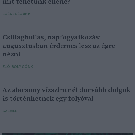
mit tehetünk ellene?
EGÉSZSÉGÜNK
Csillaghullás, napfogyatkozás:
augusztusban érdemes lesz az égre
nézni
ÉLŐ BOLYGÓNK
Az alacsony vízszintnél durvább dolgok
is történhetnek egy folyóval
SZEMLE