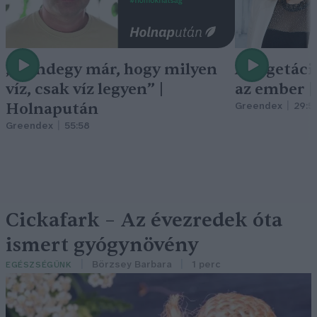
„Mindegy már, hogy milyen
A vegetáci
víz, csak víz legyen” |
az ember 
Holnapután
Greendex
29:5
Greendex
55:58
Cickafark – Az évezredek óta
ismert gyógynövény
Börzsey Barbara
1 perc
EGÉSZSÉGÜNK