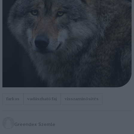
farkas
vadászható faj
visszaminősítés
Greendex Szemle