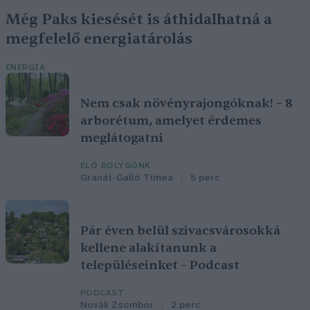
Még Paks kiesését is áthidalhatná a
megfelelő energiatárolás
ENERGIA
Nem csak növényrajongóknak! – 8
arborétum, amelyet érdemes
meglátogatni
ÉLŐ BOLYGÓNK
Granát-Galló Tímea
5 perc
Pár éven belül szivacsvárosokká
kellene alakítanunk a
településeinket – Podcast
PODCAST
Novák Zsombor
2 perc