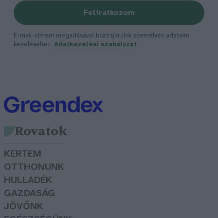
Feliratkozom
E-mail-címem megadásával hozzájárulok személyes adataim
kezeléséhez.
Adatkezelési szabályzat
Rovatok
KERTEM
OTTHONUNK
HULLADÉK
GAZDASÁG
JÖVŐNK