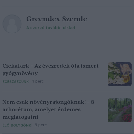
Greendex Szemle
A szerző további cikkei
Cickafark – Az évezredek óta ismert
gyógynövény
1 perc
EGÉSZSÉGÜNK
Nem csak növényrajongóknak! – 8
arborétum, amelyet érdemes
meglátogatni
5 perc
ÉLŐ BOLYGÓNK