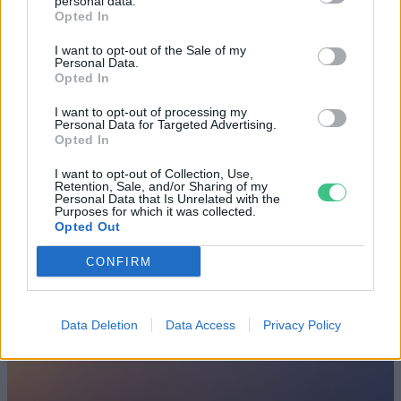
personal data.
Opted In
Születésnapi programokkal várja a
I want to opt-out of the Sale of my
hétvégén a közönséget a 160 éves
Personal Data.
Fővárosi Állatkert
Opted In
I want to opt-out of processing my
ÉLŐ BOLYGÓNK
Personal Data for Targeted Advertising.
Opted In
Szedd magad őszibarack: itt vannak
I want to opt-out of Collection, Use,
a legjobb lelőhelyek!
Retention, Sale, and/or Sharing of my
Personal Data that Is Unrelated with the
Purposes for which it was collected.
SZEMLE
Opted Out
CONFIRM
Data Deletion
Data Access
Privacy Policy