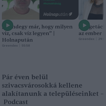
„Mindegy már, hogy milyen
A vegetáci
víz, csak víz legyen” |
az ember 
Holnapután
Greendex
29:5
Greendex
55:58
Pár éven belül
szivacsvárosokká kellene
alakítanunk a településeinket –
Podcast