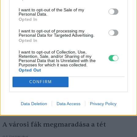
I want to opt-out of the Sale of my
Personal Data.
Opted In
I want to opt-out of processing my
Personal Data for Targeted Advertising.
Csillaghullás, napfogyatkozás:
Opted In
augusztusban érdemes lesz az égre
I want to opt-out of Collection, Use,
nézni
Retention, Sale, and/or Sharing of my
Personal Data that Is Unrelated with the
Purposes for which it was collected.
Opted Out
ÉLŐ BOLYGÓNK
CONFIRM
Az alacsony vízszintnél durvább dolgok
is történhetnek egy folyóval
Data Deletion
Data Access
Privacy Policy
SZEMLE
A városi fák megmaradása a tét