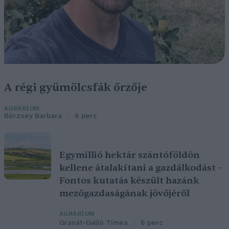
A régi gyümölcsfák őrzője
AGRÁRIUM
Börzsey Barbara
6 perc
Egymillió hektár szántóföldön
kellene átalakítani a gazdálkodást –
Fontos kutatás készült hazánk
mezőgazdaságának jövőjéről
AGRÁRIUM
Granát-Galló Tímea
6 perc