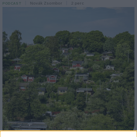
Novák Zsombor
2 perc
PODCAST