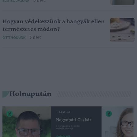
5 perc
ÉLŐ BOLYGÓNK
Hogyan védekezzünk a hangyák ellen
természetes módon?
5 perc
OTTHONUNK
Holnapután