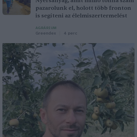
Nyersanyag, amit millió tonna szám
pazarolunk el, holott több fronton
is segíteni az élelmiszertermelést
AGRÁRIUM
Greendex
4 perc