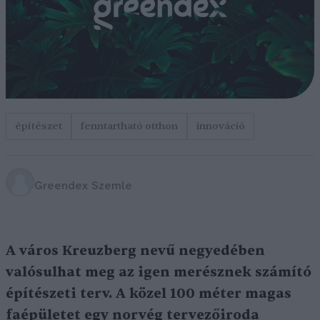
építészet
fenntartható otthon
innováció
Greendex Szemle
A város Kreuzberg nevű negyedében
valósulhat meg az igen merésznek számító
építészeti terv. A közel 100 méter magas
faépületet egy norvég tervezőiroda