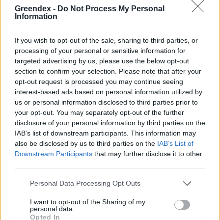
Greendex -
Do Not Process My Personal
Szöllősi Gáborral, a Gardenfutura ügyvezetőjével beszélgettünk.
Information
If you wish to opt-out of the sale, sharing to third parties, or
Minden évszázadra jutott egy
processing of your personal or sensitive information for
„szuperaszály”, az idei év mégis más
targeted advertising by us, please use the below opt-out
section to confirm your selection. Please note that after your
opt-out request is processed you may continue seeing
AGRÁRIUM
interest-based ads based on personal information utilized by
us or personal information disclosed to third parties prior to
Miért viseli meg az embert a hőség
your opt-out. You may separately opt-out of the further
és mit tehetünk ellene?
disclosure of your personal information by third parties on the
IAB’s list of downstream participants. This information may
EGÉSZSÉGÜNK
also be disclosed by us to third parties on the
IAB’s List of
Downstream Participants
that may further disclose it to other
third parties.
Personal Data Processing Opt Outs
I want to opt-out of the Sharing of my
personal data.
Opted In