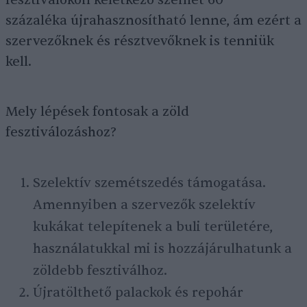
fesztiválokon keletkező szemét 60
százaléka újrahasznosítható lenne, ám ezért a
szervezőknek és résztvevőknek is tenniük
kell.
Mely lépések fontosak a zöld
fesztiválozáshoz?
Szelektív szemétszedés támogatása.
Amennyiben a szervezők szelektív
kukákat telepítenek a buli területére,
használatukkal mi is hozzájárulhatunk a
zöldebb fesztiválhoz.
Újratölthető palackok és repohár