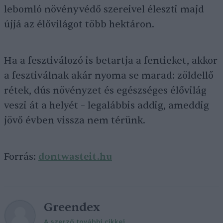
lebomló növényvédő szereivel éleszti majd
újjá az élővilágot több hektáron.
Ha a fesztiválozó is betartja a fentieket, akkor
a fesztiválnak akár nyoma se marad: zöldellő
rétek, dús növényzet és egészséges élővilág
veszi át a helyét – legalábbis addig, ameddig
jövő évben vissza nem térünk.
Forrás:
dontwasteit.hu
Greendex
A szerző további cikkei