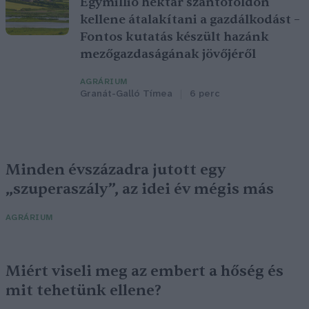
Egymillió hektár szántóföldön
kellene átalakítani a gazdálkodást –
Fontos kutatás készült hazánk
mezőgazdaságának jövőjéről
AGRÁRIUM
Granát-Galló Tímea
6 perc
Minden évszázadra jutott egy
„szuperaszály”, az idei év mégis más
AGRÁRIUM
Miért viseli meg az embert a hőség és
mit tehetünk ellene?