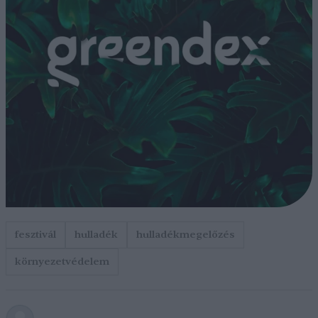
fesztivál
hulladék
hulladékmegelőzés
környezetvédelem