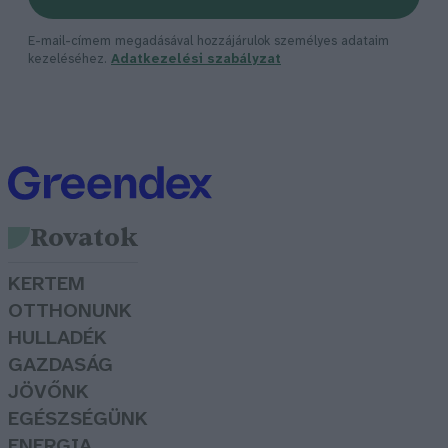
E-mail-címem megadásával hozzájárulok személyes adataim
kezeléséhez.
Adatkezelési szabályzat
Rovatok
KERTEM
OTTHONUNK
HULLADÉK
GAZDASÁG
JÖVŐNK
EGÉSZSÉGÜNK
ENERGIA