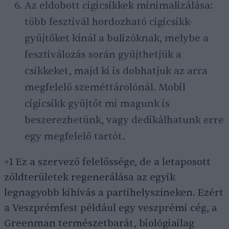
Az eldobott cigicsikkek minimalizálása:
több fesztivál hordozható cigicsikk-
gyűjtőket kínál a bulizóknak, melybe a
fesztiválozás során gyűjthetjük a
csikkeket, majd ki is dobhatjuk az arra
megfelelő szeméttárolónál. Mobil
cigicsikk gyűjtőt mi magunk is
beszerezhetünk, vagy dedikálhatunk erre
egy megfelelő tartót.
+1 Ez a szervező felelőssége, de a letaposott
zöldterületek regenerálása az egyik
legnagyobb kihívás a partihelyszíneken. Ezért
a Veszprémfest például egy veszprémi cég, a
Greenman természetbarát, biológiailag