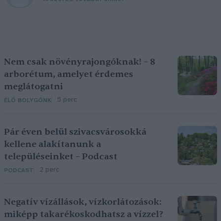
Nem csak növényrajongóknak! – 8
arborétum, amelyet érdemes
meglátogatni
5 perc
ÉLŐ BOLYGÓNK
Pár éven belül szivacsvárosokká
kellene alakítanunk a
településeinket – Podcast
2 perc
PODCAST
Negatív vízállások, vízkorlátozások:
miképp takarékoskodhatsz a vízzel?