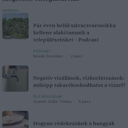
ENERGIA
Pár éven belül szivacsvárosokká
kellene alakítanunk a
településeinket – Podcast
PODCAST
Novák Zsombor
2 perc
Negatív vízállások, vízkorlátozások:
miképp takarékoskodhatsz a vízzel?
ÉLŐ BOLYGÓNK
Granát-Galló Tímea
5 perc
Hogyan védekezzünk a hangyák