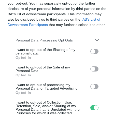
your opt-out. You may separately opt-out of the further
disclosure of your personal information by third parties on the
IAB’s list of downstream participants. This information may
also be disclosed by us to third parties on the
IAB’s List of
Downstream Participants
that may further disclose it to other
third parties.
Personal Data Processing Opt Outs
I want to opt-out of the Sharing of my
personal data.
Opted In
I want to opt-out of the Sale of my
Personal Data.
Opted In
I want to opt-out of processing my
Magyarország tele van gyönyörű növényekkel, így arborétumokkal
Personal Data for Targeted Advertising.
is. A jó idő beköszöntével érdemes minél többet felkeresni.
Opted In
I want to opt-out of Collection, Use,
Retention, Sale, and/or Sharing of my
Születésnapi programokkal várja a
Personal Data that Is Unrelated with the
Purposes for which it was collected.