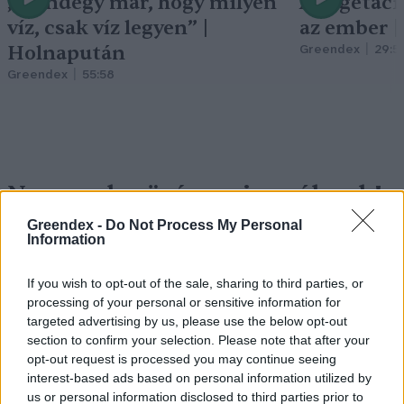
„Mindegy már, hogy milyen
A vegetáci
víz, csak víz legyen” |
az ember 
Holnapután
Greendex
29:5
Greendex
55:58
Nem csak növényrajongóknak!
– 8 arborétum, amelyet
Greendex -
Do Not Process My Personal
Information
érdemes meglátogatni
If you wish to opt-out of the sale, sharing to third parties, or
Granát-Galló Tímea
5 perc
ÉLŐ BOLYGÓNK
processing of your personal or sensitive information for
targeted advertising by us, please use the below opt-out
section to confirm your selection. Please note that after your
opt-out request is processed you may continue seeing
interest-based ads based on personal information utilized by
us or personal information disclosed to third parties prior to