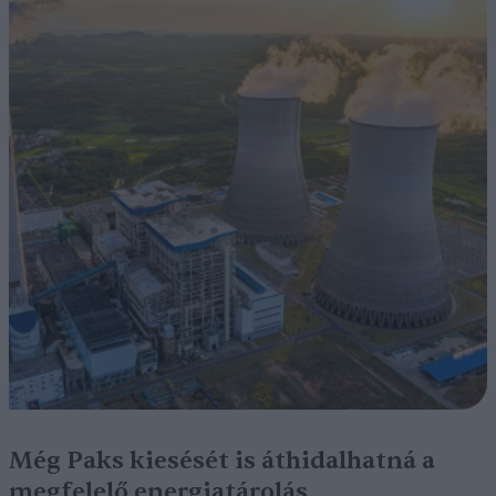
Még Paks kiesését is áthidalhatná a
megfelelő energiatárolás