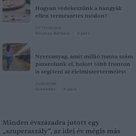
Hogyan védekezzünk a hangyák
ellen természetes módon?
OTTHONUNK
Börzsey Barbara
5 perc
Nyersanyag, amit millió tonna szám
pazarolunk el, holott több fronton
is segíteni az élelmiszertermelést
AGRÁRIUM
Greendex
4 perc
Minden évszázadra jutott egy
„szuperaszály”, az idei év mégis más