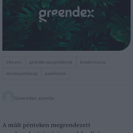
éhezés
globális megoldások
konferencia
mezőgazdaság
pandémia
Greendex szemle
A múlt pénteken megrendezett