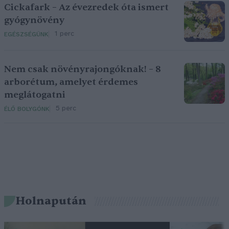
Cickafark – Az évezredek óta ismert
gyógynövény
1 perc
EGÉSZSÉGÜNK
Nem csak növényrajongóknak! – 8
arborétum, amelyet érdemes
meglátogatni
5 perc
ÉLŐ BOLYGÓNK
Holnapután