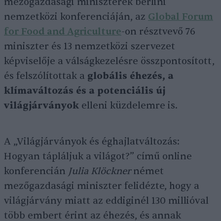
mezőgazdasági miniszterek berlini
nemzetközi konferenciáján, az
Global Forum
for Food and Agriculture
-on résztvevő 76
miniszter és 13 nemzetközi szervezet
képviselője a válságkezelésre összpontosított,
és felszólítottak a
globális éhezés, a
klímaváltozás és a potenciális új
világjárványok
elleni küzdelemre is.
A „Világjárványok és éghajlatváltozás:
Hogyan tápláljuk a világot?” című online
konferencián
Julia Klöckner
német
mezőgazdasági miniszter felidézte, hogy a
világjárvány miatt az eddiginél 130 millióval
több embert érint az éhezés, és annak