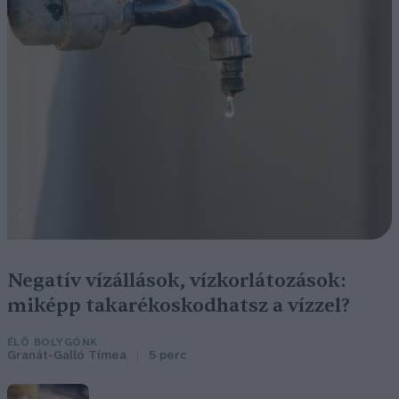
Negatív vízállások, vízkorlátozások:
miképp takarékoskodhatsz a vízzel?
ÉLŐ BOLYGÓNK
Granát-Galló Tímea
5 perc