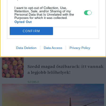
I want to opt-out of Collection, Use,
Retention, Sale, and/or Sharing of my
A vitorlavirág ideális szobanövény, hiszen kiválóan tűri a meleget
Personal Data that Is Unrelated with the
és a fényszegény környezetet.
Purposes for which it was collected.
Opted Out
CONFIRM
Születésnapi programokkal várja a
hétvégén a közönséget a 160 éves
Fővárosi Állatkert
Data Deletion
Data Access
Privacy Policy
ÉLŐ BOLYGÓNK
Szedd magad őszibarack: itt vannak
a legjobb lelőhelyek!
SZEMLE