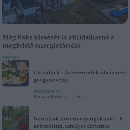
Még Paks kiesését is áthidalhatná a
megfelelő energiatárolás
ENERGIA
Cickafark – Az évezredek óta ismert
gyógynövény
EGÉSZSÉGÜNK
Börzsey Barbara
1 perc
Nem csak növényrajongóknak! – 8
arborétum, amelyet érdemes