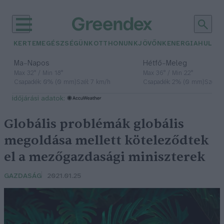
KERTEM
EGÉSZSÉGÜNK
OTTHONUNK
JÖVŐNK
ENERGIA
HULLA
–
–
Ma
Napos
Hétfő
Meleg
Max 32° / Min 18°
Max 36° / Min 22°
Csapadék: 0% (0 mm)
Szél: 7 km/h
Csapadék: 2% (0 mm)
Szél: 
időjárási adatok:
Globális problémák globális
megoldása mellett köteleződtek
el a mezőgazdasági miniszterek
GAZDASÁG
2021.01.25