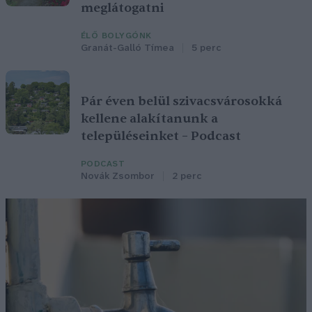
meglátogatni
ÉLŐ BOLYGÓNK
Granát-Galló Tímea
5 perc
Pár éven belül szivacsvárosokká
kellene alakítanunk a
településeinket – Podcast
PODCAST
Novák Zsombor
2 perc