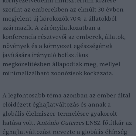
környezetvédelmi minisztérium közlése
szerint az emberekben az elmúlt 30 évben
megjelent új kórokozók 70%-a állatokból
származik. A zárónyilatkozatban a
konferencia résztvevői az emberek, állatok,
növények és a környezet egészségének
javítására irányuló holisztikus
megközelítésben állapodtak meg, mellyel
minimalizálható zoonózisok kockázata.
A legfontosabb téma azonban az ember által
előidézett éghajlatváltozás és annak a
globális élelmiszer-termelésre gyakorolt
hatása volt. A
ntónio Guterres
ENSZ-főtitkár az
éghajlatváltozást nevezte a globális éhínség