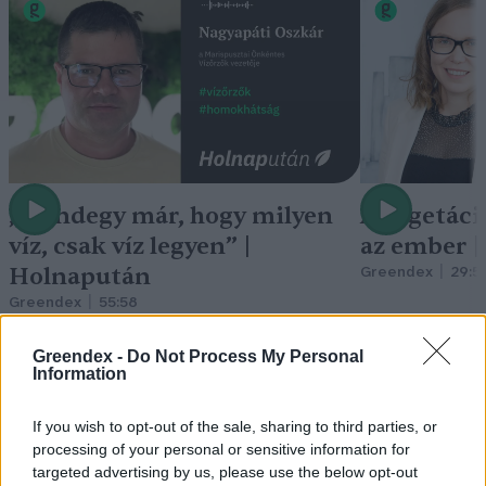
„Mindegy már, hogy milyen
A vegetáci
víz, csak víz legyen” |
az ember 
Holnapután
Greendex
29:5
Greendex
55:58
Greendex -
Do Not Process My Personal
Information
If you wish to opt-out of the sale, sharing to third parties, or
Vitorlavirág – Így lesz gyönyörű
processing of your personal or sensitive information for
targeted advertising by us, please use the below opt-out
a te lakásodban is