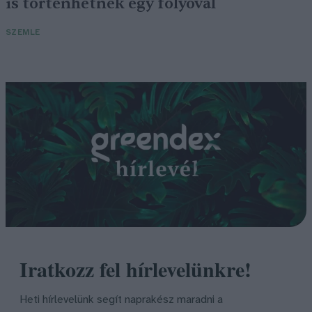
is történhetnek egy folyóval
SZEMLE
Iratkozz fel hírlevelünkre!
Heti hírlevelünk segít naprakész maradni a