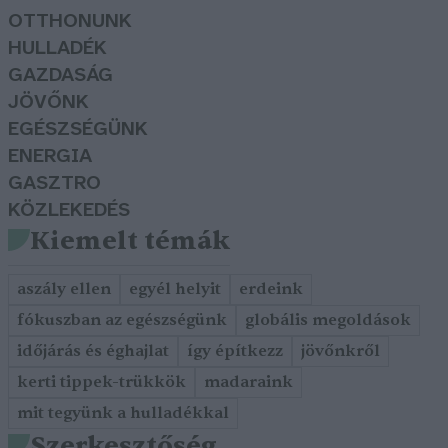
OTTHONUNK
HULLADÉK
GAZDASÁG
JÖVŐNK
EGÉSZSÉGÜNK
ENERGIA
GASZTRO
KÖZLEKEDÉS
Kiemelt témák
aszály ellen
egyél helyit
erdeink
fókuszban az egészségünk
globális megoldások
időjárás és éghajlat
így építkezz
jövőnkről
kerti tippek-trükkök
madaraink
mit tegyünk a hulladékkal
Szerkesztőség