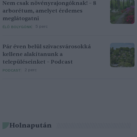
Nem csak növényrajongóknak! – 8
arborétum, amelyet érdemes
meglátogatni
5 perc
ÉLŐ BOLYGÓNK
Pár éven belül szivacsvárosokká
kellene alakítanunk a
településeinket – Podcast
2 perc
PODCAST
Holnapután