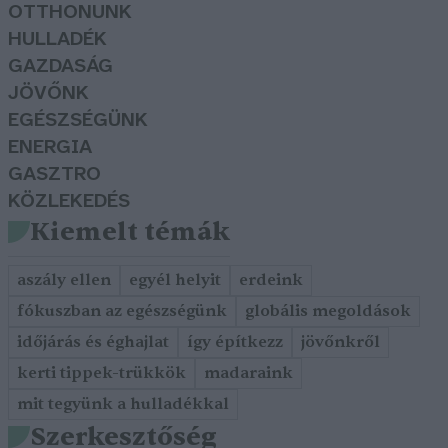
OTTHONUNK
HULLADÉK
GAZDASÁG
JÖVŐNK
EGÉSZSÉGÜNK
ENERGIA
GASZTRO
KÖZLEKEDÉS
Kiemelt témák
aszály ellen
egyél helyit
erdeink
fókuszban az egészségünk
globális megoldások
időjárás és éghajlat
így építkezz
jövőnkről
kerti tippek-trükkök
madaraink
mit tegyünk a hulladékkal
Szerkesztőség