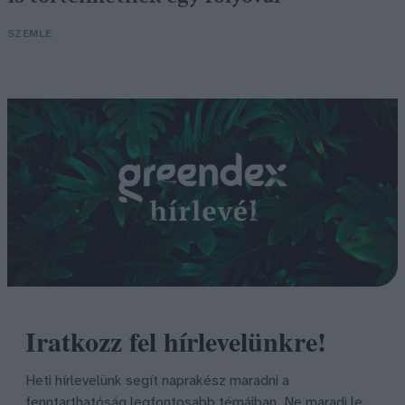
SZEMLE
Iratkozz fel hírlevelünkre!
Heti hírlevelünk segít naprakész maradni a
fenntarthatóság legfontosabb témáiban. Ne maradj le,