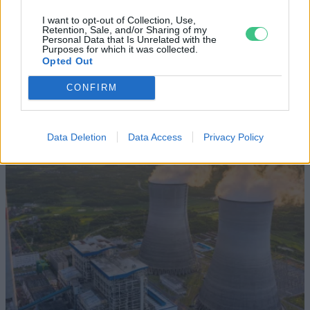
Elképesztő felvétel mutatja meg,
I want to opt-out of Collection, Use,
mekkora a különbség az áradó és a
Retention, Sale, and/or Sharing of my
Personal Data that Is Unrelated with the
kiszáradó Duna között
Purposes for which it was collected.
Opted Out
ÉLŐ BOLYGÓNK
CONFIRM
Data Deletion
Data Access
Privacy Policy