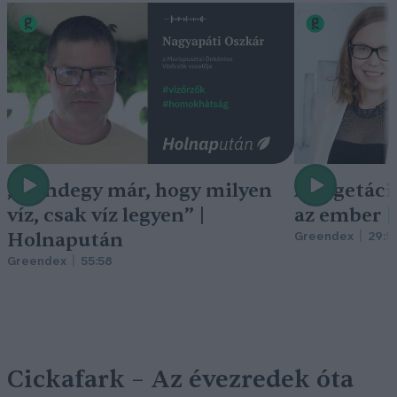
„Mindegy már, hogy milyen
A vegetáci
víz, csak víz legyen” |
az ember 
Holnapután
Greendex
29:5
Greendex
55:58
Cickafark – Az évezredek óta