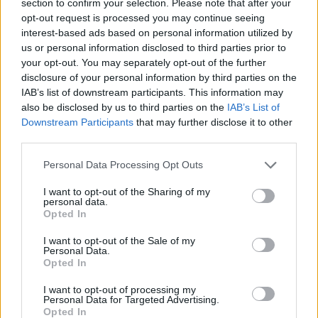
section to confirm your selection. Please note that after your
opt-out request is processed you may continue seeing
interest-based ads based on personal information utilized by
us or personal information disclosed to third parties prior to
your opt-out. You may separately opt-out of the further
disclosure of your personal information by third parties on the
IAB’s list of downstream participants. This information may
also be disclosed by us to third parties on the
IAB’s List of
Downstream Participants
that may further disclose it to other
third parties.
Négy éven belül valósággá válhatnak az
Personal Data Processing Opt Outs
elektromos repülőjáratok Európában
I want to opt-out of the Sharing of my
KÖZLEKEDÉS
personal data.
Opted In
Történelmi aszály sújtja Nagy-
I want to opt-out of the Sale of my
Personal Data.
Britanniát is
Opted In
SZEMLE
I want to opt-out of processing my
Personal Data for Targeted Advertising.
Opted In