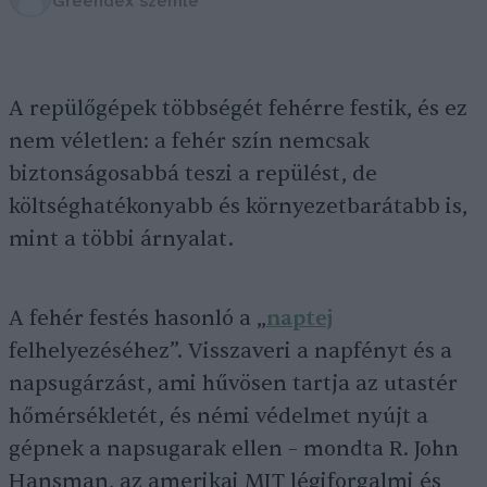
Greendex szemle
A repülőgépek többségét fehérre festik, és ez
nem véletlen: a fehér szín nemcsak
biztonságosabbá teszi a repülést, de
költséghatékonyabb és környezetbarátabb is,
mint a többi árnyalat.
A fehér festés hasonló a „
naptej
felhelyezéséhez”. Visszaveri a napfényt és a
napsugárzást, ami hűvösen tartja az utastér
hőmérsékletét, és némi védelmet nyújt a
gépnek a napsugarak ellen – mondta R. John
Hansman, az amerikai MIT légiforgalmi és