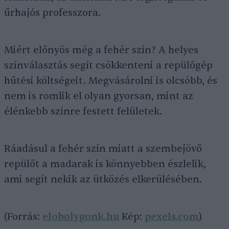
űrhajós professzora.
Miért előnyös még a fehér szín? A helyes
színválasztás segít csökkenteni a repülőgép
hűtési költségeit. Megvásárolni is olcsóbb, és
nem is romlik el olyan gyorsan, mint az
élénkebb színre festett felületek.
Ráadásul a fehér szín miatt a szembejövő
repülőt a madarak is könnyebben észlelik,
ami segít nekik az ütközés elkerülésében.
(Forrás:
elobolygonk.hu
Kép:
pexels.com
)