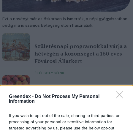
Ezt a növényt már az őskorban is ismerték, a népi gyógyászatban
pedig ma is számos betegség ellen használják.
Születésnapi programokkal várja a
hétvégén a közönséget a 160 éves
Fővárosi Állatkert
ÉLŐ BOLYGÓNK
Szedd magad őszibarack: itt vannak
a legjobb lelőhelyek!
Greendex -
Do Not Process My Personal
Information
SZEMLE
If you wish to opt-out of the sale, sharing to third parties, or
processing of your personal or sensitive information for
targeted advertising by us, please use the below opt-out