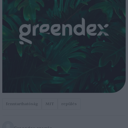
fenntarthatóság
MIT
repülés