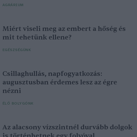
AGRÁRIUM
Miért viseli meg az embert a hőség és
mit tehetünk ellene?
EGÉSZSÉGÜNK
Csillaghullás, napfogyatkozás:
augusztusban érdemes lesz az égre
nézni
ÉLŐ BOLYGÓNK
Az alacsony vízszintnél durvább dolgok
is történhetnek egy folyóval