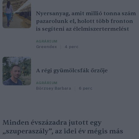
Nyersanyag, amit millió tonna szám
pazarolunk el, holott több fronton
is segíteni az élelmiszertermelést
AGRÁRIUM
Greendex
4 perc
A régi gyümölcsfák őrzője
AGRÁRIUM
Börzsey Barbara
6 perc
Minden évszázadra jutott egy
„szuperaszály”, az idei év mégis más