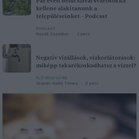
Pár éven belül szivacsvárosokká
kellene alakítanunk a
településeinket – Podcast
PODCAST
Novák Zsombor
2 perc
Negatív vízállások, vízkorlátozások:
miképp takarékoskodhatsz a vízzel?
ÉLŐ BOLYGÓNK
Granát-Galló Tímea
5 perc