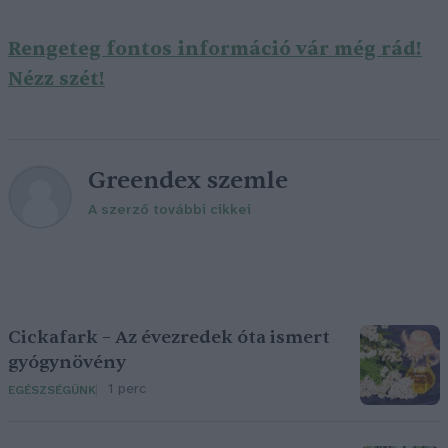
Rengeteg fontos információ vár még rád!
Nézz szét!
Greendex szemle
A szerző további cikkei
Cickafark – Az évezredek óta ismert
gyógynövény
1 perc
EGÉSZSÉGÜNK