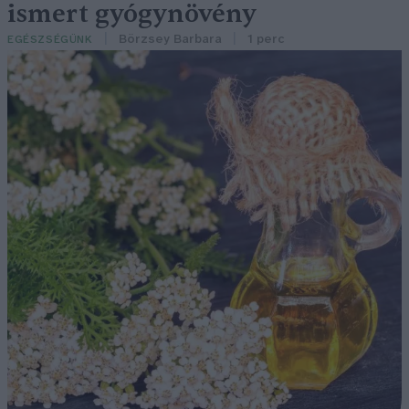
ismert gyógynövény
Börzsey Barbara
1 perc
EGÉSZSÉGÜNK