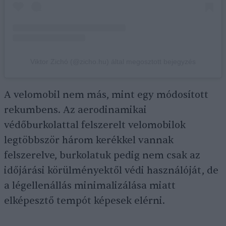
Viktor Zichó (@zicho.hu) által megosztott bejegyzés
A velomobil nem más, mint egy módosított
rekumbens. Az aerodinamikai
védőburkolattal felszerelt velomobilok
legtöbbször három kerékkel vannak
felszerelve, burkolatuk pedig nem csak az
időjárási körülményektől védi használóját, de
a légellenállás minimalizálása miatt
elképesztő tempót képesek elérni.