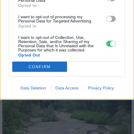
Personal Data.
Opted In
Miért viseli meg az embert a hőség
I want to opt-out of processing my
és mit tehetünk ellene?
Personal Data for Targeted Advertising.
Opted In
EGÉSZSÉGÜNK
I want to opt-out of Collection, Use,
Retention, Sale, and/or Sharing of my
Personal Data that Is Unrelated with the
Csillaghullás, napfogyatkozás:
Purposes for which it was collected.
augusztusban érdemes lesz az égre
Opted Out
nézni
CONFIRM
ÉLŐ BOLYGÓNK
Data Deletion
Data Access
Privacy Policy