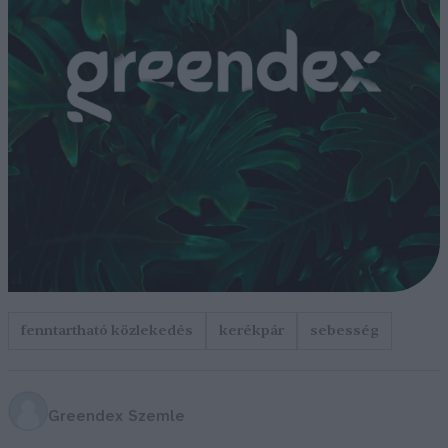
fenntartható közlekedés
kerékpár
sebesség
Greendex Szemle