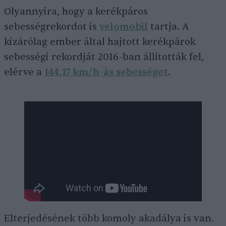
Olyannyira, hogy a kerékpáros
sebességrekordot is
velomobil
tartja. A
kizárólag ember által hajtott kerékpárok
sebességi rekordját 2016-ban állították fel,
elérve a
144,17 km/h-ás sebességet
.
Elterjedésének több komoly akadálya is van.