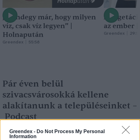
„Mindegy már, hogy milyen
A vegetáci
víz, csak víz legyen” |
az ember 
Holnapután
Greendex
29:5
Greendex
55:58
Pár éven belül
szivacsvárosokká kellene
alakítanunk a településeinket –
Podcast
Novák Zsombor
2 perc
PODCAST
Greendex -
Do Not Process My Personal
Information