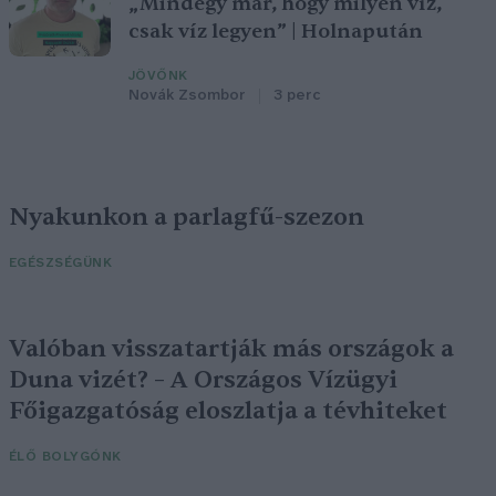
„Mindegy már, hogy milyen víz,
csak víz legyen” | Holnapután
JÖVŐNK
Novák Zsombor
3 perc
Nyakunkon a parlagfű-szezon
EGÉSZSÉGÜNK
Valóban visszatartják más országok a
Duna vizét? – A Országos Vízügyi
Főigazgatóság eloszlatja a tévhiteket
ÉLŐ BOLYGÓNK