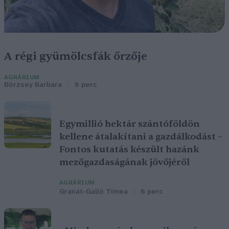
A régi gyümölcsfák őrzője
AGRÁRIUM
Börzsey Barbara
6 perc
Egymillió hektár szántóföldön
kellene átalakítani a gazdálkodást –
Fontos kutatás készült hazánk
mezőgazdaságának jövőjéről
AGRÁRIUM
Granát-Galló Tímea
6 perc