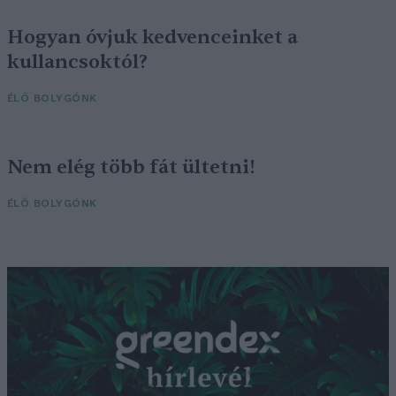
Hogyan óvjuk kedvenceinket a
kullancsoktól?
ÉLŐ BOLYGÓNK
Nem elég több fát ültetni!
ÉLŐ BOLYGÓNK