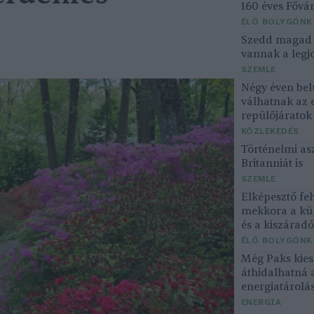
160 éves Fővár
ÉLŐ BOLYGÓNK
Szedd magad ő
vannak a legjo
SZEMLE
Négy éven bel
válhatnak az 
repülőjárato
KÖZLEKEDÉS
Történelmi asz
Britanniát is
SZEMLE
Elképesztő fel
mekkora a kü
és a kiszárad
ÉLŐ BOLYGÓNK
Még Paks kiesé
áthidalhatná 
energiatárolá
ENERGIA