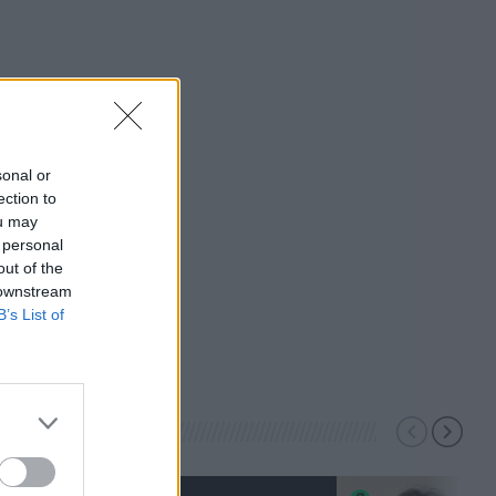
sonal or
ection to
ou may
 personal
out of the
 downstream
B’s List of