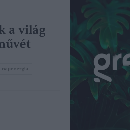
 a világ
művét
napenergia