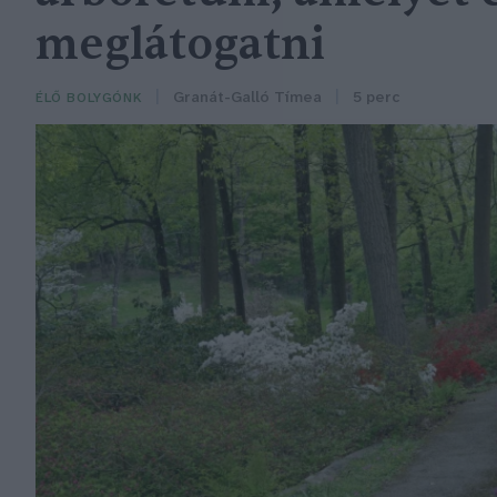
meglátogatni
Granát-Galló Tímea
5 perc
ÉLŐ BOLYGÓNK