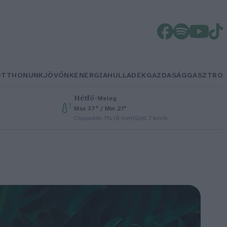
OTTHONUNK
JÖVŐNK
ENERGIA
HULLADÉK
GAZDASÁG
GASZTRO
Hétfő
–
Meleg
Max 37° / Min 21°
Csapadék: 1% (0 mm)
Szél: 7 km/h