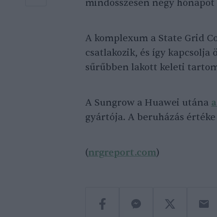
mindösszesen négy hónapot 
A komplexum a State Grid Co
csatlakozik, és így kapcsolja 
sűrűbben lakott keleti tarto
A Sungrow a Huawei utána
a
gyártója. A beruházás értéke 
(
nrgreport.com
)