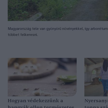
Magyarország tele van gyönyörű növényekkel, így arborétum
többet felkeresni.
Hogyan védekezzünk a
Nyersanya
hangyák ellen természetes
tonna szá