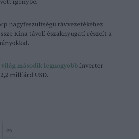
vett igénybe.
rp nagyfeszültségű távvezetékéhez
össze Kína távoli északnyugati részeit a
mányokkal.
 világ második legnagyobb
inverter-
2,2 milliárd USD.