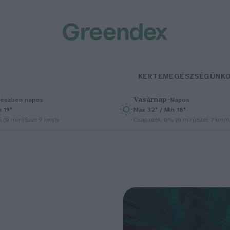
KERTEM
EGÉSZSÉGÜNK
Vasárnap
–
észben napos
Napos
n 19°
Max 32° / Min 18°
% (0 mm)
Szél: 9 km/h
Csapadék: 0% (0 mm)
Szél: 7 km/h