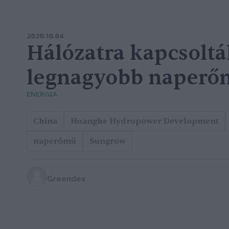
2020.10.04
Hálózatra kapcsolták
legnagyobb naperő
ENERGIA
China
Huanghe Hydropower Development
naperőmű
Sungrow
Greendex