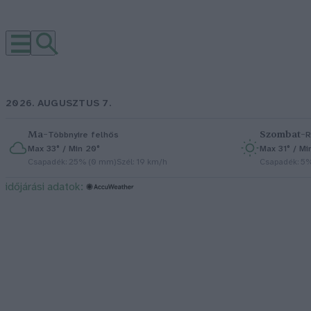
2026. AUGUSZTUS 7.
Ma
–
Szombat
–
Többnyire felhős
R
Max 33° / Min 20°
Max 31° / Mi
Csapadék: 25% (0 mm)
Szél: 19 km/h
Csapadék: 5
időjárási adatok: