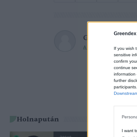
Greendex
Greendex
A szerző további cikkei
If you wish 
sensitive in
confirm you
continue se
information 
further disc
participants
Downstream 
Persona
Holnapután
I want t