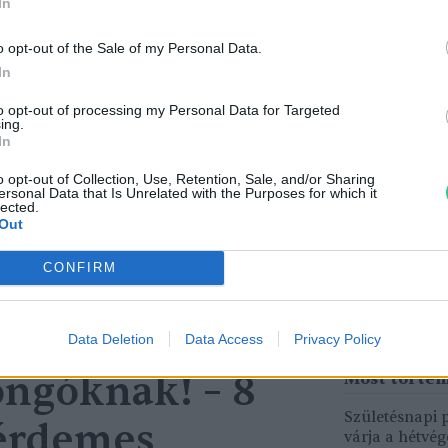
In
o opt-out of the Sale of my Personal Data.
In
to opt-out of processing my Personal Data for Targeted
ing.
In
tüzek legfőbb
Nincs élet víz nélkül? –
o opt-out of Collection, Use, Retention, Sale, and/or Sharing
ersonal Data that Is Unrelated with the Purposes for which it
r | Holnapután
Ljasuk Dimitry új filmjéről |
lected.
Holnapután
Out
3
Greendex
1:04:15
CONFIRM
Data Deletion
Data Access
Privacy Policy
ngóknak! – 8
Születésnapi
 érdemes
várja a hétvé