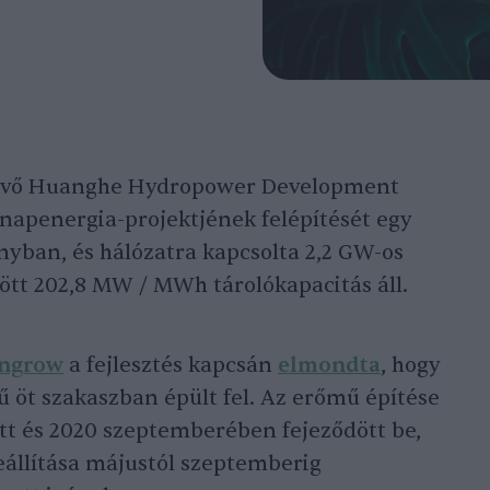
 lévő Huanghe Hydropower Development
 napenergia-projektjének felépítését egy
yban, és hálózatra kapcsolta 2,2 GW-os
tt 202,8 MW / MWh tárolókapacitás áll.
ngrow
a fejlesztés kapcsán
elmondta
, hogy
 öt szakaszban épült fel. Az erőmű építése
t és 2020 szeptemberében fejeződött be,
állítása májustól szeptemberig