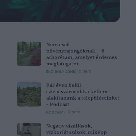
Nem csak
növényrajongóknak! – 8
arborétum, amelyet érdemes
meglátogatni
5 perc
ÉLŐ BOLYGÓNK
Pár éven belül
szivacsvárosokká kellene
alakítanunk a településeinket
– Podcast
2 perc
PODCAST
Negatív vízállások,
vízkorlátozások: miképp