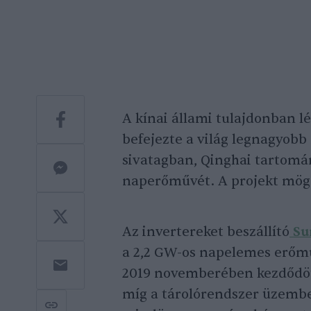
A kínai állami tulajdonban
befejezte a világ legnagyobb
sivatagban, Qinghai tartomán
naperőművét. A projekt mögö
Az invertereket beszállító
Su
a 2,2 GW-os napelemes erőmű
2019 novemberében kezdődöt
míg a tárolórendszer üzembe