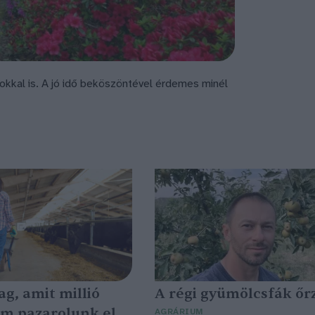
okkal is. A jó idő beköszöntével érdemes minél
g, amit millió
A régi gyümölcsfák őr
m pazarolunk el,
AGRÁRIUM