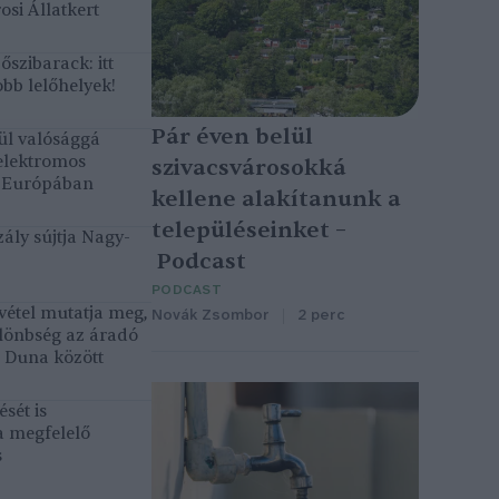
osi Állatkert
szibarack: itt
bb lelőhelyek!
Pár éven belül
ül valósággá
elektromos
szivacsvárosokká
k Európában
kellene alakítanunk a
településeinket –
ály sújtja Nagy-
Podcast
PODCAST
vétel mutatja meg,
Novák Zsombor
2 perc
lönbség az áradó
ó Duna között
sét is
a megfelelő
s