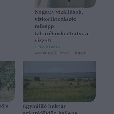
Negatív vízállások,
vízkorlátozások:
miképp
takarékoskodhatsz a
vízzel?
ÉLŐ BOLYGÓNK
Granát-Galló Tímea
5 perc
zője
Egymillió hektár
szántóföldön kellene