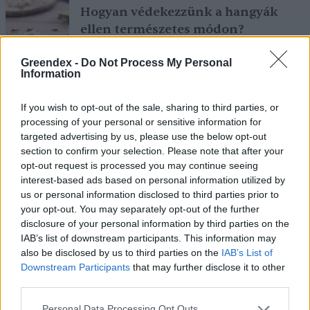
Hogyan védekezzünk a hangyák
ellen természetes módon?
OTTHONUNK
Greendex -
Do Not Process My Personal
Börzsey Barbara
5 perc
Information
If you wish to opt-out of the sale, sharing to third parties, or
Nyersanyag, amit millió tonna szám
processing of your personal or sensitive information for
targeted advertising by us, please use the below opt-out
pazarolunk el, holott több fronton
section to confirm your selection. Please note that after your
is segíteni az élelmiszertermelést
opt-out request is processed you may continue seeing
interest-based ads based on personal information utilized by
AGRÁRIUM
us or personal information disclosed to third parties prior to
Greendex
4 perc
your opt-out. You may separately opt-out of the further
disclosure of your personal information by third parties on the
IAB’s list of downstream participants. This information may
also be disclosed by us to third parties on the
IAB’s List of
Downstream Participants
that may further disclose it to other
third parties.
Personal Data Processing Opt Outs