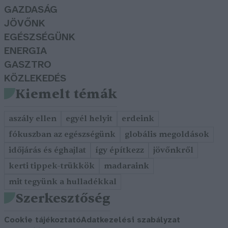
GAZDASÁG
JÖVŐNK
EGÉSZSÉGÜNK
ENERGIA
GASZTRO
KÖZLEKEDÉS
Kiemelt témák
aszály ellen
egyél helyit
erdeink
fókuszban az egészségünk
globális megoldások
időjárás és éghajlat
így építkezz
jövőnkről
kerti tippek-trükkök
madaraink
mit tegyünk a hulladékkal
Szerkesztőség
Cookie tájékoztató
Adatkezelési szabályzat