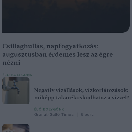
Csillaghullás, napfogyatkozás:
augusztusban érdemes lesz az égre
nézni
ÉLŐ BOLYGÓNK
Negatív vízállások, vízkorlátozások:
miképp takarékoskodhatsz a vízzel?
ÉLŐ BOLYGÓNK
Granát-Galló Tímea
5 perc