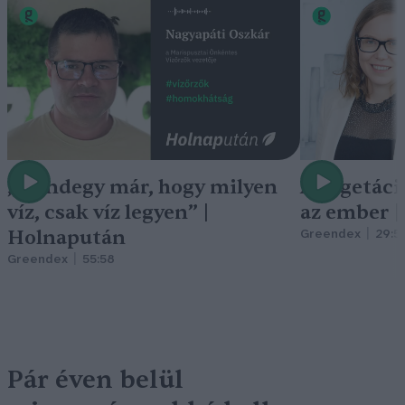
„Mindegy már, hogy milyen
A vegetáci
víz, csak víz legyen” |
az ember 
Holnapután
Greendex
29:5
Greendex
55:58
Pár éven belül