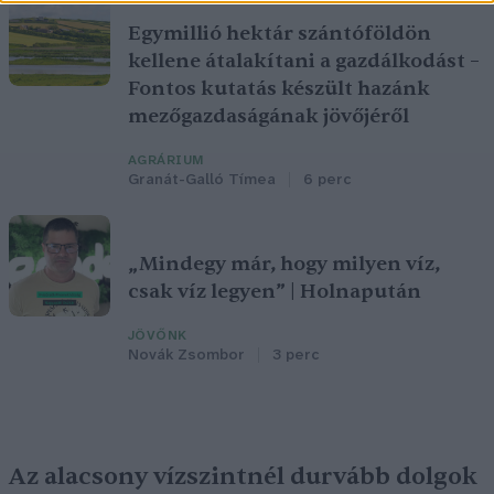
Egymillió hektár szántóföldön
kellene átalakítani a gazdálkodást –
Fontos kutatás készült hazánk
mezőgazdaságának jövőjéről
AGRÁRIUM
Granát-Galló Tímea
6 perc
„Mindegy már, hogy milyen víz,
csak víz legyen” | Holnapután
JÖVŐNK
Novák Zsombor
3 perc
Az alacsony vízszintnél durvább dolgok