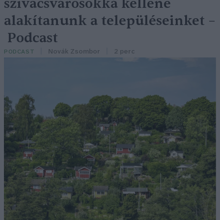
szivacsvárosokká kellene
alakítanunk a településeinket –
Podcast
Novák Zsombor
2 perc
PODCAST