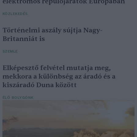
elektromos repülőjáratok Európában
KÖZLEKEDÉS
Történelmi aszály sújtja Nagy-
Britanniát is
SZEMLE
Elképesztő felvétel mutatja meg,
mekkora a különbség az áradó és a
kiszáradó Duna között
ÉLŐ BOLYGÓNK