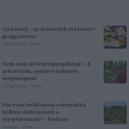
Cickafark – Az évezredek óta ismert
gyógynövény
1 perc
EGÉSZSÉGÜNK
Nem csak növényrajongóknak! – 8
arborétum, amelyet érdemes
meglátogatni
5 perc
ÉLŐ BOLYGÓNK
Pár éven belül szivacsvárosokká
kellene alakítanunk a
településeinket – Podcast
2 perc
PODCAST