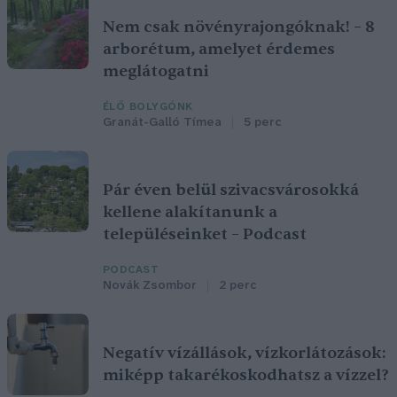
Nem csak növényrajongóknak! – 8
arborétum, amelyet érdemes
meglátogatni
ÉLŐ BOLYGÓNK
Granát-Galló Tímea
5 perc
Pár éven belül szivacsvárosokká
kellene alakítanunk a
településeinket – Podcast
PODCAST
Novák Zsombor
2 perc
Negatív vízállások, vízkorlátozások:
miképp takarékoskodhatsz a vízzel?