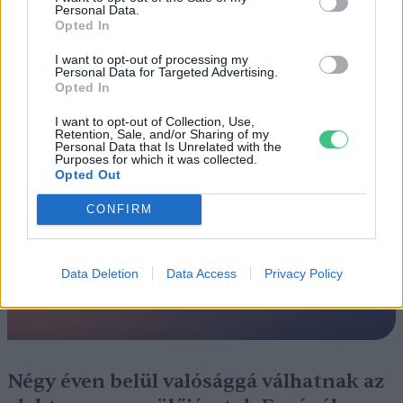
Personal Data.
ÉLŐ BOLYGÓNK
Opted In
Szedd magad őszibarack: itt vannak
I want to opt-out of processing my
Personal Data for Targeted Advertising.
a legjobb lelőhelyek!
Opted In
SZEMLE
I want to opt-out of Collection, Use,
Retention, Sale, and/or Sharing of my
Personal Data that Is Unrelated with the
Purposes for which it was collected.
Opted Out
CONFIRM
Data Deletion
Data Access
Privacy Policy
Négy éven belül valósággá válhatnak az