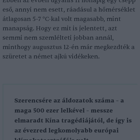
Ebben az évben ugyanis 11 hónapig egy csepp
eső, annyi nem esett, ráadásul a hőmérséklet
átlagosan 5–7 °C-kal volt magasabb, mint
manapság. Hogy ez mit is jelentett, azt
semmi nem szemlélteti jobban annál,
minthogy augusztus 12-én már megkezdték a
szüretet a német ajkú vidékeken.
Szerencsére az áldozatok száma – a
maga 500 ezer lelkével – messze
elmaradt Kína tragédiájától, de így is
az évezred legkomolyabb európai