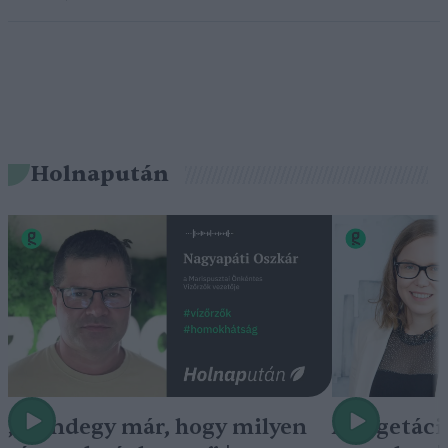
Holnapután
„Mindegy már, hogy milyen
A vegetáci