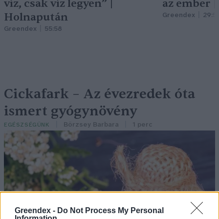
víz, csak víz legyen” |
az ember 
Holnapután
Greendex
29:5
Greendex
55:58
Cickafark – Az évezredek óta
ismert gyógynövény
Börzsey Barbara
1 perc
EGÉSZSÉGÜNK
Greendex -
Do Not Process My Personal
Information