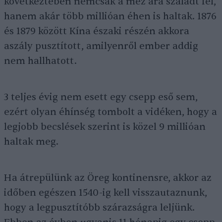
következtében nemcsak a méz ára szaladt fel,
hanem akár több millióan éhen is haltak. 1876
és 1879 között Kína északi részén akkora
aszály pusztított, amilyenről ember addig
nem hallhatott.
3 teljes évig nem esett egy csepp eső sem,
ezért olyan éhínség tombolt a vidéken, hogy a
legjobb becslések szerint is közel 9 millióan
haltak meg.
Ha átrepülünk az Öreg kontinensre, akkor az
időben egészen 1540-ig kell visszautaznunk,
hogy a legpusztítóbb szárazságra leljünk.