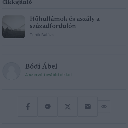
Cikkajánló
Hőhullámok és aszály a
századfordulón
Török Balázs
Bódi Ábel
A szerző további cikkei