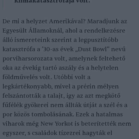
klímakatasztrófája volt.
De mi a helyzet Amerikával? Maradjunk az
Egyesült Államoknál, ahol a rendelkezésre
álló ismereteink szerint a legpusztítóbb
katasztrófa a ’30-as évek „Dust Bowl” nevű
porviharsorozata volt, amelynek feltehető
oka az évekig tartó aszály és a helytelen
földművelés volt. Utóbbi volt a
legkártékonyabb, mivel a prérin mélyen
felszántották a talajt, így az azt megkötő
fűfélék gyökerei nem állták útját a szél és a
por közös tombolásának. Ezek a hatalmas
viharok még New Yorkot is beterítették nem
egyszer, s családok tízezrei hagyták el