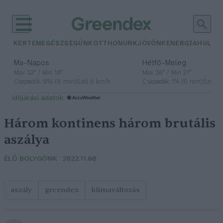
KERTEM
EGÉSZSÉGÜNK
OTTHONUNK
JÖVŐNK
ENERGIA
HULLA
–
–
Ma
Napos
Hétfő
Meleg
Max 32° / Min 18°
Max 36° / Min 21°
Csapadék: 0% (0 mm)
Szél: 6 km/h
Csapadék: 1% (0 mm)
Szél: 7
időjárási adatok:
Három kontinens három brutális
aszálya
ÉLŐ BOLYGÓNK
2022.11.08
aszály
greendex
klímaváltozás