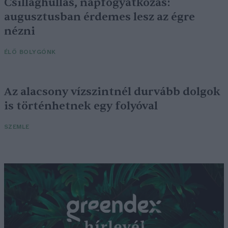
Csillaghullás, napfogyatkozás:
augusztusban érdemes lesz az égre
nézni
ÉLŐ BOLYGÓNK
Az alacsony vízszintnél durvább dolgok
is történhetnek egy folyóval
SZEMLE