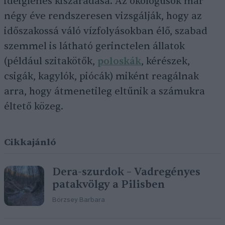
ideiglenes kiszáradása. Az ökológusok már
négy éve rendszeresen vizsgálják, hogy az
időszakossá váló vízfolyásokban élő, szabad
szemmel is látható gerinctelen állatok
(például szitakötők,
poloskák
, kérészek,
csigák, kagylók, piócák) miként reagálnak
arra, hogy átmenetileg eltűnik a számukra
éltető közeg.
Cikkajánló
Dera-szurdok – Vadregényes
patakvölgy a Pilisben
Börzsey Barbara