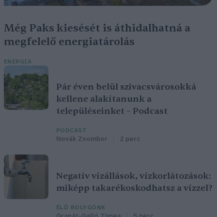
Még Paks kiesését is áthidalhatná a
megfelelő energiatárolás
ENERGIA
Pár éven belül szivacsvárosokká
kellene alakítanunk a
településeinket – Podcast
PODCAST
Novák Zsombor
2 perc
Negatív vízállások, vízkorlátozások:
miképp takarékoskodhatsz a vízzel?
ÉLŐ BOLYGÓNK
Granát-Galló Tímea
5 perc