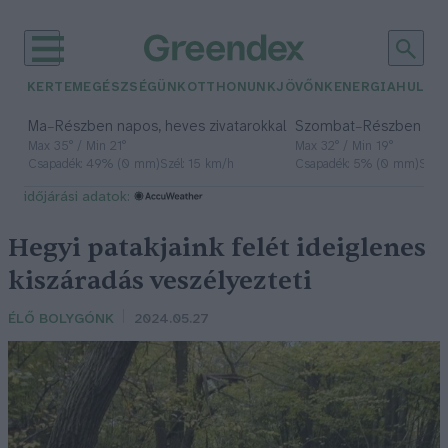
KERTEM
EGÉSZSÉGÜNK
OTTHONUNK
JÖVŐNK
ENERGIA
HULLA
–
–
Ma
Részben napos, heves zivatarokkal
Szombat
Részben na
Max 35° / Min 21°
Max 32° / Min 19°
Csapadék: 49% (0 mm)
Szél: 15 km/h
Csapadék: 5% (0 mm)
Szél:
időjárási adatok:
Hegyi patakjaink felét ideiglenes
kiszáradás veszélyezteti
ÉLŐ BOLYGÓNK
2024.05.27