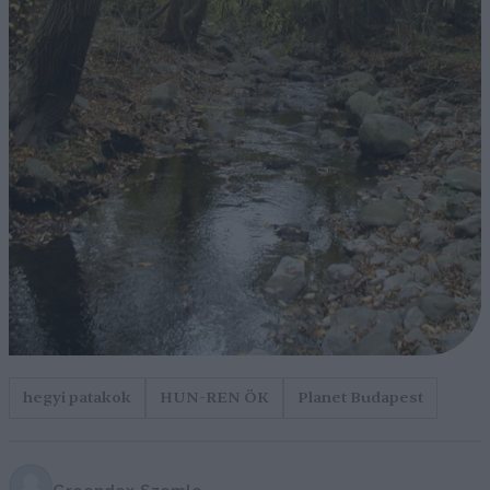
hegyi patakok
HUN-REN ÖK
Planet Budapest