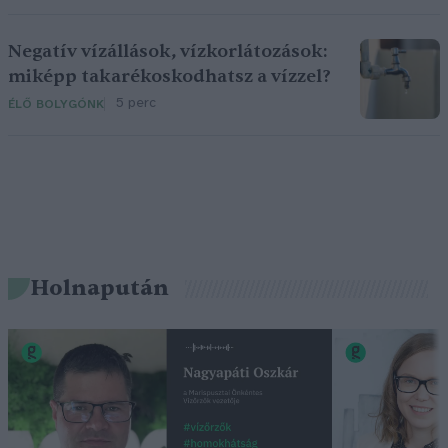
Negatív vízállások, vízkorlátozások:
miképp takarékoskodhatsz a vízzel?
5 perc
ÉLŐ BOLYGÓNK
Holnapután