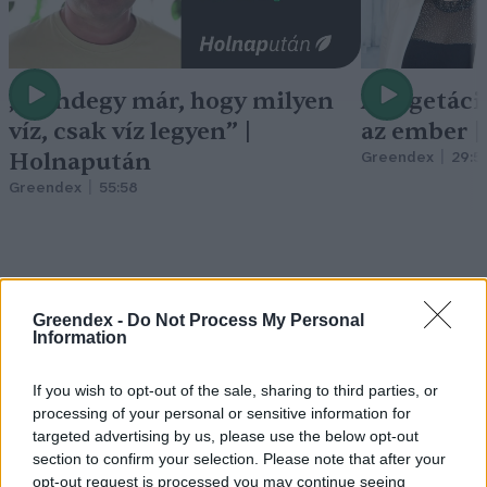
„Mindegy már, hogy milyen
A vegetáci
víz, csak víz legyen” |
az ember 
Holnapután
Greendex
29:5
Greendex
55:58
Greendex -
Do Not Process My Personal
Nem csak növényrajongóknak!
Information
– 8 arborétum, amelyet
If you wish to opt-out of the sale, sharing to third parties, or
érdemes meglátogatni
processing of your personal or sensitive information for
targeted advertising by us, please use the below opt-out
Granát-Galló Tímea
5 perc
ÉLŐ BOLYGÓNK
section to confirm your selection. Please note that after your
opt-out request is processed you may continue seeing