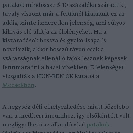
patakok mindössze 5-10 százaléka száradt ki,
tavaly viszont már a felüknél kialakult ez az
addig szinte ismeretlen jelenség, ami súlyos
kihívás elé állítja az élőlényeket. Ha a
kiszáradások hossza és gyakorisága is
növekszik, akkor hosszú távon csak a
szárazságnak ellenálló fajok lesznek képesek
fennmaradni a hazai vizekben. E jelenséget
vizsgálták a HUN-REN ÖK kutatói a
Mecsekben
.
A hegység déli elhelyezkedése miatt közelebb
van a mediterráneumhoz, így elsőként itt volt
megfigyelhető az állandó vizű
patakok