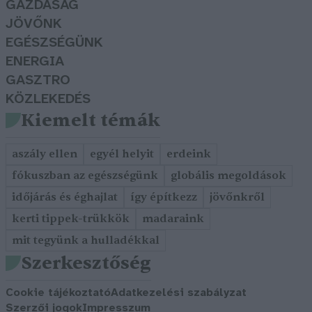
GAZDASÁG
JÖVŐNK
EGÉSZSÉGÜNK
ENERGIA
GASZTRO
KÖZLEKEDÉS
Kiemelt témák
aszály ellen
egyél helyit
erdeink
fókuszban az egészségünk
globális megoldások
időjárás és éghajlat
így építkezz
jövőnkről
kerti tippek-trükkök
madaraink
mit tegyünk a hulladékkal
Szerkesztőség
Cookie tájékoztató
Adatkezelési szabályzat
Szerzői jogok
Impresszum