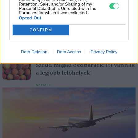
Retention, Sale, and/or Sharing of my
Personal Data that Is Unrelated with the
Purposes for which it was collected.
Opted Out
Születésnapi programokkal várja a
hétvégén a közönséget a 160 éves
CONFIRM
Fővárosi Állatkert
ÉLŐ BOLYGÓNK
Data Deletion
Data Access
Privacy Policy
Szedd magad őszibarack: itt vannak
a legjobb lelőhelyek!
SZEMLE