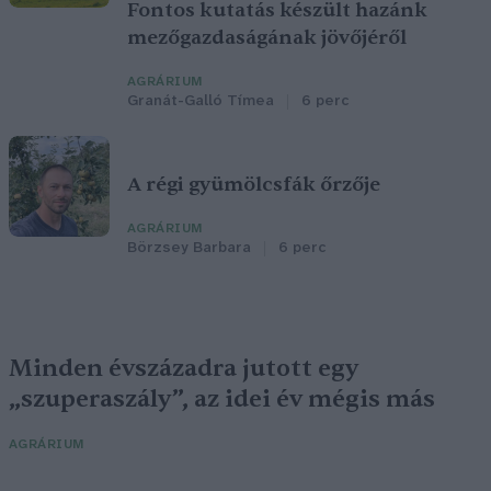
Fontos kutatás készült hazánk
mezőgazdaságának jövőjéről
AGRÁRIUM
Granát-Galló Tímea
6 perc
A régi gyümölcsfák őrzője
AGRÁRIUM
Börzsey Barbara
6 perc
Minden évszázadra jutott egy
„szuperaszály”, az idei év mégis más
AGRÁRIUM