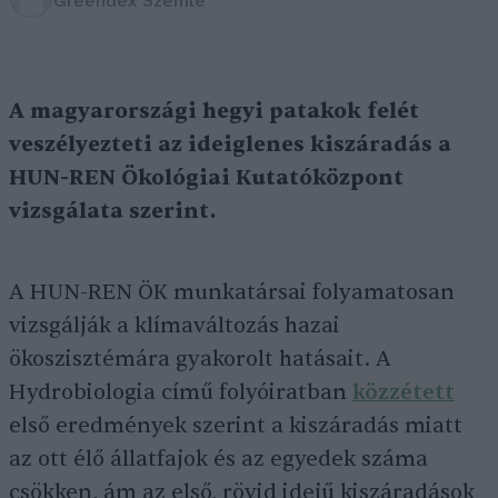
Greendex Szemle
A magyarországi hegyi patakok felét
veszélyezteti az ideiglenes kiszáradás a
HUN-REN Ökológiai Kutatóközpont
vizsgálata szerint.
A HUN-REN ÖK munkatársai folyamatosan
vizsgálják a klímaváltozás hazai
ökoszisztémára gyakorolt hatásait. A
Hydrobiologia című folyóiratban
közzétett
első eredmények szerint a kiszáradás miatt
az ott élő állatfajok és az egyedek száma
csökken, ám az első, rövid idejű kiszáradások