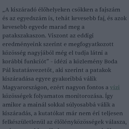
„A kiszáradó élőhelyeken csökken a fajszám
és az egyedszám is, tehát kevesebb faj, és azok
kevesebb egyede marad meg a
patakszakaszon. Viszont az eddigi
eredményeink szerint e megfogyatkozott
közösség nagyjából még el tudja látni a
korábbi funkciót” – idézi a közlemény Boda
Pál kutatásvezetőt, aki szerint a patakok
kiszáradása egyre gyakoribbá válik
Magyarországon, ezért nagyon fontos a
vízi
közösségek folyamatos monitorozása. Így
amikor a mainál sokkal súlyosabbá válik a
kiszáradás, a kutatókat már nem éri teljesen
felkészületlenül az élőlényközösségek válasza,