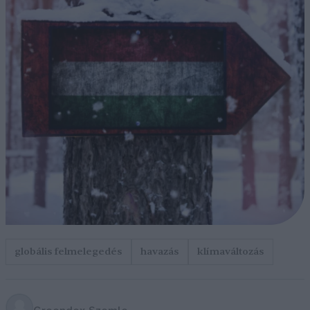
globális felmelegedés
havazás
klímaváltozás