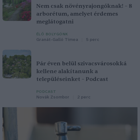
Nem csak növényrajongóknak! – 8
arborétum, amelyet érdemes
meglátogatni
ÉLŐ BOLYGÓNK
Granát-Galló Tímea
5 perc
Pár éven belül szivacsvárosokká
kellene alakítanunk a
településeinket – Podcast
PODCAST
Novák Zsombor
2 perc