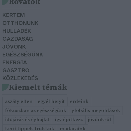
Rovatok
KERTEM
OTTHONUNK
HULLADÉK
GAZDASÁG
JÖVŐNK
EGÉSZSÉGÜNK
ENERGIA
GASZTRO
KÖZLEKEDÉS
Kiemelt témák
aszály ellen
egyél helyit
erdeink
fókuszban az egészségünk
globális megoldások
időjárás és éghajlat
így építkezz
jövőnkről
kerti tippek-trükkök
madaraink