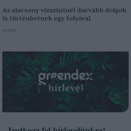
Az alacsony vízszintnél durvább dolgok
is történhetnek egy folyóval
SZEMLE
Iratkozz fel hírlevelünkre!