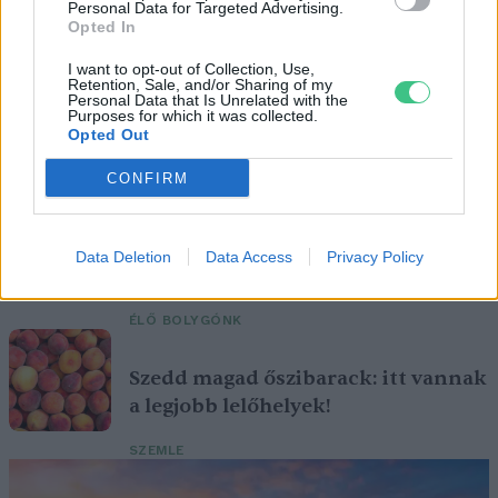
Personal Data for Targeted Advertising.
Opted In
I want to opt-out of Collection, Use,
Retention, Sale, and/or Sharing of my
Personal Data that Is Unrelated with the
Purposes for which it was collected.
A vitorlavirág ideális szobanövény, hiszen kiválóan tűri a meleget
Opted Out
és a fényszegény környezetet.
CONFIRM
Születésnapi programokkal várja a
hétvégén a közönséget a 160 éves
Data Deletion
Data Access
Privacy Policy
Fővárosi Állatkert
ÉLŐ BOLYGÓNK
Szedd magad őszibarack: itt vannak
a legjobb lelőhelyek!
SZEMLE