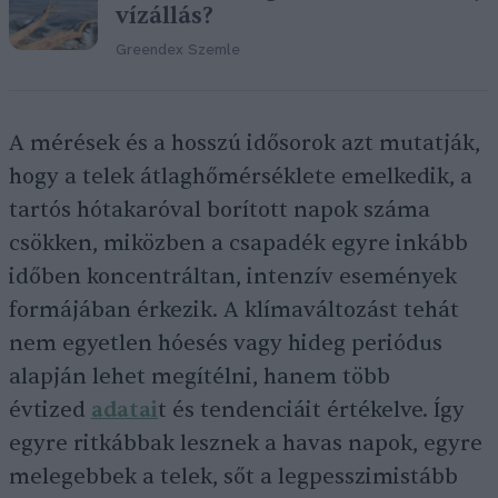
vízállás?
Greendex Szemle
A mérések és a hosszú idősorok azt mutatják,
hogy a telek átlaghőmérséklete emelkedik, a
tartós hótakaróval borított napok száma
csökken, miközben a csapadék egyre inkább
időben koncentráltan, intenzív események
formájában érkezik. A klímaváltozást tehát
nem egyetlen hóesés vagy hideg periódus
alapján lehet megítélni, hanem több
évtized
adatai
t és tendenciáit értékelve. Így
egyre ritkábbak lesznek a havas napok, egyre
melegebbek a telek, sőt a legpesszimistább