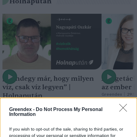
Holnapután
„Mindegy már, hogy milyen
A vegetáci
víz, csak víz legyen” |
az ember 
Holnapután
Greendex
29:5
Greendex
55:58
Greendex -
Do Not Process My Personal
Information
If you wish to opt-out of the sale, sharing to third parties, or
processing of your personal or sensitive information for