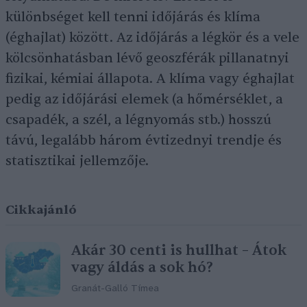
különbséget kell tenni időjárás és klíma
(éghajlat) között. Az időjárás a légkör és a vele
kölcsönhatásban lévő geoszférák pillanatnyi
fizikai, kémiai állapota. A klíma vagy éghajlat
pedig az időjárási elemek (a hőmérséklet, a
csapadék, a szél, a légnyomás stb.) hosszú
távú, legalább három évtizednyi trendje és
statisztikai jellemzője.
Cikkajánló
Akár 30 centi is hullhat – Átok
vagy áldás a sok hó?
Granát-Galló Tímea