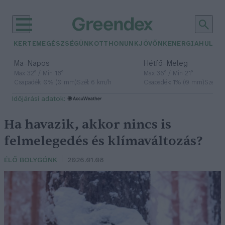
KERTEM
EGÉSZSÉGÜNK
OTTHONUNK
JÖVŐNK
ENERGIA
HULLA
–
–
Ma
Napos
Hétfő
Meleg
Max 32° / Min 18°
Max 36° / Min 21°
Csapadék: 0% (0 mm)
Szél: 6 km/h
Csapadék: 1% (0 mm)
Szél: 7
időjárási adatok:
Ha havazik, akkor nincs is
felmelegedés és klímaváltozás?
ÉLŐ BOLYGÓNK
2026.01.08