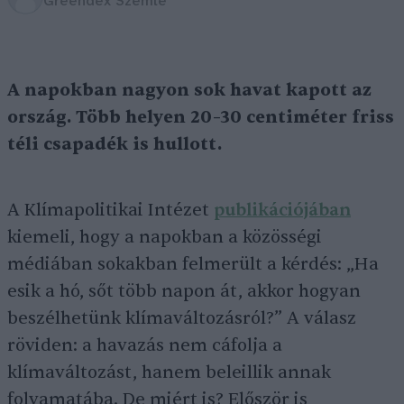
Greendex Szemle
A napokban nagyon sok havat kapott az
ország. Több helyen 20–30 centiméter friss
téli csapadék is hullott.
A Klímapolitikai Intézet
publikációjában
kiemeli, hogy a napokban a közösségi
médiában sokakban felmerült a kérdés: „Ha
esik a hó, sőt több napon át, akkor hogyan
beszélhetünk klímaváltozásról?” A válasz
röviden: a havazás nem cáfolja a
klímaváltozást, hanem beleillik annak
folyamatába. De miért is? Először is