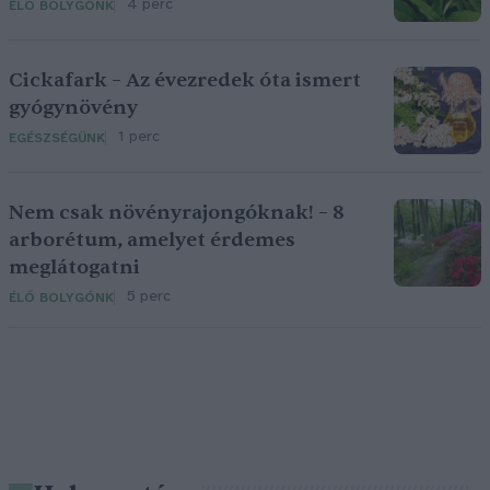
4 perc
ÉLŐ BOLYGÓNK
Cickafark – Az évezredek óta ismert
gyógynövény
1 perc
EGÉSZSÉGÜNK
Nem csak növényrajongóknak! – 8
arborétum, amelyet érdemes
meglátogatni
5 perc
ÉLŐ BOLYGÓNK