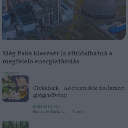
Még Paks kiesését is áthidalhatná a
megfelelő energiatárolás
ENERGIA
Cickafark – Az évezredek óta ismert
gyógynövény
EGÉSZSÉGÜNK
Börzsey Barbara
1 perc