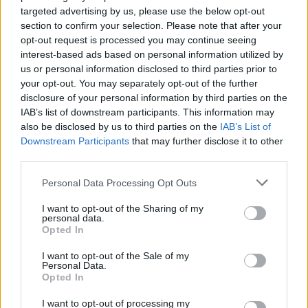
Vitorlavirág – Így lesz gyönyörű
targeted advertising by us, please use the below opt-out
section to confirm your selection. Please note that after your
a te lakásodban is
opt-out request is processed you may continue seeing
interest-based ads based on personal information utilized by
Lonkay Márta
4 perc
ÉLŐ BOLYGÓNK
us or personal information disclosed to third parties prior to
your opt-out. You may separately opt-out of the further
disclosure of your personal information by third parties on the
IAB’s list of downstream participants. This information may
also be disclosed by us to third parties on the
IAB’s List of
Downstream Participants
that may further disclose it to other
third parties.
Personal Data Processing Opt Outs
I want to opt-out of the Sharing of my
personal data.
Opted In
I want to opt-out of the Sale of my
Personal Data.
Opted In
I want to opt-out of processing my