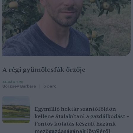
A régi gyümölcsfák őrzője
AGRÁRIUM
Börzsey Barbara
6 perc
Egymillió hektár szántóföldön
kellene átalakítani a gazdálkodást –
Fontos kutatás készült hazánk
mezőgazdaságának jövőjéről