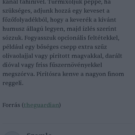
kanál tahinivel. Turmixoljuk péppé, ha
szükséges, adjunk hozzá egy keveset a
főzőfolyadékból, hogy a keverék a kívánt
humusz állagú legyen, majd ízlés szerint
sózzuk. Fogyasszuk opcionális feltétekkel,
például egy bőséges csepp extra szűz
olívaolajjal vagy pirított magvakkal, darált
dióval vagy friss fűszernövényekkel
megszórva. Pirítósra kenve a nagyon finom
reggeli.
Forrás (
theguardian
)