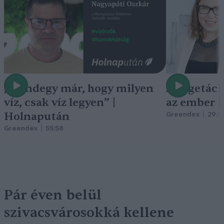
„Mindegy már, hogy milyen
A vegetáci
víz, csak víz legyen” |
az ember 
Holnapután
Greendex
29:5
Greendex
55:58
Pár éven belül
szivacsvárosokká kellene