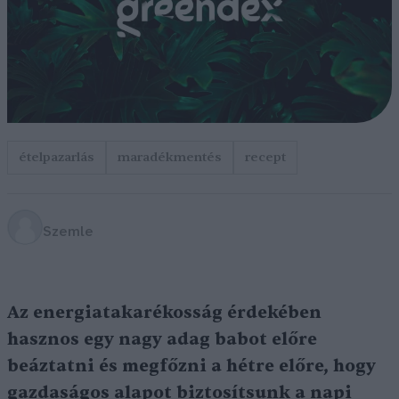
ételpazarlás
maradékmentés
recept
Szemle
Az energiatakarékosság érdekében
hasznos egy nagy adag babot előre
beáztatni és megfőzni a hétre előre, hogy
gazdaságos alapot biztosítsunk a napi