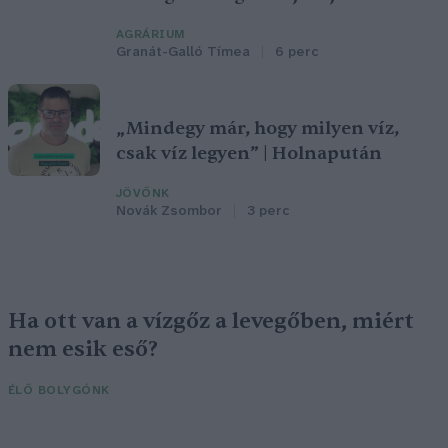
AGRÁRIUM
Granát-Galló Tímea
6 perc
„Mindegy már, hogy milyen víz,
csak víz legyen” | Holnapután
JÖVŐNK
Novák Zsombor
3 perc
Ha ott van a vízgőz a levegőben, miért
nem esik eső?
ÉLŐ BOLYGÓNK