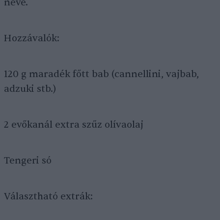
neve.
Hozzávalók:
120 g maradék főtt bab (cannellini, vajbab,
adzuki stb.)
2 evőkanál extra szűz olívaolaj
Tengeri só
Választható extrák: