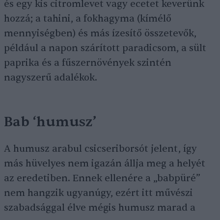
és egy kis citromlevet vagy ecetet keverünk
hozzá; a tahini, a fokhagyma (kímélő
mennyiségben) és más ízesítő összetevők,
például a napon szárított paradicsom, a sült
paprika és a fűszernövények szintén
nagyszerű adalékok.
Bab ‘humusz’
A humusz arabul csicseriborsót jelent, így
más hüvelyes nem igazán állja meg a helyét
az eredetiben. Ennek ellenére a „babpüré”
nem hangzik ugyanúgy, ezért itt művészi
szabadsággal élve mégis humusz marad a