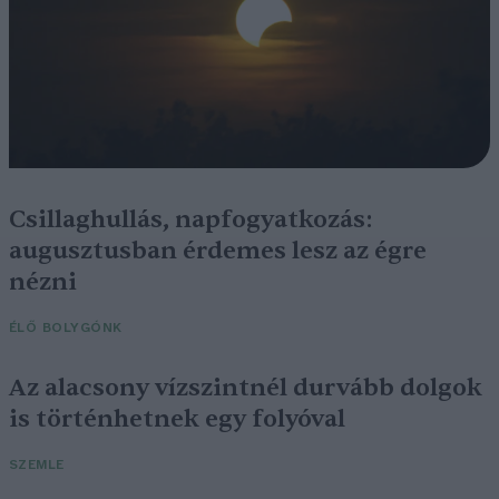
Csillaghullás, napfogyatkozás:
augusztusban érdemes lesz az égre
nézni
ÉLŐ BOLYGÓNK
Az alacsony vízszintnél durvább dolgok
is történhetnek egy folyóval
SZEMLE