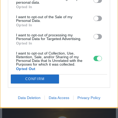
personal data.
Opted In
I want to opt-out of the Sale of my
Personal Data.
Opted In
Szöllősi Gáborral, a Gardenfutura ügyvezetőjével beszélgettünk.
I want to opt-out of processing my
Personal Data for Targeted Advertising.
Minden évszázadra jutott egy
Opted In
„szuperaszály”, az idei év mégis más
I want to opt-out of Collection, Use,
Retention, Sale, and/or Sharing of my
Personal Data that Is Unrelated with the
AGRÁRIUM
Purposes for which it was collected.
Opted Out
Miért viseli meg az embert a hőség
CONFIRM
és mit tehetünk ellene?
EGÉSZSÉGÜNK
Data Deletion
Data Access
Privacy Policy