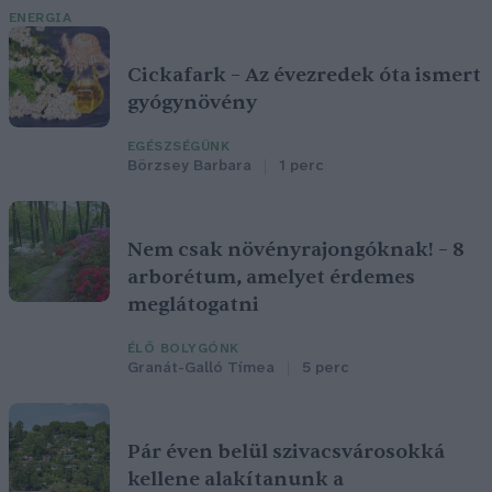
ENERGIA
Cickafark – Az évezredek óta ismert
gyógynövény
EGÉSZSÉGÜNK
Börzsey Barbara
1 perc
Nem csak növényrajongóknak! – 8
arborétum, amelyet érdemes
meglátogatni
ÉLŐ BOLYGÓNK
Granát-Galló Tímea
5 perc
Pár éven belül szivacsvárosokká
kellene alakítanunk a