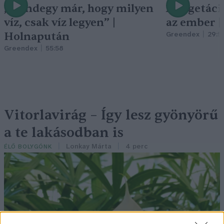
„Mindegy már, hogy milyen
A vegetáci
víz, csak víz legyen” |
az ember 
Holnapután
Greendex
29:5
Greendex
55:58
Vitorlavirág – Így lesz gyönyörű
a te lakásodban is
Lonkay Márta
4 perc
ÉLŐ BOLYGÓNK