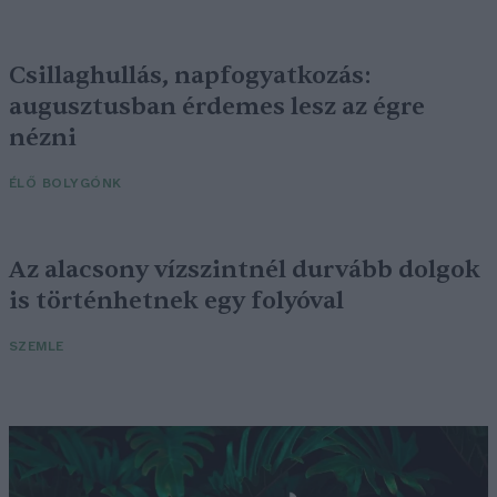
Csillaghullás, napfogyatkozás:
augusztusban érdemes lesz az égre
nézni
ÉLŐ BOLYGÓNK
Az alacsony vízszintnél durvább dolgok
is történhetnek egy folyóval
SZEMLE