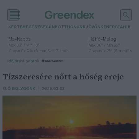
KERTEM
EGÉSZSÉGÜNK
OTTHONUNK
JÖVŐNK
ENERGIA
HULLA
–
–
Ma
Napos
Hétfő
Meleg
Max 33° / Min 18°
Max 36° / Min 22°
Csapadék: 0% (0 mm)
Szél: 7 km/h
Csapadék: 2% (0 mm)
Szél: 
időjárási adatok:
Tízszeresére nőtt a hőség ereje
ÉLŐ BOLYGÓNK
2026.03.03