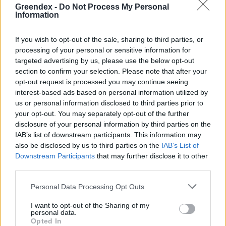
Greendex -
Do Not Process My Personal
Information
If you wish to opt-out of the sale, sharing to third parties, or
processing of your personal or sensitive information for
targeted advertising by us, please use the below opt-out
section to confirm your selection. Please note that after your
opt-out request is processed you may continue seeing
interest-based ads based on personal information utilized by
us or personal information disclosed to third parties prior to
your opt-out. You may separately opt-out of the further
disclosure of your personal information by third parties on the
IAB’s list of downstream participants. This information may
also be disclosed by us to third parties on the
IAB’s List of
Downstream Participants
that may further disclose it to other
A vitorlavirág ideális szobanövény, hiszen kiválóan tűri a meleget
third parties.
és a fényszegény környezetet.
Personal Data Processing Opt Outs
Születésnapi programokkal várja a
I want to opt-out of the Sharing of my
personal data.
hétvégén a közönséget a 160 éves
Opted In