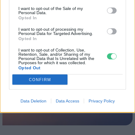
Fővárosi Állatkert
I want to opt-out of the Sale of my
Personal Data.
ÉLŐ BOLYGÓNK
Opted In
Szedd magad őszibarack: itt vannak
I want to opt-out of processing my
Personal Data for Targeted Advertising.
a legjobb lelőhelyek!
Opted In
I want to opt-out of Collection, Use,
SZEMLE
Retention, Sale, and/or Sharing of my
Personal Data that Is Unrelated with the
Purposes for which it was collected.
Opted Out
CONFIRM
Data Deletion
Data Access
Privacy Policy