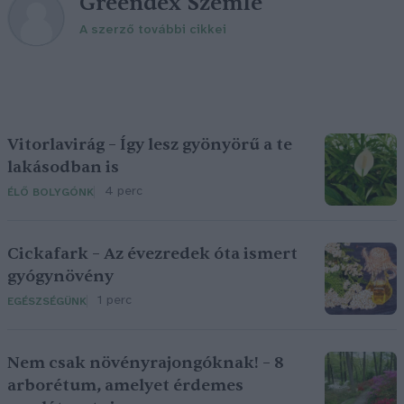
Greendex Szemle
A szerző további cikkei
Vitorlavirág – Így lesz gyönyörű a te
lakásodban is
4 perc
ÉLŐ BOLYGÓNK
Cickafark – Az évezredek óta ismert
gyógynövény
1 perc
EGÉSZSÉGÜNK
Nem csak növényrajongóknak! – 8
arborétum, amelyet érdemes