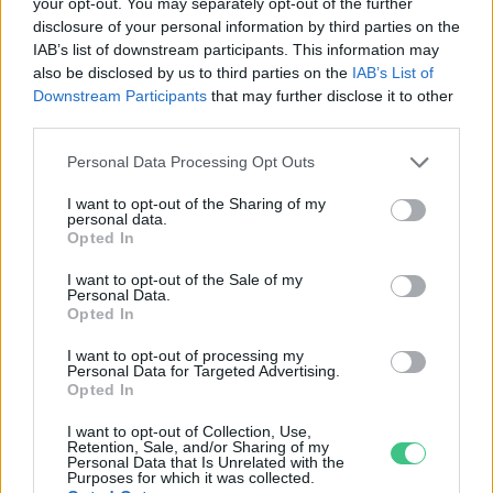
your opt-out. You may separately opt-out of the further
disclosure of your personal information by third parties on the
IAB’s list of downstream participants. This information may
also be disclosed by us to third parties on the
IAB’s List of
Downstream Participants
that may further disclose it to other
third parties.
Personal Data Processing Opt Outs
I want to opt-out of the Sharing of my
personal data.
Opted In
I want to opt-out of the Sale of my
Personal Data.
Opted In
I want to opt-out of processing my
Personal Data for Targeted Advertising.
Ezt a növényt már az őskorban is ismerték, a népi gyógyászatban
Opted In
pedig ma is számos betegség ellen használják.
I want to opt-out of Collection, Use,
Retention, Sale, and/or Sharing of my
Personal Data that Is Unrelated with the
Születésnapi programokkal várja a
Purposes for which it was collected.