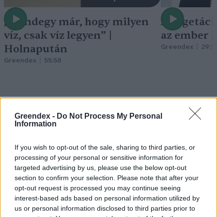
„Mindegy már, hogy milyen
A vegetáci
víz, csak víz legyen” |
az ember 
Holnapután
Greendex
29:5
Greendex
55:58
Greendex -
Do Not Process My Personal
Cickafark – Az évezredek óta
Information
ismert gyógynövény
If you wish to opt-out of the sale, sharing to third parties, or
Börzsey Barbara
1 perc
EGÉSZSÉGÜNK
processing of your personal or sensitive information for
targeted advertising by us, please use the below opt-out
section to confirm your selection. Please note that after your
opt-out request is processed you may continue seeing
interest-based ads based on personal information utilized by
us or personal information disclosed to third parties prior to