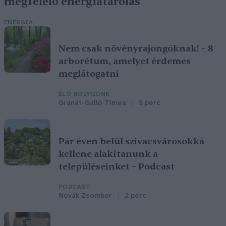
megfelelő energiatárolás
ENERGIA
Nem csak növényrajongóknak! – 8
arborétum, amelyet érdemes
meglátogatni
ÉLŐ BOLYGÓNK
Granát-Galló Tímea
5 perc
Pár éven belül szivacsvárosokká
kellene alakítanunk a
településeinket – Podcast
PODCAST
Novák Zsombor
2 perc