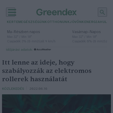
KERTEM
EGÉSZSÉGÜNK
OTTHONUNK
JÖVŐNK
ENERGIA
HULLA
–
–
Ma
Részben napos
Vasárnap
Napos
Max 32° / Min 18°
Max 32° / Min 18°
Csapadék: 3% (0 mm)
Szél: 9 km/h
Csapadék: 0% (0 mm)
Szél: 
időjárási adatok:
Itt lenne az ideje, hogy
szabályozzák az elektromos
rollerek használatát
KÖZLEKEDÉS
2022.06.16