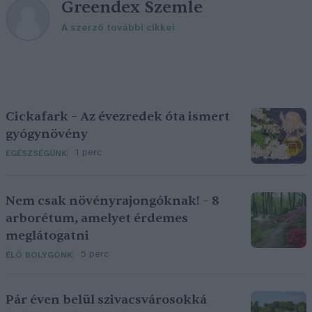
Greendex Szemle
A szerző további cikkei
Cickafark – Az évezredek óta ismert
gyógynövény
1 perc
EGÉSZSÉGÜNK
Nem csak növényrajongóknak! – 8
arborétum, amelyet érdemes
meglátogatni
5 perc
ÉLŐ BOLYGÓNK
Pár éven belül szivacsvárosokká