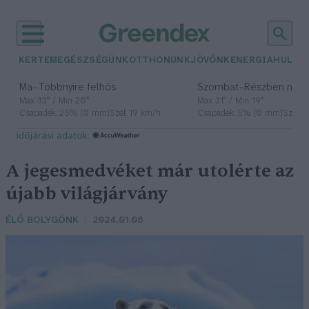
KERTEM
EGÉSZSÉGÜNK
OTTHONUNK
JÖVŐNK
ENERGIA
HULLA
–
–
Ma
Többnyire felhős
Szombat
Részben nap
Max 33° / Min 20°
Max 31° / Min 19°
Csapadék: 25% (0 mm)
Szél: 19 km/h
Csapadék: 5% (0 mm)
Szél: 
időjárási adatok:
A jegesmedvéket már utolérte az
újabb világjárvány
ÉLŐ BOLYGÓNK
2024.01.08