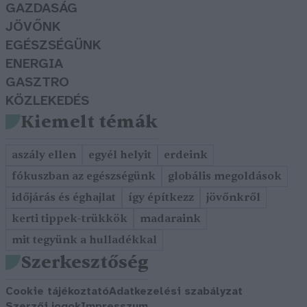
GAZDASÁG
JÖVŐNK
EGÉSZSÉGÜNK
ENERGIA
GASZTRO
KÖZLEKEDÉS
Kiemelt témák
aszály ellen
egyél helyit
erdeink
fókuszban az egészségünk
globális megoldások
időjárás és éghajlat
így építkezz
jövőnkről
kerti tippek-trükkök
madaraink
mit tegyünk a hulladékkal
Szerkesztőség
Cookie tájékoztató
Adatkezelési szabályzat
Szerzői jogok
Impresszum