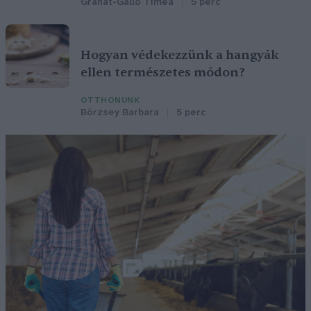
Granát-Galló Tímea
5 perc
Hogyan védekezzünk a hangyák
ellen természetes módon?
OTTHONUNK
Börzsey Barbara
5 perc