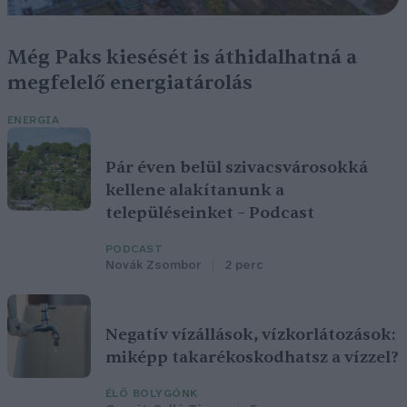
Még Paks kiesését is áthidalhatná a
megfelelő energiatárolás
ENERGIA
Pár éven belül szivacsvárosokká
kellene alakítanunk a
településeinket – Podcast
PODCAST
Novák Zsombor
2 perc
Negatív vízállások, vízkorlátozások:
miképp takarékoskodhatsz a vízzel?
ÉLŐ BOLYGÓNK