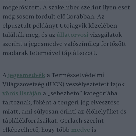
megerősített. A szakember szerint ilyen eset
még sosem fordult elő korábban. Az
elpusztult példányt Utqiagvik közelében
találták meg, és az
állatorvosi
vizsgálatok
szerint a jegesmedve valószínűleg fertőzött
madarak tetemeivel táplálkozott.
A
jegesmedvék
a Természetvédelmi
Világszövetség (IUCN) veszélyeztetett fajok
vörös listáján
a „sebezhető” kategóriába
tartoznak, főként a tengeri jég elvesztése
miatt, ami súlyosan érinti az élőhelyüket és
táplálékforrásaikat. Gerlach szerint
elképzelhető, hogy több
medve
is