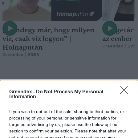
„Mindegy már, hogy milyen
A vegetáci
víz, csak víz legyen” |
az ember 
Holnapután
Greendex
29:5
Greendex
55:58
Greendex -
Do Not Process My Personal
Nem csak növényrajongóknak!
Information
– 8 arborétum, amelyet
If you wish to opt-out of the sale, sharing to third parties, or
érdemes meglátogatni
processing of your personal or sensitive information for
targeted advertising by us, please use the below opt-out
Granát-Galló Tímea
5 perc
ÉLŐ BOLYGÓNK
section to confirm your selection. Please note that after your
opt-out request is processed you may continue seeing