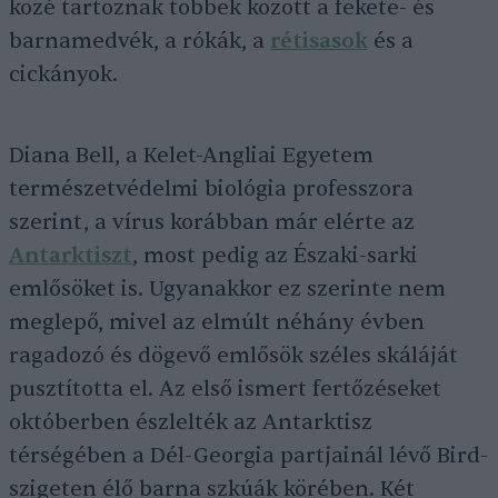
közé tartoznak többek között a fekete- és
barnamedvék, a rókák, a
rétisasok
és a
cickányok.
Diana Bell, a Kelet-Angliai Egyetem
természetvédelmi biológia professzora
szerint, a vírus korábban már elérte az
Antarktiszt
, most pedig az Északi-sarki
emlősöket is. Ugyanakkor ez szerinte nem
meglepő, mivel az elmúlt néhány évben
ragadozó és dögevő emlősök széles skáláját
pusztította el. Az első ismert fertőzéseket
októberben észlelték az Antarktisz
térségében a Dél-Georgia partjainál lévő Bird-
szigeten élő barna szkúák körében. Két