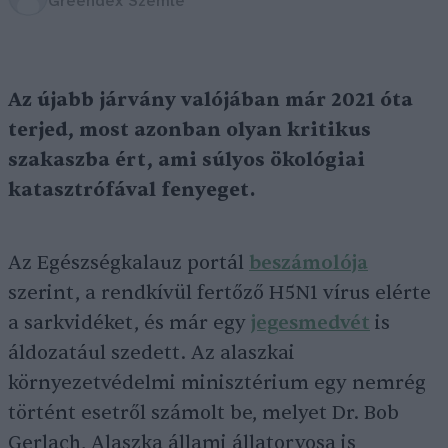
Greendex Szemle
Az újabb járvány valójában már 2021 óta
terjed, most azonban olyan kritikus
szakaszba ért, ami súlyos ökológiai
katasztrófával fenyeget.
Az Egészségkalauz portál
beszámolója
szerint, a rendkívül fertőző H5N1 vírus elérte
a sarkvidéket, és már egy
jegesmedvét
is
áldozatául szedett. Az alaszkai
környezetvédelmi minisztérium egy nemrég
történt esetről számolt be, melyet Dr. Bob
Gerlach, Alaszka állami állatorvosa is