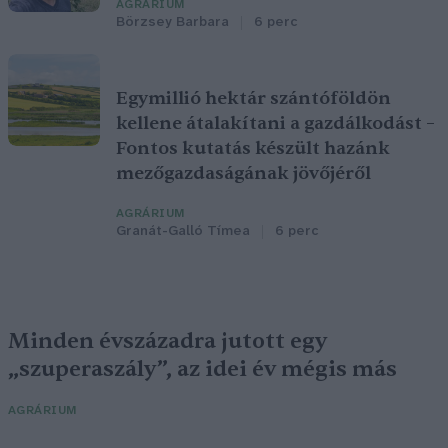
AGRÁRIUM
Börzsey Barbara
6 perc
Egymillió hektár szántóföldön
kellene átalakítani a gazdálkodást –
Fontos kutatás készült hazánk
mezőgazdaságának jövőjéről
AGRÁRIUM
Granát-Galló Tímea
6 perc
Minden évszázadra jutott egy
„szuperaszály”, az idei év mégis más
AGRÁRIUM