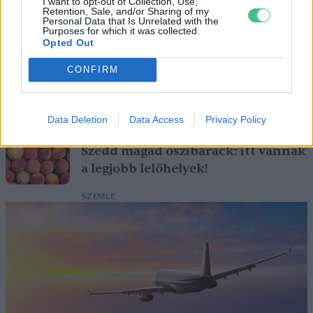
I want to opt-out of Collection, Use,
is. A jó idő beköszöntével érdemes minél többet felkeresni.
Retention, Sale, and/or Sharing of my
Personal Data that Is Unrelated with the
Purposes for which it was collected.
Opted Out
Születésnapi programokkal várja a
hétvégén a közönséget a 160 éves
CONFIRM
Fővárosi Állatkert
ÉLŐ BOLYGÓNK
Data Deletion
Data Access
Privacy Policy
Szedd magad őszibarack: itt vannak
a legjobb lelőhelyek!
SZEMLE