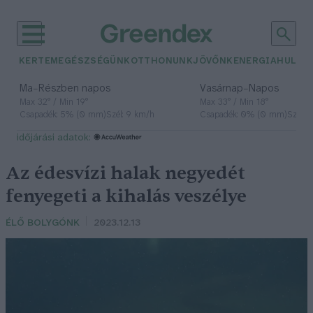
KERTEM
EGÉSZSÉGÜNK
OTTHONUNK
JÖVŐNK
ENERGIA
HULLA
–
–
Ma
Részben napos
Vasárnap
Napos
Max 32° / Min 19°
Max 33° / Min 18°
Csapadék: 5% (0 mm)
Szél: 9 km/h
Csapadék: 0% (0 mm)
Szél: 
időjárási adatok:
Az édesvízi halak negyedét
fenyegeti a kihalás veszélye
ÉLŐ BOLYGÓNK
2023.12.13