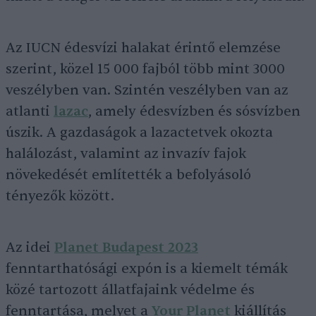
Az IUCN édesvízi halakat érintő elemzése
szerint, közel 15 000 fajból több mint 3000
veszélyben van. Szintén veszélyben van az
atlanti
lazac
, amely édesvízben és sósvízben
úszik. A gazdaságok a lazactetvek okozta
halálozást, valamint az invazív fajok
növekedését említették a befolyásoló
tényezők között.
Az idei
Planet Budapest 2023
fenntarthatósági expón is a kiemelt témák
közé tartozott állatfajaink védelme és
fenntartása, melyet a
Your Planet
kiállítás