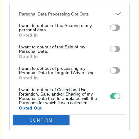
third parties.
Personal Data Processing Opt Outs
I want to opt-out of the Sharing of my
personal data.
Magyarország tele van gyönyörű növényekkel, így arborétumokkal
Opted In
is. A jó idő beköszöntével érdemes minél többet felkeresni.
I want to opt-out of the Sale of my
Personal Data.
Opted In
Születésnapi programokkal várja a
I want to opt-out of processing my
hétvégén a közönséget a 160 éves
Personal Data for Targeted Advertising.
Fővárosi Állatkert
Opted In
I want to opt-out of Collection, Use,
ÉLŐ BOLYGÓNK
Retention, Sale, and/or Sharing of my
Personal Data that Is Unrelated with the
Purposes for which it was collected.
Szedd magad őszibarack: itt vannak
Opted Out
a legjobb lelőhelyek!
CONFIRM
SZEMLE