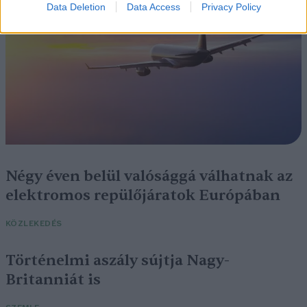
Data Deletion
Data Access
Privacy Policy
Négy éven belül valósággá válhatnak az
elektromos repülőjáratok Európában
KÖZLEKEDÉS
Történelmi aszály sújtja Nagy-
Britanniát is