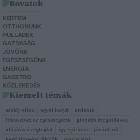
Rovatok
KERTEM
OTTHONUNK
HULLADÉK
GAZDASÁG
JÖVŐNK
EGÉSZSÉGÜNK
ENERGIA
GASZTRO
KÖZLEKEDÉS
Kiemelt témák
aszály ellen
egyél helyit
erdeink
fókuszban az egészségünk
globális megoldások
időjárás és éghajlat
így építkezz
jövőnkről
kerti tippek-trükkök
madaraink