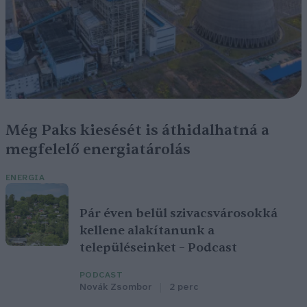
Még Paks kiesését is áthidalhatná a
megfelelő energiatárolás
ENERGIA
Pár éven belül szivacsvárosokká
kellene alakítanunk a
településeinket – Podcast
PODCAST
Novák Zsombor
2 perc