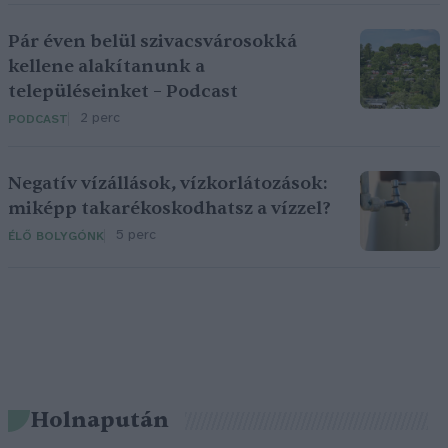
Pár éven belül szivacsvárosokká
kellene alakítanunk a
településeinket – Podcast
2 perc
PODCAST
Negatív vízállások, vízkorlátozások:
miképp takarékoskodhatsz a vízzel?
5 perc
ÉLŐ BOLYGÓNK
Holnapután