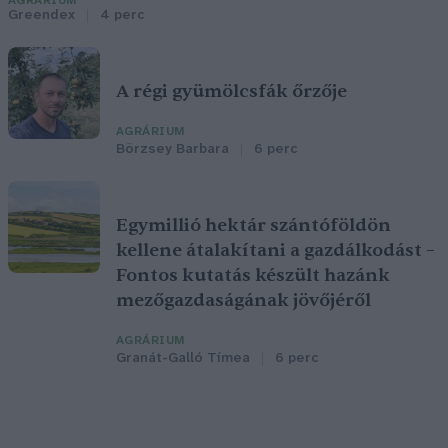
AGRÁRIUM
Greendex
4 perc
A régi gyümölcsfák őrzője
AGRÁRIUM
Börzsey Barbara
6 perc
Egymillió hektár szántóföldön
kellene átalakítani a gazdálkodást –
Fontos kutatás készült hazánk
mezőgazdaságának jövőjéről
AGRÁRIUM
Granát-Galló Tímea
6 perc