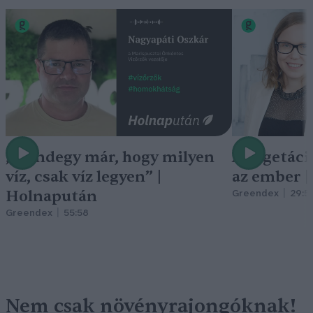
„Mindegy már, hogy milyen
A vegetáci
víz, csak víz legyen” |
az ember 
Holnapután
Greendex
29:5
Greendex
55:58
Nem csak növényrajongóknak!