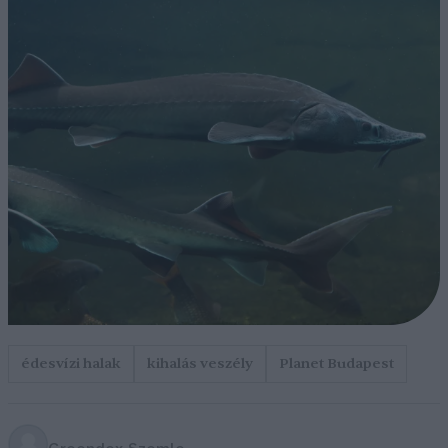
édesvízi halak
kihalás veszély
Planet Budapest