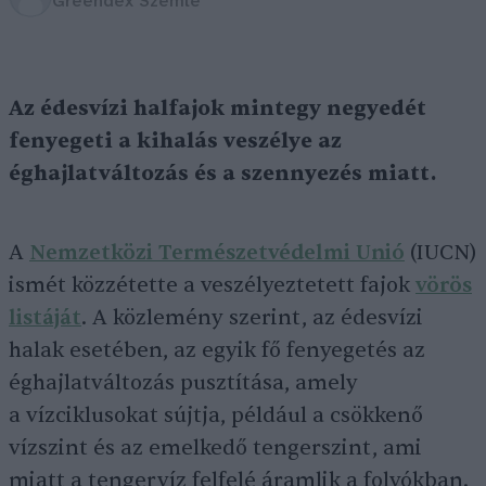
Greendex Szemle
Az édesvízi halfajok mintegy negyedét
fenyegeti a kihalás veszélye az
éghajlatváltozás és a szennyezés miatt.
A
Nemzetközi Természetvédelmi Unió
(IUCN)
ismét közzétette a veszélyeztetett fajok
vörös
listáját
. A közlemény szerint, az édesvízi
halak esetében, az egyik fő fenyegetés az
éghajlatváltozás pusztítása, amely
a vízciklusokat sújtja, például a csökkenő
vízszint és az emelkedő tengerszint, ami
miatt a tengervíz felfelé áramlik a folyókban.