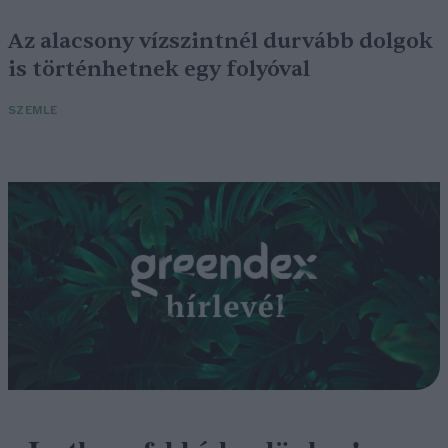
Az alacsony vízszintnél durvább dolgok
is történhetnek egy folyóval
SZEMLE