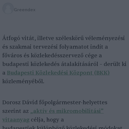
Greendex
Átfogó vitát, illetve széleskörű véleményezési
és szakmai tervezési folyamatot indít a
főváros és közlekedésszervező cége a
budapesti közlekedés átalakításáról – derült ki
a
Budapesti Közlekedési Központ (BKK)
közleményéből.
Dorosz Dávid főpolgármester-helyettes
szerint az
„aktív és mikromobilitási”
vitaanyag
célja, hogy a
budapestiek különböző közlekedési módokat