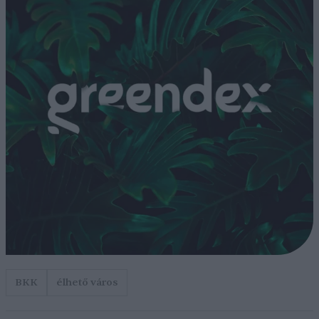
BKK
élhető város