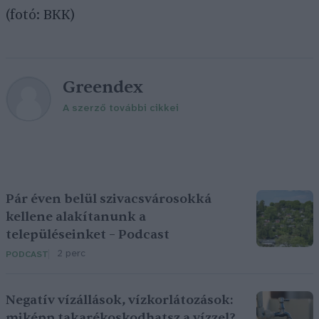
(fotó: BKK)
Greendex
A szerző további cikkei
Pár éven belül szivacsvárosokká
kellene alakítanunk a
településeinket – Podcast
2 perc
PODCAST
Negatív vízállások, vízkorlátozások:
miképp takarékoskodhatsz a vízzel?