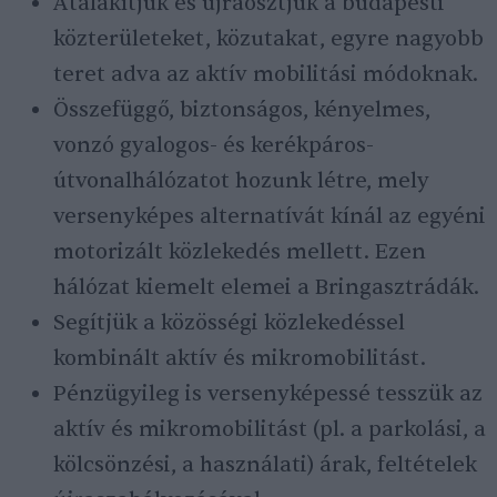
Átalakítjuk és újraosztjuk a budapesti
közterületeket, közutakat, egyre nagyobb
teret adva az aktív mobilitási módoknak.
Összefüggő, biztonságos, kényelmes,
vonzó gyalogos- és kerékpáros-
útvonalhálózatot hozunk létre, mely
versenyképes alternatívát kínál az egyéni
motorizált közlekedés mellett. Ezen
hálózat kiemelt elemei a Bringasztrádák.
Segítjük a közösségi közlekedéssel
kombinált aktív és mikromobilitást.
Pénzügyileg is versenyképessé tesszük az
aktív és mikromobilitást (pl. a parkolási, a
kölcsönzési, a használati) árak, feltételek