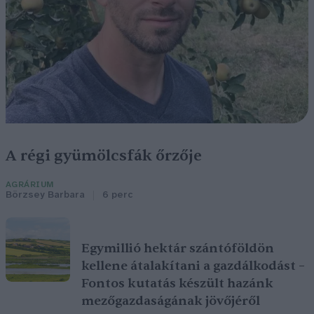
A régi gyümölcsfák őrzője
AGRÁRIUM
Börzsey Barbara
6 perc
Egymillió hektár szántóföldön
kellene átalakítani a gazdálkodást –
Fontos kutatás készült hazánk
mezőgazdaságának jövőjéről