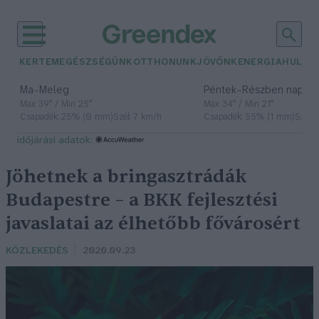
KERTEM
EGÉSZSÉGÜNK
OTTHONUNK
JÖVŐNK
ENERGIA
HULLA
–
–
Ma
Meleg
Péntek
Részben napos, 
Max 39° / Min 25°
Max 34° / Min 21°
Csapadék: 25% (0 mm)
Szél: 7 km/h
Csapadék: 55% (1 mm)
Szél: 
időjárási adatok:
Jöhetnek a bringasztrádák
Budapestre – a BKK fejlesztési
javaslatai az élhetőbb fővárosért
KÖZLEKEDÉS
2020.09.23