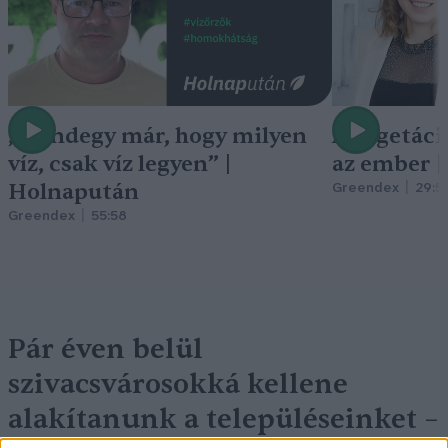
„Mindegy már, hogy milyen
A vegetáci
víz, csak víz legyen” |
az ember 
Holnapután
Greendex
29:5
Greendex
55:58
Pár éven belül
szivacsvárosokká kellene
alakítanunk a településeinket –