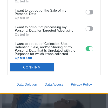
Opted In
I want to opt-out of the Sale of my
Szöllősi Gáborral, a Gardenfutura ügyvezetőjével beszélgettünk.
Personal Data.
Opted In
I want to opt-out of processing my
Még Paks kiesését is áthidalhatná a
Personal Data for Targeted Advertising.
Opted In
megfelelő energiatárolás
I want to opt-out of Collection, Use,
ENERGIA
Retention, Sale, and/or Sharing of my
Personal Data that Is Unrelated with the
Purposes for which it was collected.
Minden évszázadra jutott egy
Opted Out
„szuperaszály”, az idei év mégis más
CONFIRM
AGRÁRIUM
Data Deletion
Data Access
Privacy Policy