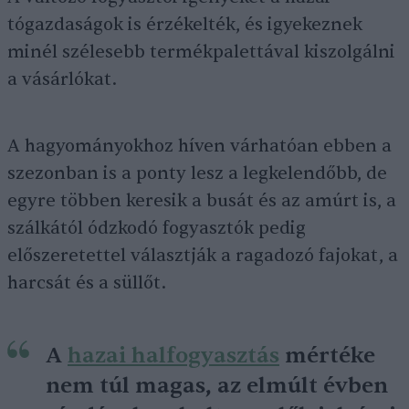
tógazdaságok is érzékelték, és igyekeznek
minél szélesebb termékpalettával kiszolgálni
a vásárlókat.
A hagyományokhoz híven várhatóan ebben a
szezonban is a ponty lesz a legkelendőbb, de
egyre többen keresik a busát és az amúrt is, a
szálkától ódzkodó fogyasztók pedig
előszeretettel választják a ragadozó fajokat, a
harcsát és a süllőt.
A
hazai halfogyasztás
mértéke
nem túl magas, az elmúlt évben