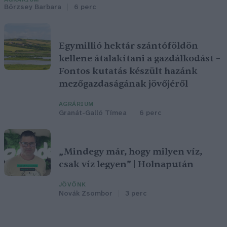
Börzsey Barbara
6 perc
Egymillió hektár szántóföldön
kellene átalakítani a gazdálkodást –
Fontos kutatás készült hazánk
mezőgazdaságának jövőjéről
AGRÁRIUM
Granát-Galló Tímea
6 perc
„Mindegy már, hogy milyen víz,
csak víz legyen” | Holnapután
JÖVŐNK
Novák Zsombor
3 perc