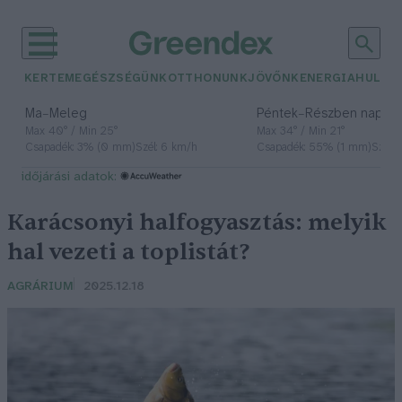
KERTEM
EGÉSZSÉGÜNK
OTTHONUNK
JÖVŐNK
ENERGIA
HULLA
–
–
Ma
Meleg
Péntek
Részben napos, 
Max 40° / Min 25°
Max 34° / Min 21°
Csapadék: 3% (0 mm)
Szél: 6 km/h
Csapadék: 55% (1 mm)
Szél: 
időjárási adatok:
Karácsonyi halfogyasztás: melyik
hal vezeti a toplistát?
AGRÁRIUM
2025.12.18