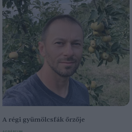
A régi gyümölcsfák őrzője
AGRÁRIUM