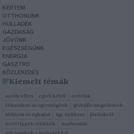
KERTEM
OTTHONUNK
HULLADÉK
GAZDASÁG
JÖVŐNK
EGÉSZSÉGÜNK
ENERGIA
GASZTRO
KÖZLEKEDÉS
Kiemelt témák
aszály ellen
egyél helyit
erdeink
fókuszban az egészségünk
globális megoldások
időjárás és éghajlat
így építkezz
jövőnkről
kerti tippek-trükkök
madaraink
mit tegyünk a hulladékkal