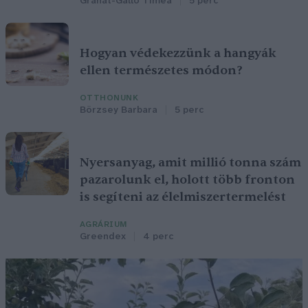
Granát-Galló Tímea
5 perc
Hogyan védekezzünk a hangyák
ellen természetes módon?
OTTHONUNK
Börzsey Barbara
5 perc
Nyersanyag, amit millió tonna szám
pazarolunk el, holott több fronton
is segíteni az élelmiszertermelést
AGRÁRIUM
Greendex
4 perc