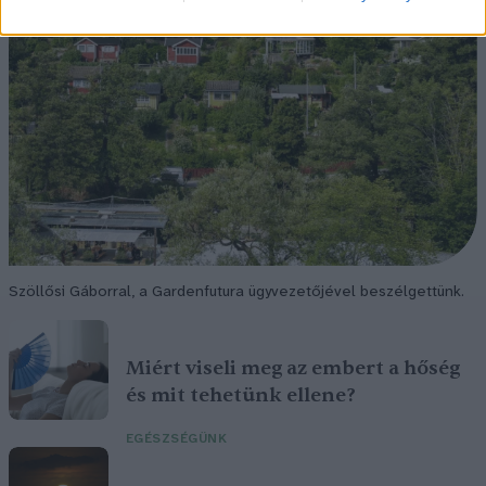
Szöllősi Gáborral, a Gardenfutura ügyvezetőjével beszélgettünk.
Miért viseli meg az embert a hőség
és mit tehetünk ellene?
EGÉSZSÉGÜNK