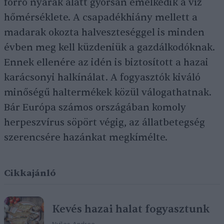
forró nyarak alatt gyorsan emelkedik a víz
hőmérséklete. A csapadékhiány mellett a
madarak okozta halveszteséggel is minden
évben meg kell küzdeniük a gazdálkodóknak.
Ennek ellenére az idén is biztosított a hazai
karácsonyi halkínálat. A fogyasztók kiváló
minőségű haltermékek közül válogathatnak.
Bár Európa számos országában komoly
herpeszvírus söpört végig, az állatbetegség
szerencsére hazánkat megkímélte.
Cikkajánló
Kevés hazai halat fogyasztunk