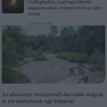
Csillaghullás, napfogyatkozás:
augusztusban érdemes lesz az égre
nézni
ÉLŐ BOLYGÓNK
Az alacsony vízszintnél durvább dolgok
is történhetnek egy folyóval