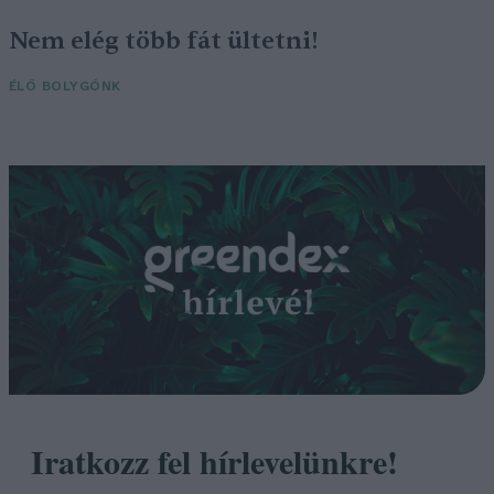
Nem elég több fát ültetni!
ÉLŐ BOLYGÓNK
Iratkozz fel hírlevelünkre!