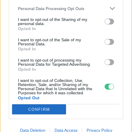
Personal Data Processing Opt Outs
I want to opt-out of the Sharing of my
personal data.
Opted In
Pár éven belül
I want to opt-out of the Sale of my
szivacsvárosokká kellene
Personal Data.
Opted In
alakítanunk a településeinket –
I want to opt-out of processing my
Podcast
Personal Data for Targeted Advertising.
Opted In
Novák Zsombor
2 perc
PODCAST
I want to opt-out of Collection, Use,
Retention, Sale, and/or Sharing of my
Personal Data that Is Unrelated with the
Purposes for which it was collected.
Opted Out
CONFIRM
Data Deletion
Data Access
Privacy Policy