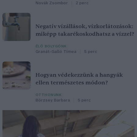
Novák Zsombor
2 perc
Negatív vízállások, vízkorlátozások:
miképp takarékoskodhatsz a vízzel?
ÉLŐ BOLYGÓNK
Granát-Galló Tímea
5 perc
Hogyan védekezzünk a hangyák
ellen természetes módon?
OTTHONUNK
Börzsey Barbara
5 perc