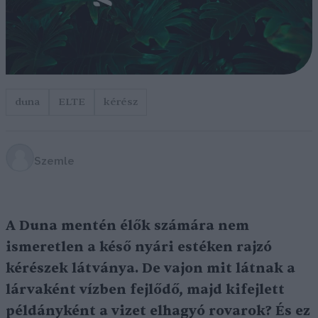
duna
ELTE
kérész
Szemle
A Duna mentén élők számára nem
ismeretlen a késő nyári estéken rajzó
kérészek látványa. De vajon mit látnak a
lárvaként vízben fejlődő, majd kifejlett
példányként a vizet elhagyó rovarok? És ez