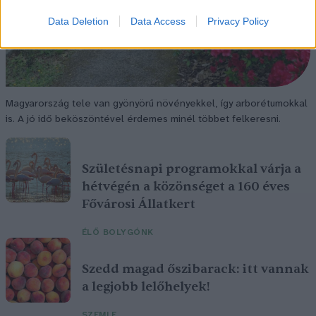
Data Deletion
Data Access
Privacy Policy
Magyarország tele van gyönyörű növényekkel, így arborétumokkal
is. A jó idő beköszöntével érdemes minél többet felkeresni.
Születésnapi programokkal várja a
hétvégén a közönséget a 160 éves
Fővárosi Állatkert
ÉLŐ BOLYGÓNK
Szedd magad őszibarack: itt vannak
a legjobb lelőhelyek!
SZEMLE