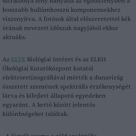
ultraibolya fény hányada az égboltfényben a
hosszabb hullámhosszú komponensekhez
viszonyítva. A fotósok által előszeretettel kék
órának nevezett időszak nagyjából ekkor
aktuális.
Az
ELTE
Biológiai Intézet és az ELKH
Ökológiai Kutatóközpont kutatói
elektroretinográfiával mérték a dunavirág
összetett szemének spektrális érzékenységét
lárva és kifejlett állapotú egyedeken
egyaránt. A kettő között jelentős
különbségeket találtak.