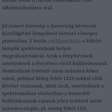
szeme tehát a rajzási időablakhoz való
alkalmazkodásra utal.
Jól ismert jelenség a dunavirág kérészek
közvilágítási lámpáknál történő tömeges
pusztulása. E hatás
csökkenthető
a kültéri
lámpák spektrumának helyes
megválasztásával. Azok a fényforrások,
amelyeknek a fényében rövid hullámhosszak
dominálnak (emberi szem számára kékes
színű, például hideg fehér LED) sokkal több
kérészt vonzanak, mint azok, amelyeknek a
spektrumában elsősorban a hosszabb
hullámhosszak vannak jelen (emberi szem
számára sárgás, pl. meleg fehér LED,