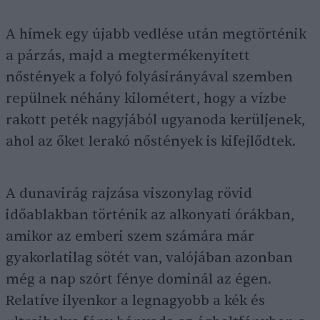
A hímek egy újabb vedlése után megtörténik
a párzás, majd a megtermékenyített
nőstények a folyó folyásirányával szemben
repülnek néhány kilométert, hogy a vízbe
rakott peték nagyjából ugyanoda kerüljenek,
ahol az őket lerakó nőstények is kifejlődtek.
A dunavirág rajzása viszonylag rövid
időablakban történik az alkonyati órákban,
amikor az emberi szem számára már
gyakorlatilag sötét van, valójában azonban
még a nap szórt fénye dominál az égen.
Relatíve ilyenkor a legnagyobb a kék és