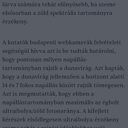
lárva számára tehát előnyösebb, ha szeme
elsősorban a zöld spektrális tartományra
érzékeny.
A kutatók budapesti webkamerák felvételeit
segítségül hívva azt is be tudták határolni,
hogy pontosan milyen napállás-
tartományban rajzik a dunavirág. Azt kapták,
hogy a dunavirág jellemzően a horizont alatti
14 és 7 fokos napállás között rajzik tömegesen.
Azt is megmutatták, hogy ebben a
napállástartományban maximális az égbolt
ultraibolya/zöld fotonaránya. A kifejlett
kérészek elsődlegesen ultraibolya-érzékeny