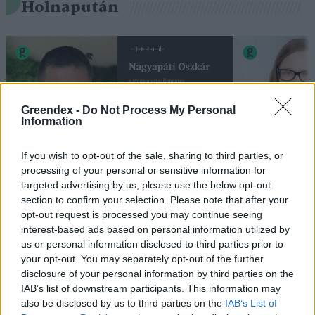
Holnapután
Greendex -
Do Not Process My Personal
Information
If you wish to opt-out of the sale, sharing to third parties, or
processing of your personal or sensitive information for
„Mindegy már, hogy milyen
A vegetáci
targeted advertising by us, please use the below opt-out
section to confirm your selection. Please note that after your
víz, csak víz legyen” |
az ember 
opt-out request is processed you may continue seeing
Holnapután
Greendex
29:5
interest-based ads based on personal information utilized by
Greendex
55:58
us or personal information disclosed to third parties prior to
your opt-out. You may separately opt-out of the further
disclosure of your personal information by third parties on the
IAB’s list of downstream participants. This information may
also be disclosed by us to third parties on the
IAB’s List of