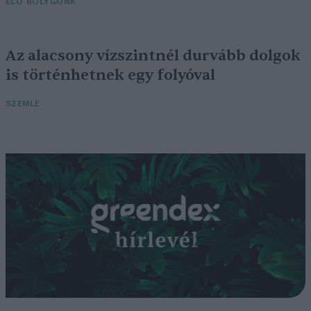
ÉLŐ BOLYGÓNK
Az alacsony vízszintnél durvább dolgok
is történhetnek egy folyóval
SZEMLE