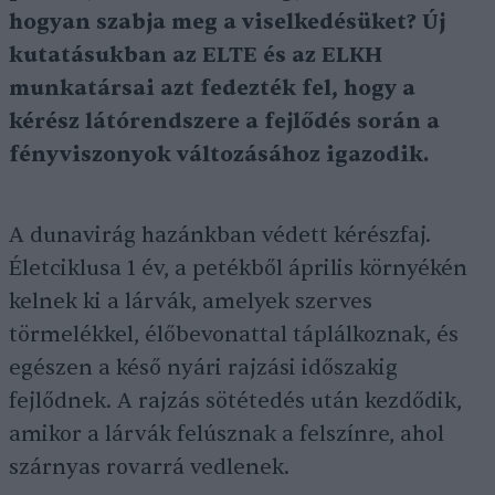
hogyan szabja meg a viselkedésüket? Új
kutatásukban az ELTE és az ELKH
munkatársai azt fedezték fel, hogy a
kérész látórendszere a fejlődés során a
fényviszonyok változásához igazodik.
A dunavirág hazánkban védett kérészfaj.
Életciklusa 1 év, a petékből április környékén
kelnek ki a lárvák, amelyek szerves
törmelékkel, élőbevonattal táplálkoznak, és
egészen a késő nyári rajzási időszakig
fejlődnek. A rajzás sötétedés után kezdődik,
amikor a lárvák felúsznak a felszínre, ahol
szárnyas rovarrá vedlenek.