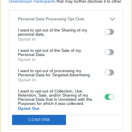
Downstream Participants
that may further disclose it to other
Nem csak növényrajongóknak!
third parties.
– 8 arborétum, amelyet
Personal Data Processing Opt Outs
érdemes meglátogatni
I want to opt-out of the Sharing of my
personal data.
Granát-Galló Tímea
5 perc
ÉLŐ BOLYGÓNK
Opted In
I want to opt-out of the Sale of my
Personal Data.
Opted In
I want to opt-out of processing my
Personal Data for Targeted Advertising.
Opted In
I want to opt-out of Collection, Use,
Retention, Sale, and/or Sharing of my
Personal Data that Is Unrelated with the
Purposes for which it was collected.
Opted Out
CONFIRM