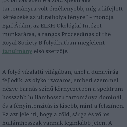
„A lárvák szeme a zöld spektrális
tartományra volt érzékenyebb, míg a kifejlett
kérészeké az ultraibolya fényre” – mondja
Egri Ádám, az ELKH Ökológiai Intézet
munkatársa, a rangos Proceedings of the
Royal Society B folyóiratban megjelent
tanulmány
első szerzője.
A folyó vízalatti világában, ahol a dunavirág
fejlődik, az olykor zavaros, emberi szemmel
nézve barnás színű környezetben a spektrum
hosszabb hullámhosszú tartománya dominál,
és a fényintenzitás is kisebb, mint a felszínen.
Ez azt jelenti, hogy a zöld, sárga és vörös
hullámhosszak vannak leginkább jelen. A