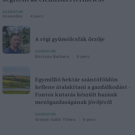
AGRÁRIUM
Greendex
4 perc
A régi gyümölcsfák őrzője
AGRÁRIUM
Börzsey Barbara
6 perc
Egymillió hektár szántóföldön
kellene átalakítani a gazdálkodást –
Fontos kutatás készült hazánk
mezőgazdaságának jövőjéről
AGRÁRIUM
Granát-Galló Tímea
6 perc