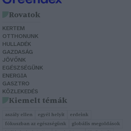
Rovatok
KERTEM
OTTHONUNK
HULLADÉK
GAZDASÁG
JÖVŐNK
EGÉSZSÉGÜNK
ENERGIA
GASZTRO
KÖZLEKEDÉS
Kiemelt témák
aszály ellen
egyél helyit
erdeink
fókuszban az egészségünk
globális megoldások