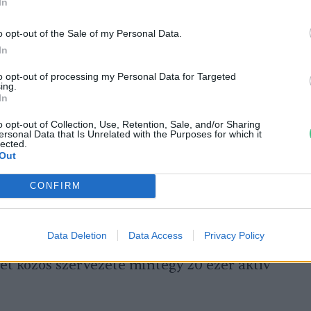
In
o opt-out of the Sale of my Personal Data.
In
 tollát nem tudja vízhatlanná tenni.
to opt-out of processing my Personal Data for Targeted
ing.
t, ehhez viszont folyamatosan ennie kell.
In
téli vizekben vermelő, lenyugodott halakat,
o opt-out of Collection, Use, Retention, Sale, and/or Sharing
 elpusztított jut.
ersonal Data that Is Unrelated with the Purposes for which it
lected.
Out
alá helyezett, valójában tengeri madár
CONFIRM
országon 2500-3000 példány fészkel, de
enik meg a magyar vizeken. A Komárom-
Data Deletion
Data Access
Privacy Policy
yesületek Szövetsége a megye legnagyobb
let közös szervezete mintegy 20 ezer aktív