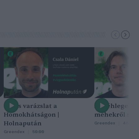
Nincs varázslat a
A méhlegelő 
Homokhátságon |
méhekről szól
Holnapután
Greendex
46:47
Greendex
50:00