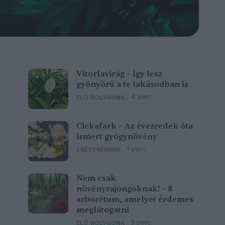
Vitorlavirág – Így lesz
gyönyörű a te lakásodban is
4 perc
ÉLŐ BOLYGÓNK
Cickafark – Az évezredek óta
ismert gyógynövény
1 perc
EGÉSZSÉGÜNK
Nem csak
növényrajongóknak! – 8
arborétum, amelyet érdemes
meglátogatni
5 perc
ÉLŐ BOLYGÓNK