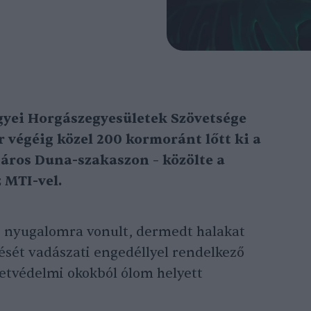
ei Horgászegyesületek Szövetsége
r végéig közel 200 kormoránt lőtt ki a
áros Duna-szakaszon – közölte a
 MTI-vel.
li nyugalomra vonult, dermedt halakat
ését vadászati engedéllyel rendelkező
etvédelmi okokból ólom helyett