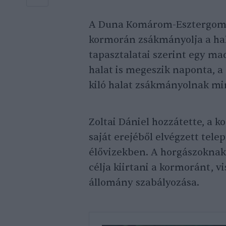
A Duna Komárom-Esztergom 
kormorán zsákmányolja a hala
tapasztalatai szerint egy ma
halat is megeszik naponta, a
kiló halat zsákmányolnak min
Zoltai Dániel hozzátette, a 
saját erejéből elvégzett tel
élővizekben. A horgászokna
célja kiirtani a kormoránt, v
állomány szabályozása.