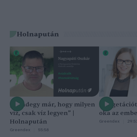
Holnapután
„Mindegy már, hogy milyen
A vegetáció
víz, csak víz legyen” |
oka az embe
Holnapután
Greendex
29:5
Greendex
55:58