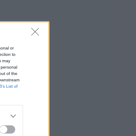
sonal or
ection to
ou may
 personal
out of the
 downstream
B’s List of