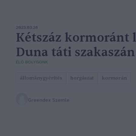
2023.03.28
Kétszáz kormoránt l
Duna táti szakaszán
ÉLŐ BOLYGÓNK
állománygyérítés
horgászat
kormorán
Greendex Szemle