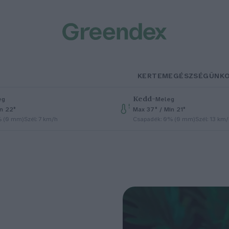
KERTEM
EGÉSZSÉGÜNK
Kedd
–
eg
Meleg
in 22°
Max 37° / Min 21°
% (0 mm)
Szél: 7 km/h
Csapadék: 0% (0 mm)
Szél: 13 km