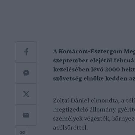
A Komárom-Esztergom Megy
szeptember elejétől februá
kezelésében lévő 2000 hekt
szövetség elnöke kedden az
Zoltai Dániel elmondta, a té
megtizedelő állomány gyérít
személyek végezték, környez
acélsöréttel.