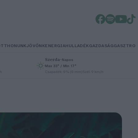
OTTHONUNK
JÖVŐNK
ENERGIA
HULLADÉK
GAZDASÁG
GASZTRO
Szerda
–
Napos
Max 33° / Min 17°
/h
Csapadék: 0% (0 mm)
Szél: 9 km/h