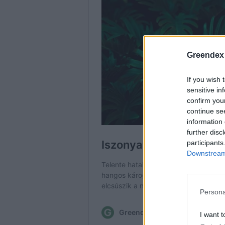
Greendex
If you wish 
sensitive in
confirm you
continue se
information 
further disc
participants
Downstream 
Persona
I want t