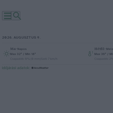
2026. AUGUSZTUS 9.
Ma
–
Hétfő
–
Napos
Mel
Max 32° / Min 18°
Max 36° / M
Csapadék: 0% (0 mm)
Szél: 7 km/h
Csapadék: 2
időjárási adatok: