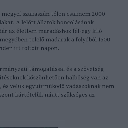
megyei szakaszán télen csaknem 2000
kat. A lelőtt állatok boncolásának
dár az életben maradáshoz fél-egy kiló
 megyében telelő madarak a folyóból 1500
den itt töltött napon.
kormányzati támogatással és a szövetség
epítéseknek köszönhetően halbőség van az
k, és velük együttműködő vadászoknak nem
iszont kártételük miatt szükséges az