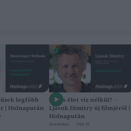
tüzek legfőbb
Nincs élet víz nélkül? –
r | Holnapután
Ljasuk Dimitry új filmjéről |
Holnapután
3
Greendex
1:04:15