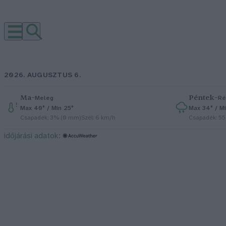
2026. AUGUSZTUS 6.
Ma
–
Péntek
–
Meleg
Ré
Max 40° / Min 25°
Max 34° / Mi
Csapadék: 3% (0 mm)
Szél: 6 km/h
Csapadék: 5
időjárási adatok: