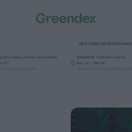
KERTEM
EGÉSZSÉGÜNK
Szombat
–
szben napos, heves zivatarokkal
Többnyire napos
n 21°
Max 33° / Min 19°
5% (1 mm)
Szél: 13 km/h
Csapadék: 4% (0 mm)
Szél: 9 km/