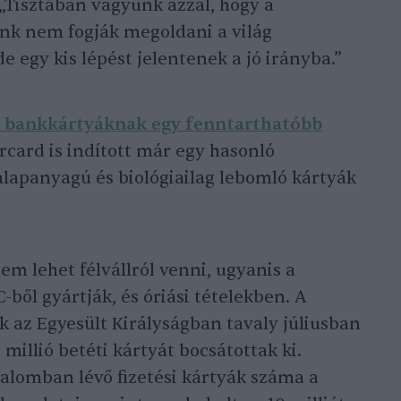
„Tisztában vagyunk azzal, hogy a
nk nem fogják megoldani a világ
de egy kis lépést jelentenek a jó irányba.”
 bankkártyáknak egy fenntarthatóbb
rcard is indított már egy hasonló
lapanyagú és biológiailag lebomló kártyák
m lehet félvállról venni, ugyanis a
ből gyártják, és óriási tételekben. A
k az Egyesült Királyságban tavaly júliusban
3 millió betéti kártyát bocsátottak ki.
alomban lévő fizetési kártyák száma a