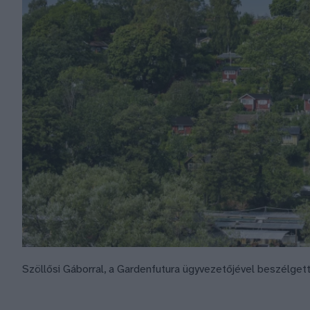
Szöllősi Gáborral, a Gardenfutura ügyvezetőjével beszélget