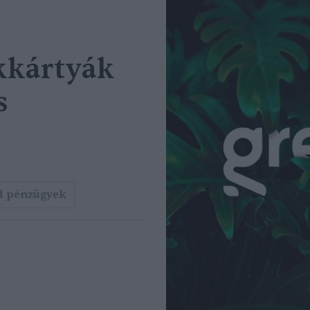
kkártyák
s
d pénzügyek