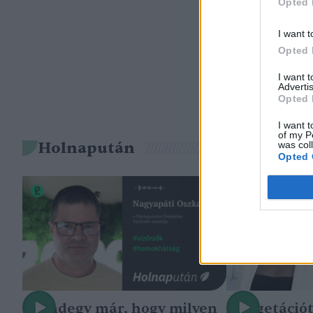
Opted 
I want t
Opted 
I want 
Advertis
Opted 
I want t
of my P
Holnapután
was col
Opted 
„Mindegy már, hogy milyen
A vegetáció