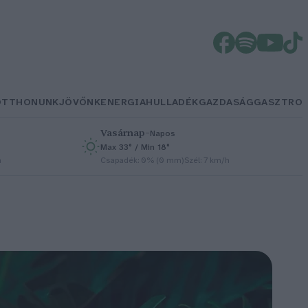
OTTHONUNK
JÖVŐNK
ENERGIA
HULLADÉK
GAZDASÁG
GASZTRO
Vasárnap
–
Napos
Max 33° / Min 18°
h
Csapadék: 0% (0 mm)
Szél: 7 km/h