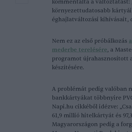
kommentálta a változtatást: 
környezettudatosabb kártyái
éghajlatváltozási kihívásait, 
Nem ez az első próbálkozás
a
mederbe terelésére
, a Maste
programot újrahasznosított a
készítésére.
A problémát pedig valóban ne
bankkártyákat többnyire PVC-
Napi.hu cikkéből idézve: „Csa
61,9 millió hitelkártyát és 97,
Magyarországon pedig a forg