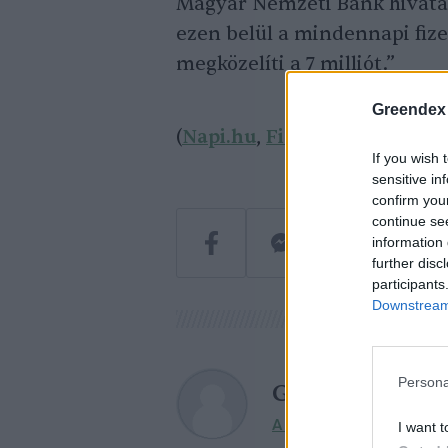
Magyar Nemzeti Bank hivatalo
ezen belül a mindennapi fiz
megközelíti a 7 milliót.”
Greendex
(
Napi.hu
,
Finextra
)
If you wish 
sensitive in
confirm you
continue se
information 
further disc
participants
Downstream 
Persona
Greendex szem
A szerző további cikkei
I want t