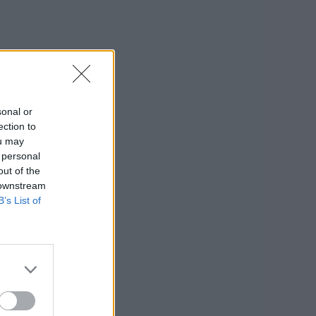
sonal or
ection to
ou may
 personal
out of the
 downstream
B’s List of