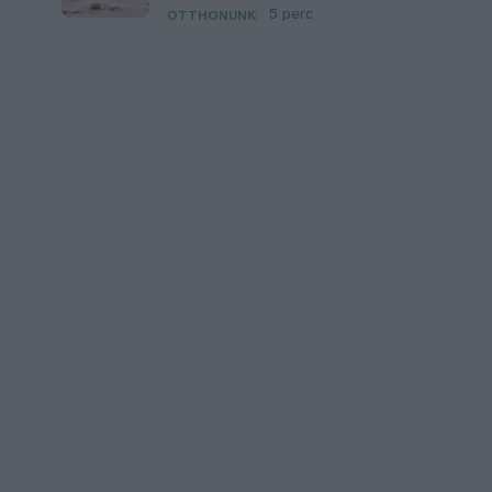
5 perc
OTTHONUNK