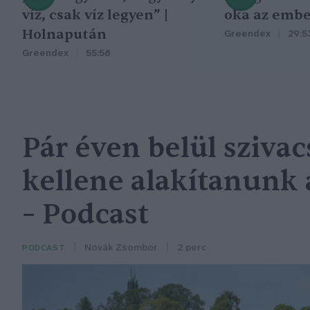
víz, csak víz legyen” |
oka az embe
Holnapután
Greendex
29:5
Greendex
55:58
Pár éven belül sziva
kellene alakítanunk 
– Podcast
Novák Zsombor
2 perc
PODCAST