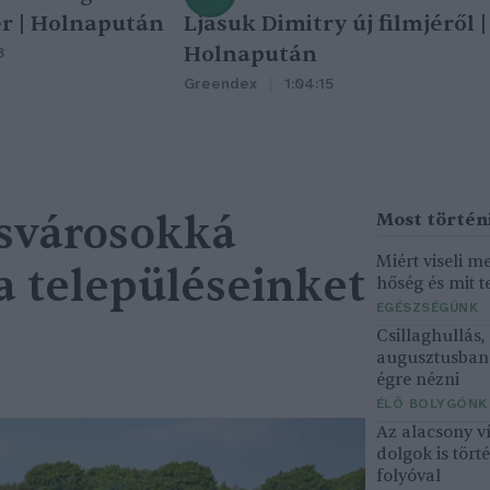
r | Holnapután
Ljasuk Dimitry új filmjéről |
Holnapután
3
Greendex
1:04:15
csvárosokká
Miért viseli m
a településeinket
hőség és mit t
EGÉSZSÉGÜNK
Csillaghullás
augusztusban 
égre nézni
ÉLŐ BOLYGÓNK
Az alacsony v
dolgok is tört
folyóval