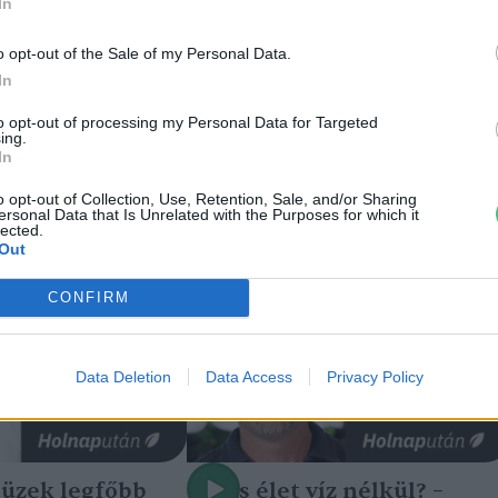
In
o opt-out of the Sale of my Personal Data.
In
to opt-out of processing my Personal Data for Targeted
ing.
In
o opt-out of Collection, Use, Retention, Sale, and/or Sharing
ersonal Data that Is Unrelated with the Purposes for which it
lected.
Out
CONFIRM
Data Deletion
Data Access
Privacy Policy
tüzek legfőbb
Nincs élet víz nélkül? –