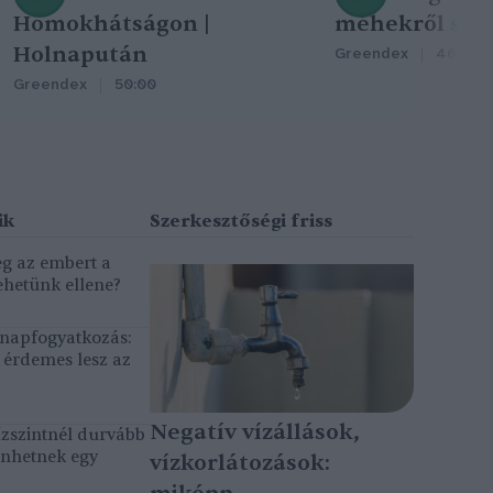
Homokhátságon |
méhekről szól
Holnapután
Greendex
46:47
Greendex
50:00
eg az embert a
ehetünk ellene?
, napfogyatkozás:
érdemes lesz az
Negatív vízállások,
ízszintnél durvább
énhetnek egy
vízkorlátozások: