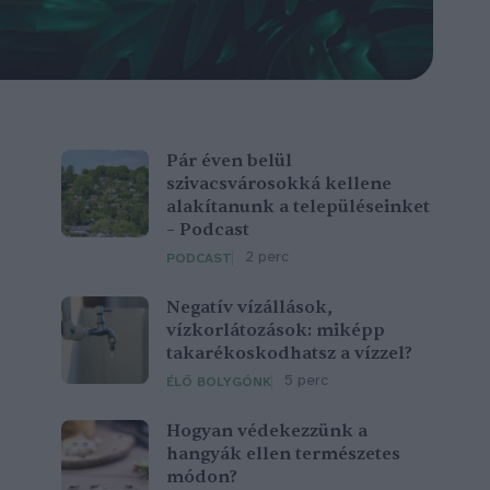
Pár éven belül
szivacsvárosokká kellene
alakítanunk a településeinket
– Podcast
2 perc
PODCAST
Negatív vízállások,
vízkorlátozások: miképp
takarékoskodhatsz a vízzel?
5 perc
ÉLŐ BOLYGÓNK
Hogyan védekezzünk a
hangyák ellen természetes
módon?