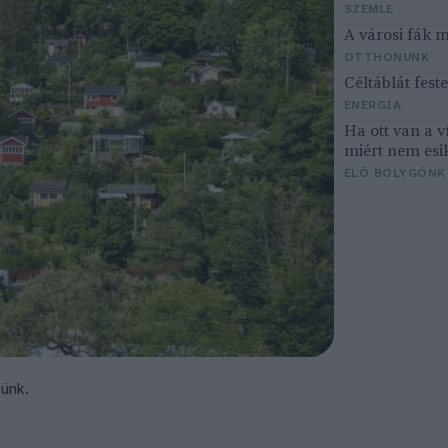
SZEMLE
A városi fák 
OTTHONUNK
Céltáblát fes
ENERGIA
Ha ott van a v
miért nem esi
ÉLŐ BOLYGÓNK
tünk.