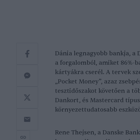
Dánia legnagyobb bankja, a D
a forgalomból, amiket 86%-b
kártyákra cserél. A tervek sz
„Pocket Money”, azaz zsebpé
tesztidőszakot követően a töb
Dankort, és Mastercard típusú 
környezettudatosabb eszközö
Rene Thejsen, a Danske Bank k