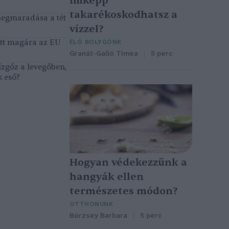
miképp
takarékoskodhatsz a
megmaradása a tét
vízzel?
tett magára az EU
ÉLŐ BOLYGÓNK
Granát-Galló Tímea
5 perc
ízgőz a levegőben,
k eső?
Hogyan védekezzünk a
hangyák ellen
természetes módon?
OTTHONUNK
Börzsey Barbara
5 perc