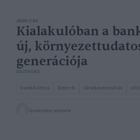
2020.11.03
Kialakulóban a ban
új, környezettudato
generációja
GAZDASÁG
bankkártya
fintech
újrahasznosítás
zöl
Greendex szemle