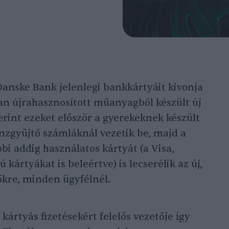
anske Bank jelenlegi bankkártyáit kivonja
an újrahasznosított műanyagból készült új
erint ezeket először a gyerekeknek készült
nzgyűjtő számláknál vezetik be, majd a
bi addig használatos kártyát (a Visa,
kártyákat is beleértve) is lecserélik az új,
kre, minden ügyfélnél.
ártyás fizetésekért felelős vezetője így