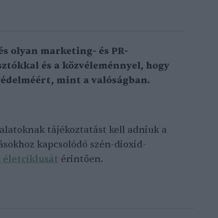
és olyan marketing- és PR-
asztókkal és a közvéleménnyel, hogy
 védelméért, mint a valóságban.
alatoknak tájékoztatást kell adniuk a
ásokhoz kapcsolódó szén-dioxid-
s életciklusát
érintően.