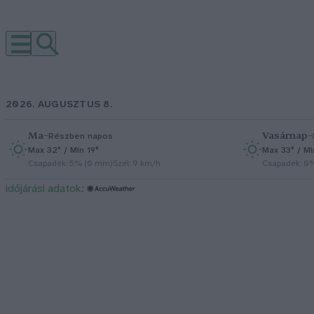
2026. AUGUSZTUS 8.
Ma
–
Vasárnap
–
Részben napos
Max 32° / Min 19°
Max 33° / Mi
Csapadék: 5% (0 mm)
Szél: 9 km/h
Csapadék: 0
időjárási adatok: