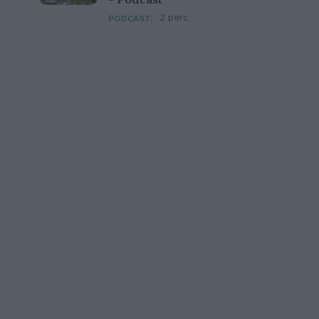
– Podcast
2 perc
PODCAST