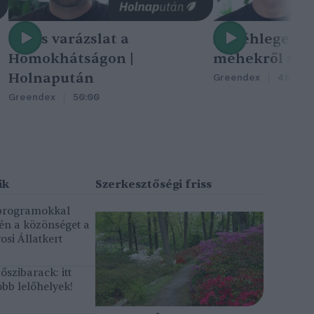
Nincs varázslat a
A méhlegelő 
Homokhátságon |
méhekről szól
Holnapután
Greendex
46:47
Greendex
50:00
 programokkal
gén a közönséget a
osi Állatkert
szibarack: itt
bb lelőhelyek!