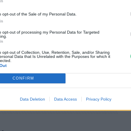
In
kód elhelyezése nem
intézkedésekre
o opt-out of the Sale of my Personal Data.
In
gyanazon a reklámon, és
inden termék
to opt-out of processing my Personal Data for Targeted
ing.
In
ást okoz.
o opt-out of Collection, Use, Retention, Sale, and/or Sharing
ersonal Data that Is Unrelated with the Purposes for which it
lected.
Out
CONFIRM
Data Deletion
Data Access
Privacy Policy