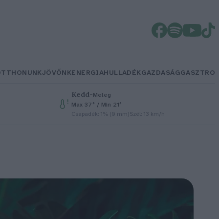
OTTHONUNK
JÖVŐNK
ENERGIA
HULLADÉK
GAZDASÁG
GASZTRO
Kedd
–
Meleg
Max 37° / Min 21°
Csapadék: 1% (0 mm)
Szél: 13 km/h