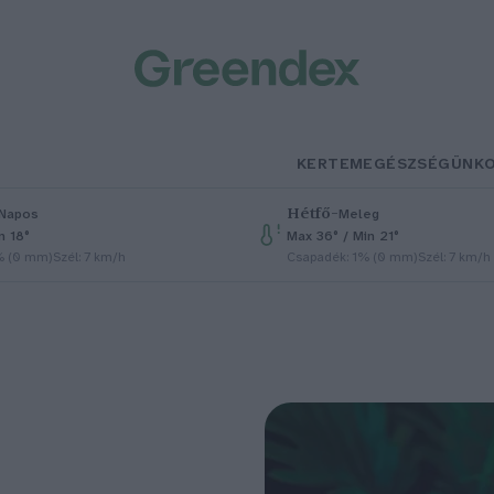
KERTEM
EGÉSZSÉGÜNK
Hétfő
–
Napos
Meleg
n 18°
Max 36° / Min 21°
% (0 mm)
Szél: 7 km/h
Csapadék: 1% (0 mm)
Szél: 7 km/h