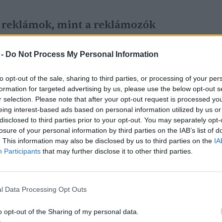
 reklámok, mint a reklámozók
 -
Do Not Process My Personal Information
to opt-out of the sale, sharing to third parties, or processing of your per
formation for targeted advertising by us, please use the below opt-out s
r selection. Please note that after your opt-out request is processed y
 a vállalat vagy a szolgáltatás
eing interest-based ads based on personal information utilized by us or
esznek – egyértelmű stratégiának kell
disclosed to third parties prior to your opt-out. You may separately opt-
zok kibocsátásának elkerülésére, illetve
losure of your personal information by third parties on the IAB’s list of
. This information may also be disclosed by us to third parties on the
IA
ére vagy kompenzálására. A
Participants
that may further disclose it to other third parties.
t kezdték ki egyes civil szervezetek, mert
nának a kérdésben a kormánytól – írja a
l Data Processing Opt Outs
o opt-out of the Sharing of my personal data.