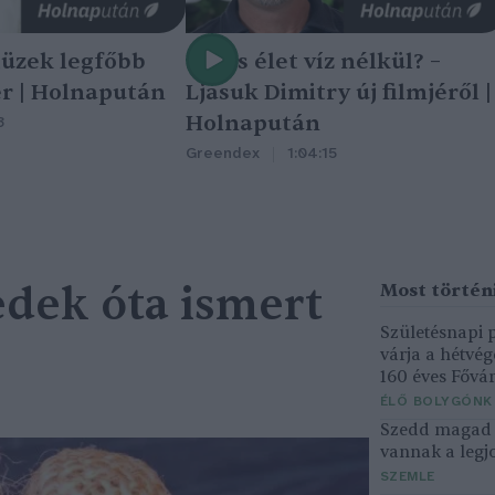
tüzek legfőbb
Nincs élet víz nélkül? –
r | Holnapután
Ljasuk Dimitry új filmjéről |
Holnapután
3
Greendex
1:04:15
edek óta ismert
Születésnapi
várja a hétvé
160 éves Fővár
ÉLŐ BOLYGÓNK
Szedd magad ő
vannak a legjo
SZEMLE