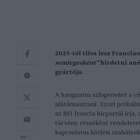
2023-tól tilos lesz Franci
semlegesként”
hirdetni ané
gyártója.
A hangzatos szlogeneket a c
alátámasztani. Ezzel próbál
az RFI francia hírportál írja
törvény részeként rendelete
kapcsolatos közlési szabályok