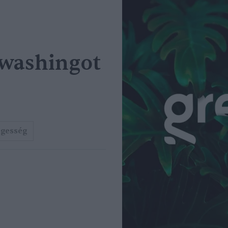
nwashingot
gesség