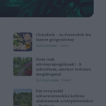
Cickafark – Az évezredek óta
ismert gyógynövény
1 perc
EGÉSZSÉGÜNK
Nem csak
növényrajongóknak! – 8
arborétum, amelyet érdemes
meglátogatni
5 perc
ÉLŐ BOLYGÓNK
Pár éven belül
szivacsvárosokká kellene
alakítanunk a településeinket