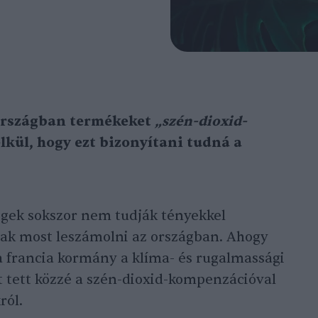
aországban termékeket
„szén-dioxid-
lkül, hogy ezt bizonyítani tudná a
égek sokszor nem tudják tényekkel
nak most leszámolni az országban. Ahogy
, a francia kormány a klíma- és rugalmassági
t tett közzé a szén-dioxid-kompenzációval
ról.