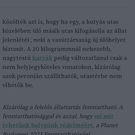
Közölték azt is, hogy ha egy, a kutyás utas
közelében ülő másik utas kifogásolja az állat
jelenlétét, neki a vasúttársaság új ülőhelyet
biztosít. A 20 kilogrammnál nehezebb,
nagytestű
kutyák
pedig változatlanul csak a
nem helyjegyköteles vonatokon, kizárólag
azok peronján szállíthatók, utastérbe nem
vihetők be.
Kizárólag a felelős állattartás fenntartható. A
fenntarthatósággal és azzal, hogy
mi mit
tehetünk bolygónk védelméért
, a Planet
Budapest 2023 Fenntarthatósági