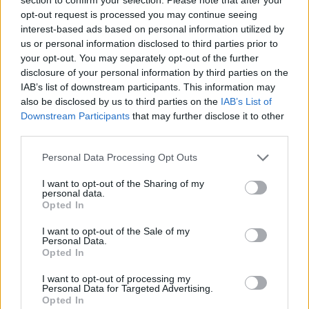
opt-out request is processed you may continue seeing
interest-based ads based on personal information utilized by
us or personal information disclosed to third parties prior to
your opt-out. You may separately opt-out of the further
disclosure of your personal information by third parties on the
IAB’s list of downstream participants. This information may
also be disclosed by us to third parties on the
IAB’s List of
Szöllősi Gáborral, a Gardenfutura ügyvezetőjével beszélgettünk.
Downstream Participants
that may further disclose it to other
third parties.
Personal Data Processing Opt Outs
Történelmi aszály sújtja Nagy-
Britanniát is
I want to opt-out of the Sharing of my
personal data.
Opted In
SZEMLE
I want to opt-out of the Sale of my
Personal Data.
Elképesztő felvétel mutatja meg,
Opted In
mekkora a különbség az áradó és a
kiszáradó Duna között
I want to opt-out of processing my
Personal Data for Targeted Advertising.
Opted In
ÉLŐ BOLYGÓNK