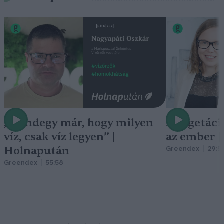
„Mindegy már, hogy milyen
A vegetáci
víz, csak víz legyen” |
az ember 
Holnapután
Greendex
29:5
Greendex
55:58