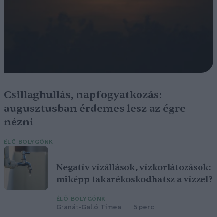
Csillaghullás, napfogyatkozás:
augusztusban érdemes lesz az égre
nézni
ÉLŐ BOLYGÓNK
Negatív vízállások, vízkorlátozások:
miképp takarékoskodhatsz a vízzel?
ÉLŐ BOLYGÓNK
Granát-Galló Tímea
5 perc