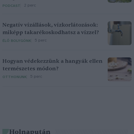
2 perc
PODCAST
Negatív vízállások, vízkorlátozások:
miképp takarékoskodhatsz a vízzel?
5 perc
ÉLŐ BOLYGÓNK
Hogyan védekezzünk a hangyák ellen
természetes módon?
5 perc
OTTHONUNK
Holnapután