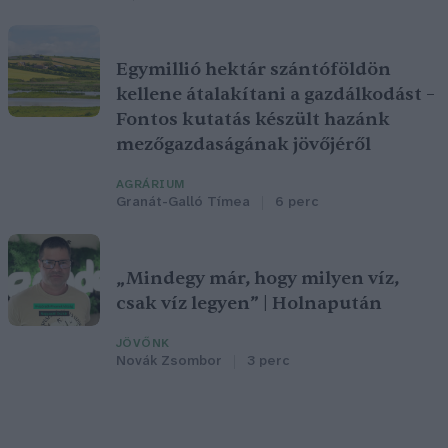
Egymillió hektár szántóföldön
kellene átalakítani a gazdálkodást –
Fontos kutatás készült hazánk
mezőgazdaságának jövőjéről
AGRÁRIUM
Granát-Galló Tímea
6 perc
„Mindegy már, hogy milyen víz,
csak víz legyen” | Holnapután
JÖVŐNK
Novák Zsombor
3 perc