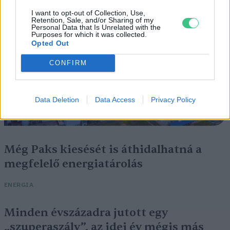
I want to opt-out of Collection, Use,
Retention, Sale, and/or Sharing of my
Personal Data that Is Unrelated with the
Purposes for which it was collected.
Opted Out
CONFIRM
Data Deletion
Data Access
Privacy Policy
Még Paks kiesését is áthidalhatná a
megfelelő energiatárolás
ENERGIA
Minden évszázadra jutott egy
„szuperaszály”, az idei év mégis más