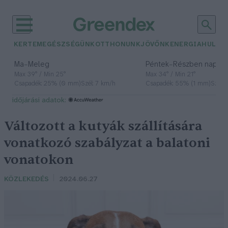
KERTEM
EGÉSZSÉGÜNK
OTTHONUNK
JÖVŐNK
ENERGIA
HULLA
–
–
Ma
Meleg
Péntek
Részben napos, 
Max 39° / Min 25°
Max 34° / Min 21°
Csapadék: 25% (0 mm)
Szél: 7 km/h
Csapadék: 55% (1 mm)
Szél: 
időjárási adatok:
Változott a kutyák szállítására
vonatkozó szabályzat a balatoni
vonatokon
KÖZLEKEDÉS
2024.06.27