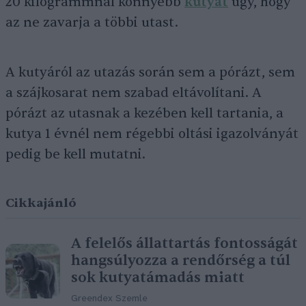
20 kilogrammnál könnyebb
kutyát
úgy, hogy
az ne zavarja a többi utast.
A kutyáról az utazás során sem a pórázt, sem
a szájkosarat nem szabad eltávolítani. A
pórázt az utasnak a kezében kell tartania, a
kutya 1 évnél nem régebbi oltási igazolványát
pedig be kell mutatni.
Cikkajánló
A felelős állattartás fontosságát
hangsúlyozza a rendőrség a túl
sok kutyatámadás miatt
Greendex Szemle