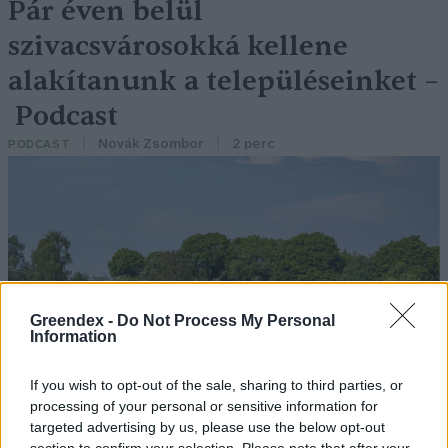
Pár éven belül
szivacsvárosokká kellene
alakítanunk a településeinket –
Podcast
Novák Zsombor
2 perc
PODCAST
Greendex -
Do Not Process My Personal
Information
If you wish to opt-out of the sale, sharing to third parties, or
processing of your personal or sensitive information for
targeted advertising by us, please use the below opt-out
section to confirm your selection. Please note that after your