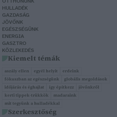
OTTHONUNK
HULLADÉK
GAZDASÁG
JÖVŐNK
EGÉSZSÉGÜNK
ENERGIA
GASZTRO
KÖZLEKEDÉS
Kiemelt témák
aszály ellen
egyél helyit
erdeink
fókuszban az egészségünk
globális megoldások
időjárás és éghajlat
így építkezz
jövőnkről
kerti tippek-trükkök
madaraink
mit tegyünk a hulladékkal
Szerkesztőség