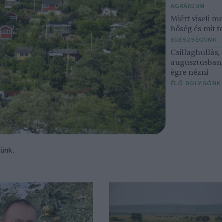
AGRÁRIUM
Miért viseli m
hőség és mit t
EGÉSZSÉGÜNK
Csillaghullás
augusztusban 
égre nézni
ÉLŐ BOLYGÓNK
tünk.