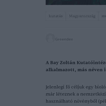
kutatás
Magyarország
m
Greendex
A Bay Zoltán Kutatóintéz
alkalmazott, más néven i
Jelenlegi fő céljuk egy bio
már léteznek a nemzetközi 
használható növényből (pél