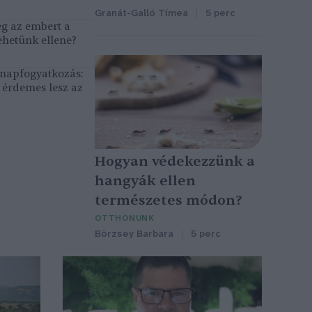
Granát-Galló Tímea
5 perc
eg az embert a
ehetünk ellene?
, napfogyatkozás:
érdemes lesz az
Hogyan védekezzünk a
hangyák ellen
természetes módon?
OTTHONUNK
Börzsey Barbara
5 perc