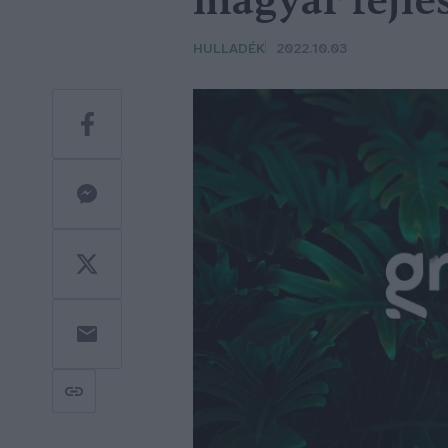
magyar fejles
HULLADÉK
2022.10.03