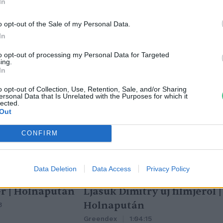
In
o opt-out of the Sale of my Personal Data.
In
to opt-out of processing my Personal Data for Targeted
ing.
In
o opt-out of Collection, Use, Retention, Sale, and/or Sharing
ersonal Data that Is Unrelated with the Purposes for which it
lected.
Out
CONFIRM
Data Deletion
Data Access
Privacy Policy
tüzek legfőbb
Nincs élet víz nélkül? –
r | Holnapután
Ljasuk Dimitry új filmjéről |
Holnapután
3
Greendex
1:04:15