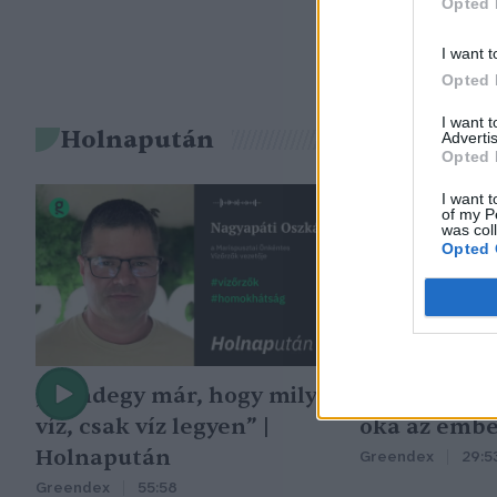
Opted 
I want t
Opted 
I want 
Holnapután
Advertis
Opted 
I want t
of my P
was col
Opted 
„Mindegy már, hogy milyen
A vegetáció
víz, csak víz legyen” |
oka az embe
Holnapután
Greendex
29:5
Greendex
55:58