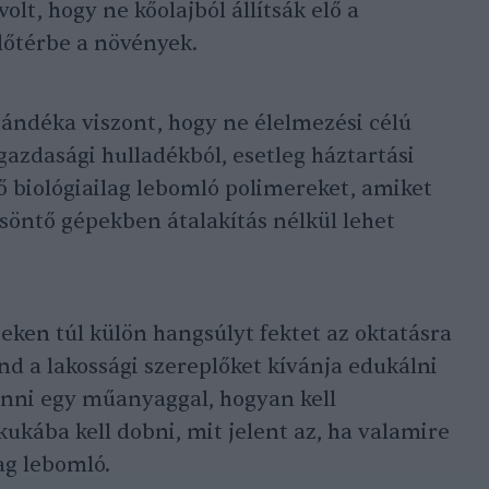
olt, hogy ne kőolajból állítsák elő a
előtérbe a növények.
zándéka viszont, hogy ne élelmezési célú
zdasági hulladékból, esetleg háztartási
lő biológiailag lebomló polimereket, amiket
öntő gépekben átalakítás nélkül lehet
seken túl külön hangsúlyt fektet az oktatásra
ind a lakossági szereplőket kívánja edukálni
bánni egy műanyaggal, hogyan kell
kukába kell dobni, mit jelent az, ha valamire
lag lebomló.