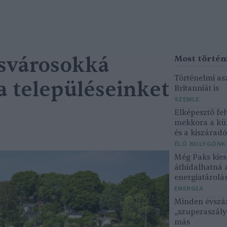
csvárosokká
Történelmi asz
a településeinket
Britanniát is
SZEMLE
Elképesztő fel
mekkora a kü
és a kiszárad
ÉLŐ BOLYGÓNK
Még Paks kiesé
áthidalhatná 
energiatárolá
ENERGIA
Minden évszáz
„szuperaszály”
más