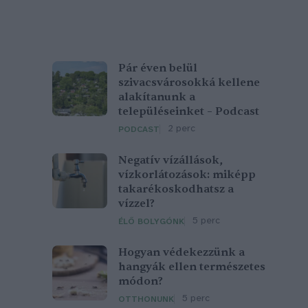
Pár éven belül
szivacsvárosokká kellene
alakítanunk a
településeinket – Podcast
2 perc
PODCAST
Negatív vízállások,
vízkorlátozások: miképp
takarékoskodhatsz a
vízzel?
5 perc
ÉLŐ BOLYGÓNK
Hogyan védekezzünk a
hangyák ellen természetes
módon?
5 perc
OTTHONUNK