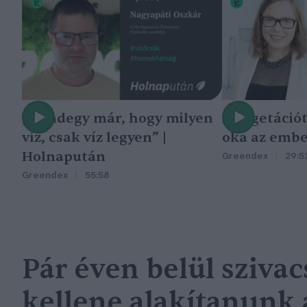
„Mindegy már, hogy milyen
A vegetáció
víz, csak víz legyen” |
oka az embe
Holnapután
Greendex
29:5
Greendex
55:58
Pár éven belül sziva
kellene alakítanunk 