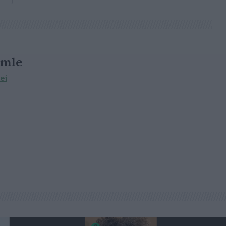
emle
ei