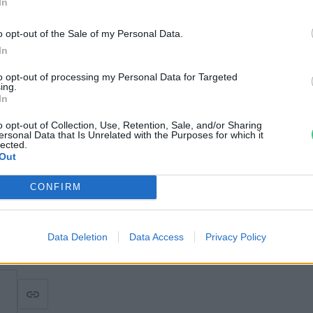
In
 nemkívánatos, idegenhonos,
övényfajok
, amelyek élőhelyfoglalásukkal
o opt-out of the Sale of my Personal Data.
In
nyeket, így lehetőleg a kertekben is
 egyedeiket pedig nem szabad a
to opt-out of processing my Personal Data for Targeted
ing.
In
o opt-out of Collection, Use, Retention, Sale, and/or Sharing
ersonal Data that Is Unrelated with the Purposes for which it
lected.
nformáció vár még rád! Nézz szét!
Out
CONFIRM
i Park honlapjáról származnak, készítőjük
Data Deletion
Data Access
Privacy Policy