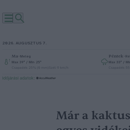
2026. AUGUSZTUS 7.
Ma
–
Péntek
–
Meleg
Ré
Max 39° / Min 25°
Max 33° / Mi
Csapadék: 25% (0 mm)
Szél: 9 km/h
Csapadék: 5
időjárási adatok:
Már a kaktus