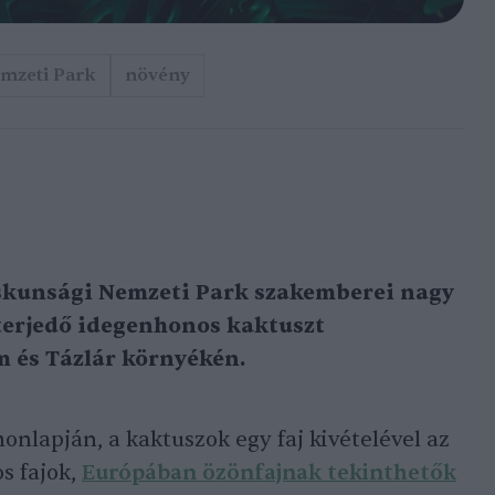
mzeti Park
növény
skunsági Nemzeti Park szakemberei nagy
terjedő idegenhonos kaktuszt
m és Tázlár környékén.
onlapján, a kaktuszok egy faj kivételével az
s fajok,
Európában özönfajnak tekinthetők