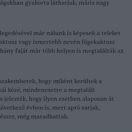
ágokban gyakorta láthatjuk, máris nagy
elegedésével már nálunk is képesek a teleket
kaktusz vagy ismertebb nevén fügekaktusz
éhány faját már több helyen is megtalálták az
 szakemberek, hogy miként kerültek a
ái közé, mindenesetre a megtalált
s jelezték, hogy ilyen esetben alaposan át
 következő évben is, mert apró sarjak,
észre, még maradhattak.