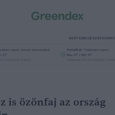
KERTEM
EGÉSZSÉGÜNK
Szombat
–
szben napos, heves zivatarokkal
Többnyire napos
n 21°
Max 31° / Min 19°
5% (1 mm)
Szél: 11 km/h
Csapadék: 5% (0 mm)
Szél: 9 km/
z is özönfaj az ország