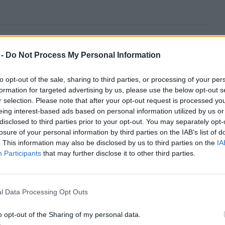
legedésével a fügekaktusz is invazív
 -
Do Not Process My Personal Information
at hazánkban
to opt-out of the sale, sharing to third parties, or processing of your per
e
formation for targeted advertising by us, please use the below opt-out s
r selection. Please note that after your opt-out request is processed y
eing interest-based ads based on personal information utilized by us or
disclosed to third parties prior to your opt-out. You may separately opt-
losure of your personal information by third parties on the IAB’s list of
yarországon elsősorban kertekből vagy
. This information may also be disclosed by us to third parties on the
IA
leg zöldhulladékként kerülhetnek a
Participants
that may further disclose it to other third parties.
de ahogy például a
Vértesben eltávolított
nt, a szándékos ültetés is előfordul.
l Data Processing Opt Outs
o opt-out of the Sharing of my personal data.
 hangsúlyozza, hogy
a kaktuszok a hazai