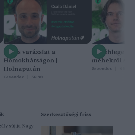
Nincs varázslat a
A méhlegelő 
Homokhátságon |
méhekről szól
Holnapután
Greendex
46:47
Greendex
50:00
ály sújtja Nagy-