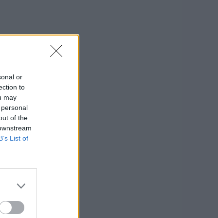
sonal or
ection to
ou may
 personal
out of the
 downstream
B’s List of