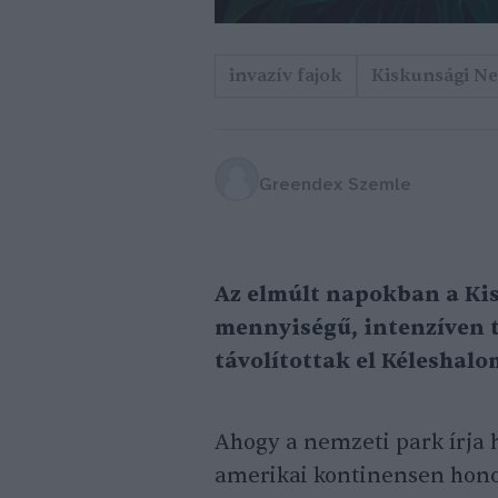
invazív fajok
Kiskunsági Ne
Greendex Szemle
Az elmúlt napokban a Ki
mennyiségű, intenzíven 
távolítottak el Kéleshalo
Ahogy a nemzeti park írja h
amerikai kontinensen hono