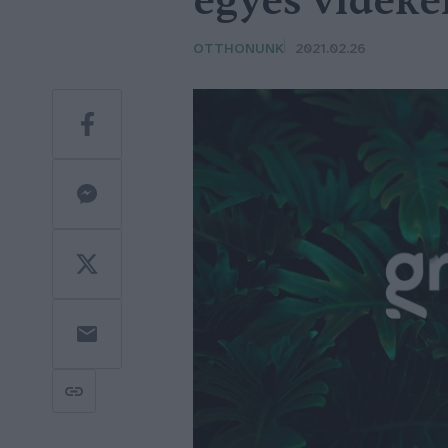
egyes vidéke
OTTHONUNK
2021.02.26