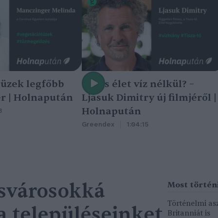
tüzek legfőbb
Nincs élet víz nélkül? –
r | Holnapután
Ljasuk Dimitry új filmjéről |
Holnapután
3
Greendex
1:04:15
csvárosokká
Történelmi asz
a településeinket
Britanniát is