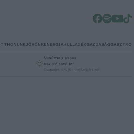
OTTHONUNK
JÖVŐNK
ENERGIA
HULLADÉK
GAZDASÁG
GASZTRO
Vasárnap
–
Napos
Max 33° / Min 18°
h
Csapadék: 0% (0 mm)
Szél: 6 km/h