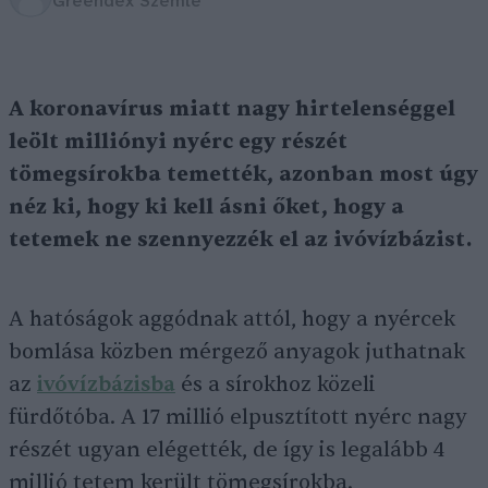
Greendex Szemle
A koronavírus miatt nagy hirtelenséggel
leölt milliónyi nyérc egy részét
tömegsírokba temették, azonban most úgy
néz ki, hogy ki kell ásni őket, hogy a
tetemek ne szennyezzék el az ivóvízbázist.
A hatóságok aggódnak attól, hogy a nyércek
bomlása közben mérgező anyagok juthatnak
az
ivóvízbázisba
és a sírokhoz közeli
fürdőtóba. A 17 millió elpusztított nyérc nagy
részét ugyan elégették, de így is legalább 4
millió tetem került tömegsírokba.