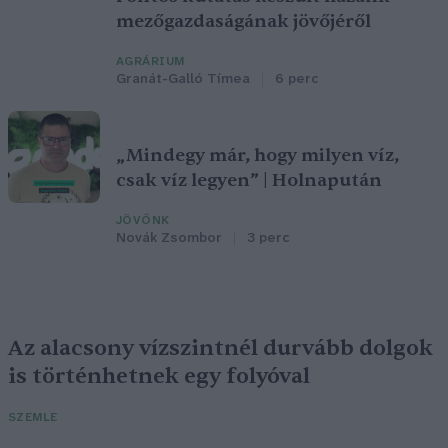
mezőgazdaságának jövőjéről
AGRÁRIUM
Granát-Galló Tímea
6 perc
„Mindegy már, hogy milyen víz,
csak víz legyen” | Holnapután
JÖVŐNK
Novák Zsombor
3 perc
Az alacsony vízszintnél durvább dolgok
is történhetnek egy folyóval
SZEMLE