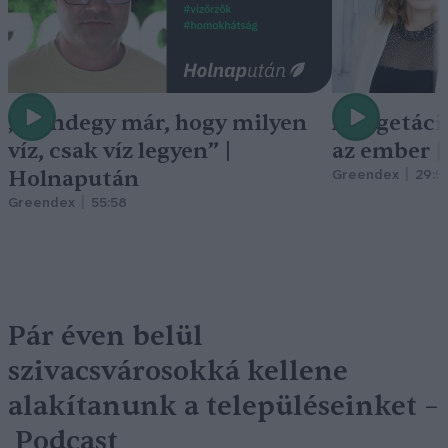
„Mindegy már, hogy milyen
A vegetáci
víz, csak víz legyen” |
az ember 
Holnapután
Greendex
29:5
Greendex
55:58
Pár éven belül
szivacsvárosokká kellene
alakítanunk a településeinket –
Podcast