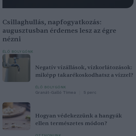
Csillaghullás, napfogyatkozás:
augusztusban érdemes lesz az égre
nézni
ÉLŐ BOLYGÓNK
Negatív vízállások, vízkorlátozások:
miképp takarékoskodhatsz a vízzel?
ÉLŐ BOLYGÓNK
Granát-Galló Tímea
5 perc
Hogyan védekezzünk a hangyák
ellen természetes módon?
OTTHONUNK