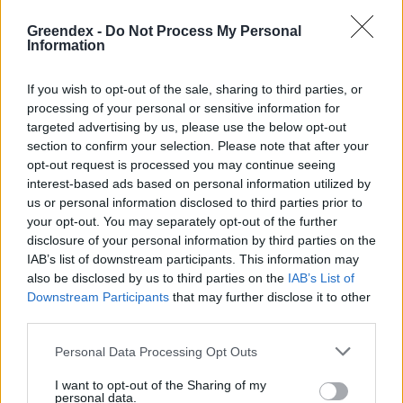
Greendex -
Do Not Process My Personal
Szöllősi Gáborral, a Gardenfutura ügyvezetőjével beszélgettünk.
Information
If you wish to opt-out of the sale, sharing to third parties, or
Történelmi aszály sújtja Nagy-
processing of your personal or sensitive information for
Britanniát is
targeted advertising by us, please use the below opt-out
section to confirm your selection. Please note that after your
SZEMLE
opt-out request is processed you may continue seeing
interest-based ads based on personal information utilized by
us or personal information disclosed to third parties prior to
Elképesztő felvétel mutatja meg,
your opt-out. You may separately opt-out of the further
mekkora a különbség az áradó és a
disclosure of your personal information by third parties on the
kiszáradó Duna között
IAB’s list of downstream participants. This information may
also be disclosed by us to third parties on the
IAB’s List of
ÉLŐ BOLYGÓNK
Downstream Participants
that may further disclose it to other
third parties.
Personal Data Processing Opt Outs
I want to opt-out of the Sharing of my
personal data.