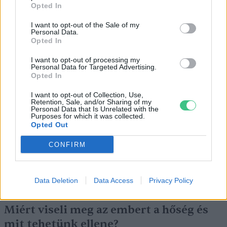
Opted In
I want to opt-out of the Sale of my
Personal Data.
Opted In
I want to opt-out of processing my
Personal Data for Targeted Advertising.
Opted In
Még Paks kiesését is áthidalhatná a
I want to opt-out of Collection, Use,
megfelelő energiatárolás
Retention, Sale, and/or Sharing of my
Personal Data that Is Unrelated with the
Purposes for which it was collected.
ENERGIA
Opted Out
Minden évszázadra jutott egy
CONFIRM
„szuperaszály”, az idei év mégis más
Data Deletion
Data Access
Privacy Policy
AGRÁRIUM
Miért viseli meg az embert a hőség és
mit tehetünk ellene?