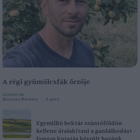
A régi gyümölcsfák őrzője
AGRÁRIUM
Börzsey Barbara
6 perc
Egymillió hektár szántóföldön
kellene átalakítani a gazdálkodást –
Fontos kutatás készült hazánk