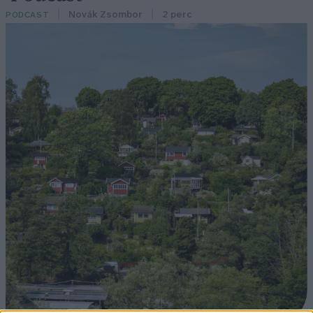
Novák Zsombor
2 perc
PODCAST