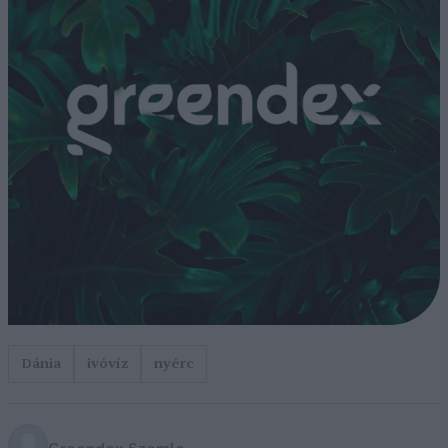
Dánia
ivóvíz
nyérc