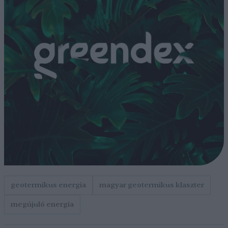
geotermikus energia
magyar geotermikus klaszter
megújuló energia