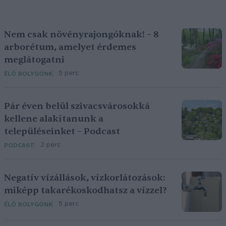
Nem csak növényrajongóknak! – 8
arborétum, amelyet érdemes
meglátogatni
5 perc
ÉLŐ BOLYGÓNK
Pár éven belül szivacsvárosokká
kellene alakítanunk a
településeinket – Podcast
2 perc
PODCAST
Negatív vízállások, vízkorlátozások:
miképp takarékoskodhatsz a vízzel?
5 perc
ÉLŐ BOLYGÓNK