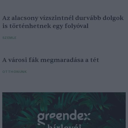
Az alacsony vízszintnél durvább dolgok
is történhetnek egy folyóval
SZEMLE
A városi fák megmaradása a tét
OTTHONUNK