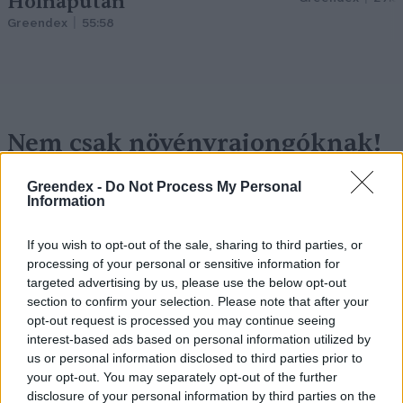
Holnapután
Greendex
55:58
Nem csak növényrajongóknak!
– 8 arborétum, amelyet
Greendex -
Do Not Process My Personal
érdemes meglátogatni
Information
Granát-Galló Tímea
5 perc
ÉLŐ BOLYGÓNK
If you wish to opt-out of the sale, sharing to third parties, or
processing of your personal or sensitive information for
targeted advertising by us, please use the below opt-out
section to confirm your selection. Please note that after your
opt-out request is processed you may continue seeing
interest-based ads based on personal information utilized by
us or personal information disclosed to third parties prior to
your opt-out. You may separately opt-out of the further
disclosure of your personal information by third parties on the