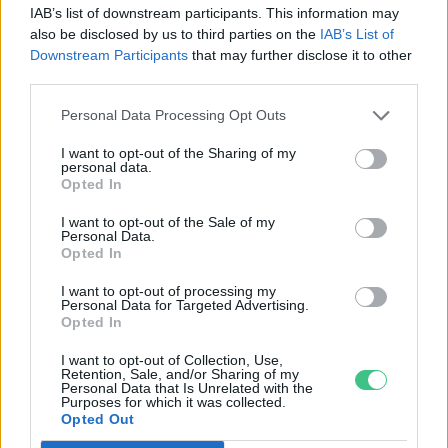
IAB’s list of downstream participants. This information may
also be disclosed by us to third parties on the
IAB’s List of
Downstream Participants
that may further disclose it to other
third parties.
Personal Data Processing Opt Outs
I want to opt-out of the Sharing of my
personal data.
Opted In
I want to opt-out of the Sale of my
Personal Data.
Opted In
Magyarország tele van gyönyörű növényekkel, így arborétumokkal
I want to opt-out of processing my
is. A jó idő beköszöntével érdemes minél többet felkeresni.
Personal Data for Targeted Advertising.
Opted In
I want to opt-out of Collection, Use,
Szedd magad őszibarack: itt vannak
Retention, Sale, and/or Sharing of my
Personal Data that Is Unrelated with the
a legjobb lelőhelyek!
Purposes for which it was collected.
Opted Out
SZEMLE