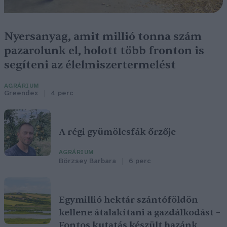
Nyersanyag, amit millió tonna szám
pazarolunk el, holott több fronton is
segíteni az élelmiszertermelést
AGRÁRIUM
Greendex
4 perc
A régi gyümölcsfák őrzője
AGRÁRIUM
Börzsey Barbara
6 perc
Egymillió hektár szántóföldön
kellene átalakítani a gazdálkodást –
Fontos kutatás készült hazánk