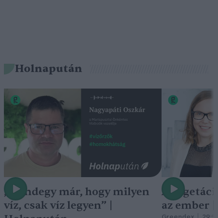
Holnapután
„Mindegy már, hogy milyen
A vegetáci
víz, csak víz legyen” |
az ember 
Greendex
29:5