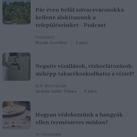
Pár éven belül szivacsvárosokká
kellene alakítanunk a
településeinket – Podcast
PODCAST
Novák Zsombor
2 perc
Negatív vízállások, vízkorlátozások:
miképp takarékoskodhatsz a vízzel?
ÉLŐ BOLYGÓNK
Granát-Galló Tímea
5 perc
Hogyan védekezzünk a hangyák
ellen természetes módon?
OTTHONUNK