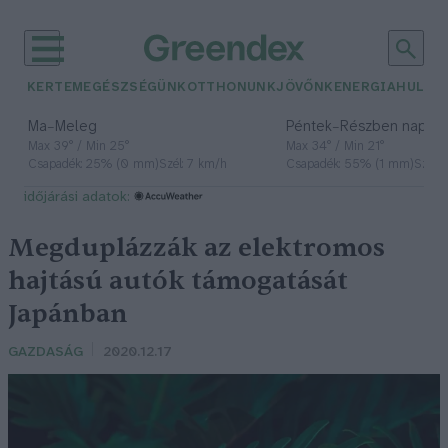
KERTEM
EGÉSZSÉGÜNK
OTTHONUNK
JÖVŐNK
ENERGIA
HULLA
–
–
Ma
Meleg
Péntek
Részben napos, 
Max 39° / Min 25°
Max 34° / Min 21°
Csapadék: 25% (0 mm)
Szél: 7 km/h
Csapadék: 55% (1 mm)
Szél: 
időjárási adatok:
Megduplázzák az elektromos
hajtású autók támogatását
Japánban
GAZDASÁG
2020.12.17