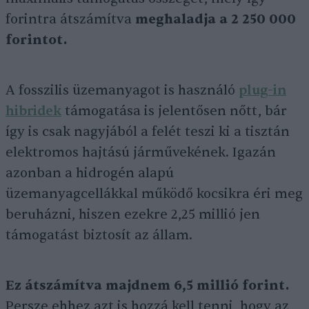
forintra átszámítva
meghaladja a 2 250 000
forintot.
A fosszilis üzemanyagot is használó
plug-in
hibridek
támogatása is jelentősen nőtt, bár
így is csak nagyjából a felét teszi ki a tisztán
elektromos hajtású járművekének. Igazán
azonban a hidrogén alapú
üzemanyagcellákkal működő kocsikra éri meg
beruházni, hiszen ezekre 2,25 millió jen
támogatást biztosít az állam.
Ez átszámítva majdnem 6,5 millió forint.
Persze ehhez azt is hozzá kell tenni, hogy az