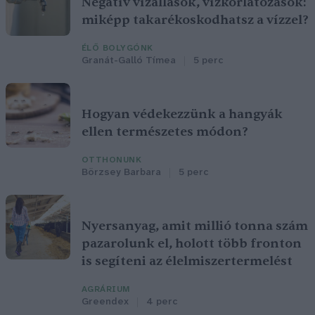
Negatív vízállások, vízkorlátozások:
miképp takarékoskodhatsz a vízzel?
ÉLŐ BOLYGÓNK
Granát-Galló Tímea
5 perc
Hogyan védekezzünk a hangyák
ellen természetes módon?
OTTHONUNK
Börzsey Barbara
5 perc
Nyersanyag, amit millió tonna szám
pazarolunk el, holott több fronton
is segíteni az élelmiszertermelést
AGRÁRIUM
Greendex
4 perc