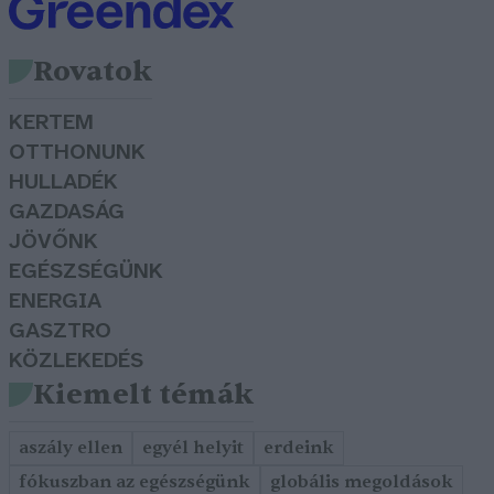
Rovatok
KERTEM
OTTHONUNK
HULLADÉK
GAZDASÁG
JÖVŐNK
EGÉSZSÉGÜNK
ENERGIA
GASZTRO
KÖZLEKEDÉS
Kiemelt témák
aszály ellen
egyél helyit
erdeink
fókuszban az egészségünk
globális megoldások