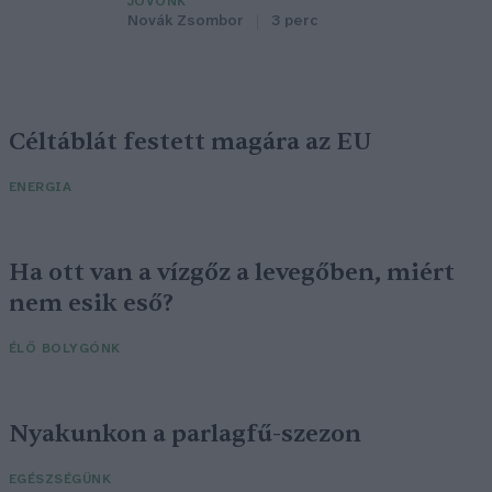
JÖVŐNK
Novák Zsombor
3 perc
Céltáblát festett magára az EU
ENERGIA
Ha ott van a vízgőz a levegőben, miért
nem esik eső?
ÉLŐ BOLYGÓNK
Nyakunkon a parlagfű-szezon
EGÉSZSÉGÜNK