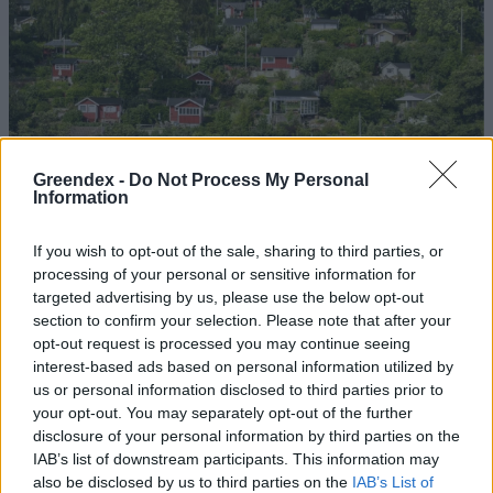
Greendex -
Do Not Process My Personal
Information
If you wish to opt-out of the sale, sharing to third parties, or
processing of your personal or sensitive information for
targeted advertising by us, please use the below opt-out
section to confirm your selection. Please note that after your
opt-out request is processed you may continue seeing
Szöllősi Gáborral, a Gardenfutura ügyvezetőjével beszélgettünk.
interest-based ads based on personal information utilized by
us or personal information disclosed to third parties prior to
your opt-out. You may separately opt-out of the further
Még Paks kiesését is áthidalhatná a
disclosure of your personal information by third parties on the
megfelelő energiatárolás
IAB’s list of downstream participants. This information may
also be disclosed by us to third parties on the
IAB’s List of