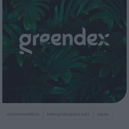
elektromobilitás
hidrogénhajtású autó
Japán