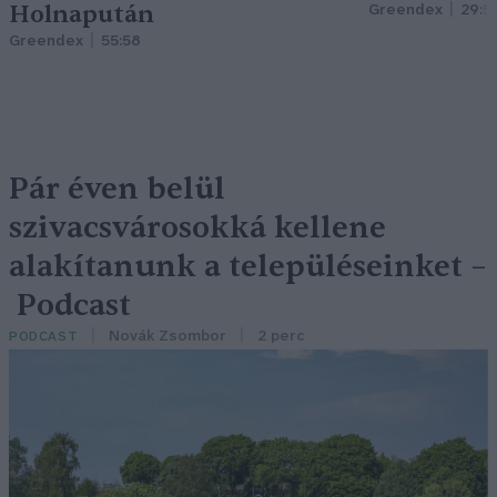
Holnapután
Greendex
29:5
Greendex
55:58
Pár éven belül
szivacsvárosokká kellene
alakítanunk a településeinket –
Podcast
Novák Zsombor
2 perc
PODCAST