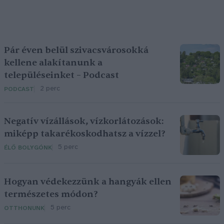
Pár éven belül szivacsvárosokká
kellene alakítanunk a
településeinket – Podcast
2 perc
PODCAST
Negatív vízállások, vízkorlátozások:
miképp takarékoskodhatsz a vízzel?
5 perc
ÉLŐ BOLYGÓNK
Hogyan védekezzünk a hangyák ellen
természetes módon?
5 perc
OTTHONUNK