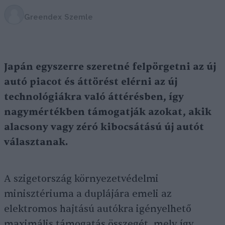
Greendex Szemle
Japán egyszerre szeretné felpörgetni az új
autó piacot és áttörést elérni az új
technológiákra való áttérésben, így
nagymértékben támogatják azokat, akik
alacsony vagy zéró kibocsátású új autót
választanak.
A szigetország környezetvédelmi
minisztériuma a duplájára emeli az
elektromos hajtású autókra igényelhető
maximális támogatás összegét, mely így