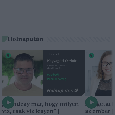
Holnapután
„Mindegy már, hogy milyen
A vegetáci
víz, csak víz legyen” |
az ember 