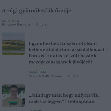
A régi gyümölcsfák őrzője
AGRÁRIUM
Börzsey Barbara
6 perc
Egymillió hektár szántóföldön
kellene átalakítani a gazdálkodást –
Fontos kutatás készült hazánk
mezőgazdaságának jövőjéről
AGRÁRIUM
Granát-Galló Tímea
6 perc
„Mindegy már, hogy milyen víz,
csak víz legyen” | Holnapután