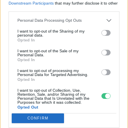
Downstream Participants
that may further disclose it to other
ENERGIA
third parties.
Minden évszázadra jutott egy
Personal Data Processing Opt Outs
„szuperaszály”, az idei év mégis más
I want to opt-out of the Sharing of my
personal data.
AGRÁRIUM
Opted In
I want to opt-out of the Sale of my
Personal Data.
Opted In
I want to opt-out of processing my
Personal Data for Targeted Advertising.
Opted In
I want to opt-out of Collection, Use,
Retention, Sale, and/or Sharing of my
Personal Data that Is Unrelated with the
Purposes for which it was collected.
Opted Out
CONFIRM
Miért viseli meg az embert a hőség és