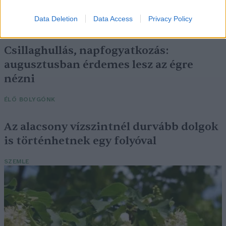
mit tehetünk ellene?
Data Deletion
Data Access
Privacy Policy
EGÉSZSÉGÜNK
Csillaghullás, napfogyatkozás:
augusztusban érdemes lesz az égre
nézni
ÉLŐ BOLYGÓNK
Az alacsony vízszintnél durvább dolgok
is történhetnek egy folyóval
SZEMLE