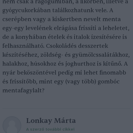
nem csak a rágógumiban, a likőrben, illetve a
gyógycukorkában találkozhatunk vele. A
cserépben vagy a kiskertben nevelt menta
egy-egy levelének elrágása frissíti a leheletet,
de a konyhában ételek és italok ízesítésére is
felhasználható. Csokoládés desszertek
készítéséhez, zöldség- és gyümölcssalátákhoz,
halakhoz, húsokhoz és joghurthoz is kitűnő. A
nyár beköszöntével pedig mi lehet finomabb
és frissítőbb, mint egy (vagy több) gombóc
mentafagylalt?
Lonkay Márta
A szerző további cikkei