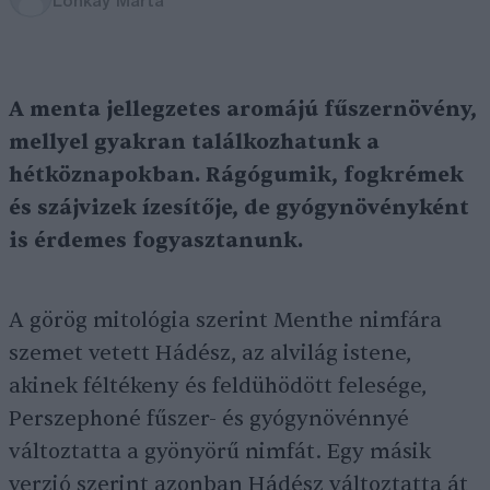
Lonkay Márta
A menta jellegzetes aromájú fűszernövény,
mellyel gyakran találkozhatunk a
hétköznapokban. Rágógumik, fogkrémek
és szájvizek ízesítője, de gyógynövényként
is érdemes fogyasztanunk.
A görög mitológia szerint Menthe nimfára
szemet vetett Hádész, az alvilág istene,
akinek féltékeny és feldühödött felesége,
Perszephoné fűszer- és gyógynövénnyé
változtatta a gyönyörű nimfát. Egy másik
verzió szerint azonban Hádész változtatta át