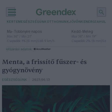
KERTEM
EGÉSZSÉGÜNK
OTTHONUNK
JÖVŐNK
ENERGIA
HULLA
–
–
Ma
Többnyire napos
Kedd
Meleg
Max 36° / Min 21°
Max 36° / Min 19°
Csapadék: 1% (0 mm)
Szél: 9 km/h
Csapadék: 2% (0 mm)
Szél: 
időjárási adatok:
Menta, a frissítő fűszer- és
gyógynövény
EGÉSZSÉGÜNK
2023.06.13