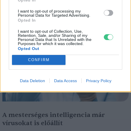
Tombol a hőség és az aszály, mégis
I want to opt-out of processing my
Personal Data for Targeted Advertising.
nő a klímaszkepticizmus
Opted In
ÉLŐ BOLYGÓNK
I want to opt-out of Collection, Use,
Retention, Sale, and/or Sharing of my
Personal Data that Is Unrelated with the
Purposes for which it was collected.
Opted Out
CONFIRM
Data Deletion
Data Access
Privacy Policy
A mesterséges intelligencia már
vírusokat is előállít