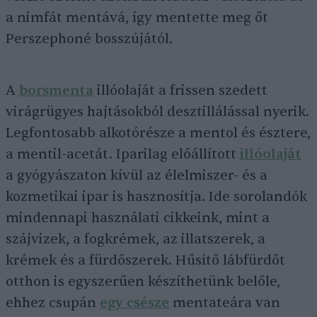
a nimfát mentává, így mentette meg őt
Perszephoné bosszújától.
A
borsmenta
illóolaját a frissen szedett
virágrügyes hajtásokból desztillálással nyerik.
Legfontosabb alkotórésze a mentol és észtere,
a mentil-acetát. Iparilag előállított
illóolaját
a gyógyászaton kívül az élelmiszer- és a
kozmetikai ipar is hasznosítja. Ide sorolandók
mindennapi használati cikkeink, mint a
szájvizek, a fogkrémek, az illatszerek, a
krémek és a fürdőszerek. Hűsítő lábfürdőt
otthon is egyszerűen készíthetünk belőle,
ehhez csupán
egy csésze
mentateára van