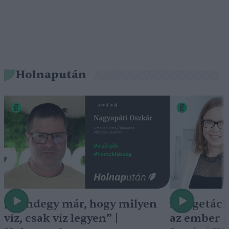
Holnapután
„Mindegy már, hogy milyen
A vegetáci
víz, csak víz legyen” |
az ember 