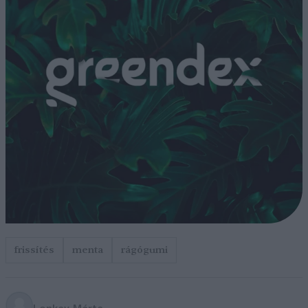
frissítés
menta
rágógumi