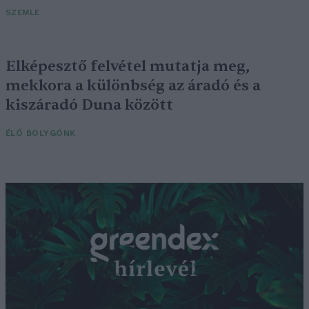
SZEMLE
Elképesztő felvétel mutatja meg,
mekkora a különbség az áradó és a
kiszáradó Duna között
ÉLŐ BOLYGÓNK