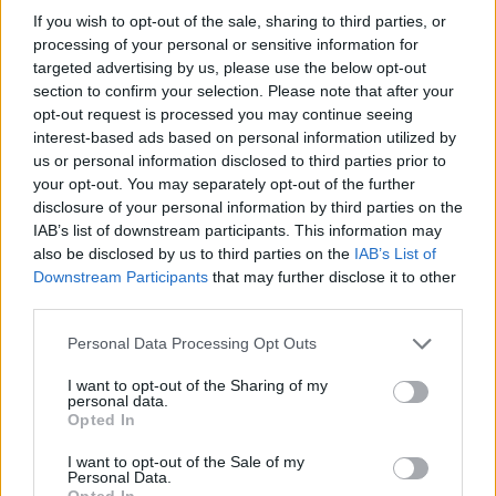
If you wish to opt-out of the sale, sharing to third parties, or
processing of your personal or sensitive information for
targeted advertising by us, please use the below opt-out
section to confirm your selection. Please note that after your
opt-out request is processed you may continue seeing
interest-based ads based on personal information utilized by
us or personal information disclosed to third parties prior to
your opt-out. You may separately opt-out of the further
disclosure of your personal information by third parties on the
IAB’s list of downstream participants. This information may
also be disclosed by us to third parties on the
IAB’s List of
Rekord alacsony a Velencei-tó vízszintje. Alkalmazkodási válság
Downstream Participants
that may further disclose it to other
third parties.
vagy ökológiai katasztrófa? Dr. Boromisza Zsomborral jártuk körbe
a tó múltját, jelenét, jövőjét.
Personal Data Processing Opt Outs
I want to opt-out of the Sharing of my
Mit tehetünk a hazai erdőtüzek
personal data.
Opted In
ellen?
I want to opt-out of the Sale of my
ÉLŐ BOLYGÓNK
Personal Data.
Opted In