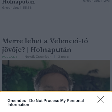
Holnapután
Greendex
29:5
Greendex
55:58
Merre lehet a Velencei-tó
jövője? | Holnapután
Novák Zsombor
3 perc
PODCAST
Greendex -
Do Not Process My Personal
Information