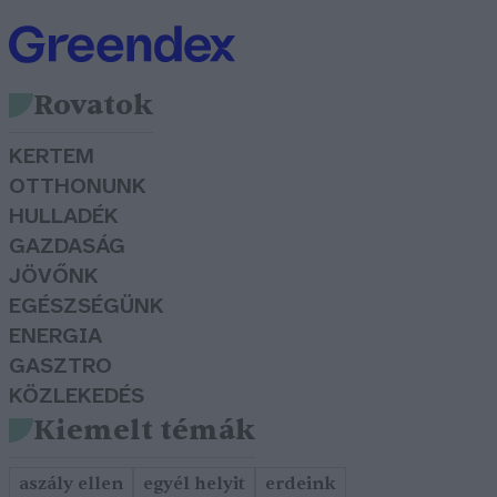
Rovatok
KERTEM
OTTHONUNK
HULLADÉK
GAZDASÁG
JÖVŐNK
EGÉSZSÉGÜNK
ENERGIA
GASZTRO
KÖZLEKEDÉS
Kiemelt témák
aszály ellen
egyél helyit
erdeink