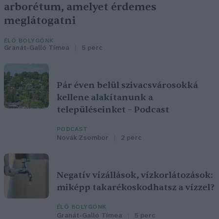
arborétum, amelyet érdemes
meglátogatni
ÉLŐ BOLYGÓNK
Granát-Galló Tímea
5 perc
Pár éven belül szivacsvárosokká
kellene alakítanunk a
településeinket – Podcast
PODCAST
Novák Zsombor
2 perc
Negatív vízállások, vízkorlátozások:
miképp takarékoskodhatsz a vízzel?
ÉLŐ BOLYGÓNK
Granát-Galló Tímea
5 perc