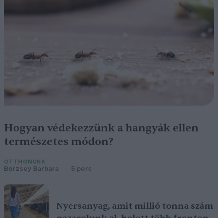
Hogyan védekezzünk a hangyák ellen
természetes módon?
OTTHONUNK
Börzsey Barbara
5 perc
Nyersanyag, amit millió tonna szám