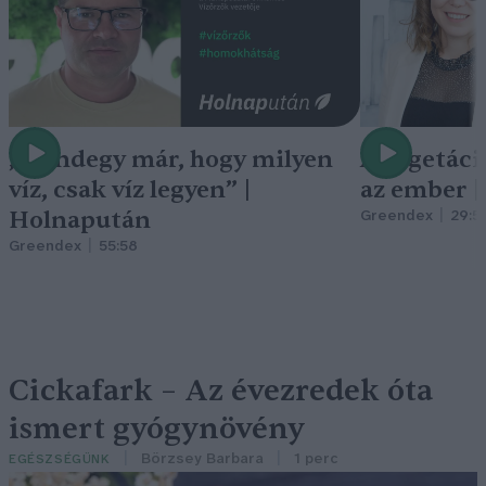
„Mindegy már, hogy milyen
A vegetáci
víz, csak víz legyen” |
az ember 
Holnapután
Greendex
29:5
Greendex
55:58
Cickafark – Az évezredek óta
ismert gyógynövény
Börzsey Barbara
1 perc
EGÉSZSÉGÜNK