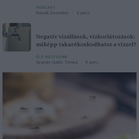
PODCAST
Novák Zsombor
2 perc
Negatív vízállások, vízkorlátozások:
miképp takarékoskodhatsz a vízzel?
ÉLŐ BOLYGÓNK
Granát-Galló Tímea
5 perc