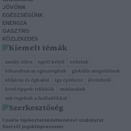
JÖVŐNK
EGÉSZSÉGÜNK
ENERGIA
GASZTRO
KÖZLEKEDÉS
Kiemelt témák
aszály ellen
egyél helyit
erdeink
fókuszban az egészségünk
globális megoldások
időjárás és éghajlat
így építkezz
jövőnkről
kerti tippek-trükkök
madaraink
mit tegyünk a hulladékkal
Szerkesztőség
Cookie tájékoztató
Adatkezelési szabályzat
Szerzői jogok
Impresszum