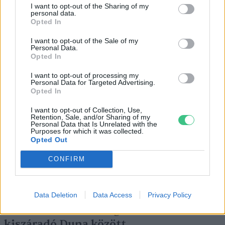
I want to opt-out of the Sharing of my
personal data.
Opted In
I want to opt-out of the Sale of my
Personal Data.
Opted In
Négy éven belül valósággá válhatnak az
I want to opt-out of processing my
Personal Data for Targeted Advertising.
elektromos repülőjáratok Európában
Opted In
KÖZLEKEDÉS
I want to opt-out of Collection, Use,
Retention, Sale, and/or Sharing of my
Personal Data that Is Unrelated with the
Purposes for which it was collected.
Történelmi aszály sújtja Nagy-
Opted Out
Britanniát is
CONFIRM
SZEMLE
Elképesztő felvétel mutatja meg,
Data Deletion
Data Access
Privacy Policy
mekkora a különbség az áradó és a
kiszáradó Duna között