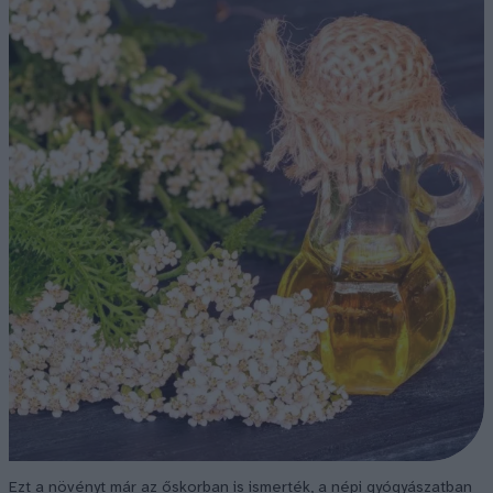
Ezt a növényt már az őskorban is ismerték, a népi gyógyászatban