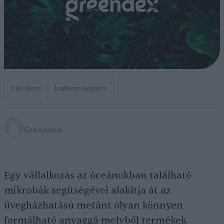
Covalent
karbon negatív
Greendex
Egy vállalkozás az óceánokban található
mikrobák segítségével alakítja át az
üvegházhatású metánt olyan könnyen
formálható anyaggá melyből termékek