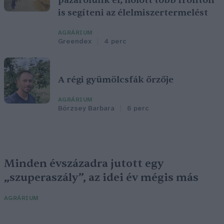
pazarolunk el, holott több fronton
is segíteni az élelmiszertermelést
AGRÁRIUM
Greendex
4 perc
A régi gyümölcsfák őrzője
AGRÁRIUM
Börzsey Barbara
6 perc
Minden évszázadra jutott egy
„szuperaszály”, az idei év mégis más
AGRÁRIUM