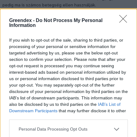
pedig ma is számos betegség ellen használják.
Greendex -
Do Not Process My Personal
Information
Születésnapi programokkal várja a
hétvégén a közönséget a 160 éves
If you wish to opt-out of the sale, sharing to third parties, or
Fővárosi Állatkert
processing of your personal or sensitive information for
targeted advertising by us, please use the below opt-out
ÉLŐ BOLYGÓNK
section to confirm your selection. Please note that after your
opt-out request is processed you may continue seeing
Szedd magad őszibarack: itt vannak
interest-based ads based on personal information utilized by
a legjobb lelőhelyek!
us or personal information disclosed to third parties prior to
your opt-out. You may separately opt-out of the further
SZEMLE
disclosure of your personal information by third parties on the
IAB’s list of downstream participants. This information may
also be disclosed by us to third parties on the
IAB’s List of
Downstream Participants
that may further disclose it to other
third parties.
Personal Data Processing Opt Outs