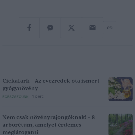
Cickafark – Az évezredek óta ismert
gyógynövény
1 perc
EGÉSZSÉGÜNK
Nem csak növényrajongóknak! – 8
arborétum, amelyet érdemes
meglátogatni