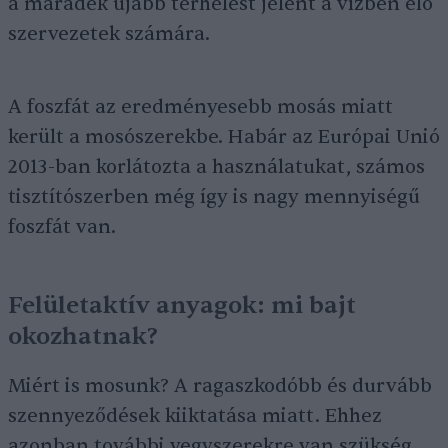
a maradék újabb terhelést jelent a vízben élő
szervezetek számára.
A foszfát az eredményesebb mosás miatt
került a mosószerekbe. Habár az Európai Unió
2013-ban korlátozta a használatukat, számos
tisztítószerben még így is nagy mennyiségű
foszfát van.
Felületaktív anyagok: mi bajt
okozhatnak?
Miért is mosunk? A ragaszkodóbb és durvább
szennyeződések kiiktatása miatt. Ehhez
azonban további vegyszerekre van szükség,