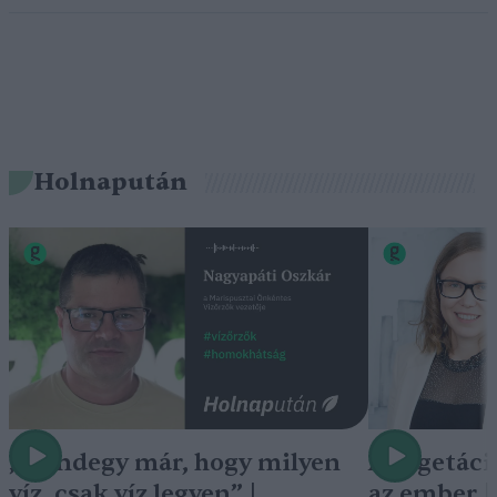
Holnapután
„Mindegy már, hogy milyen
A vegetáci
víz, csak víz legyen” |
az ember 