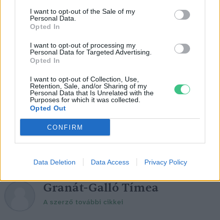
I want to opt-out of the Sale of my
de ha teheted, válaszd a korszerűbb
Personal Data.
terméket, hiszen a gyártókat is szabályok
Opted In
kötik.
I want to opt-out of processing my
Personal Data for Targeted Advertising.
Opted In
Jogosan merül fel a kérdés: ha a mosás
I want to opt-out of Collection, Use,
Retention, Sale, and/or Sharing of my
ennyire környezetszennyező, mégis mivel
Personal Data that Is Unrelated with the
Purposes for which it was collected.
varázsolhatjuk tisztává a ruháinkat?
Opted Out
Következő cikkünkben erre keressük a
CONFIRM
választ!
Data Deletion
Data Access
Privacy Policy
Granát-Galló Tímea
A szerző további cikkei