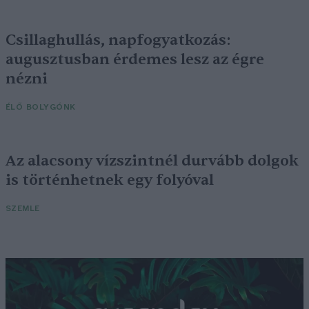
Csillaghullás, napfogyatkozás:
augusztusban érdemes lesz az égre
nézni
ÉLŐ BOLYGÓNK
Az alacsony vízszintnél durvább dolgok
is történhetnek egy folyóval
SZEMLE