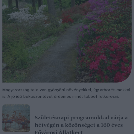
Magyarország tele van gyönyörű növényekkel, így arborétumokkal
is. A jó idő beköszöntével érdemes minél többet felkeresni.
Születésnapi programokkal várja a
hétvégén a közönséget a 160 éves
Fővárosi Állatkert