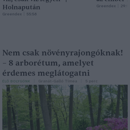
Holnapután
Greendex
29:5
Greendex
55:58
Nem csak növényrajongóknak!
– 8 arborétum, amelyet
érdemes meglátogatni
Granát-Galló Tímea
5 perc
ÉLŐ BOLYGÓNK