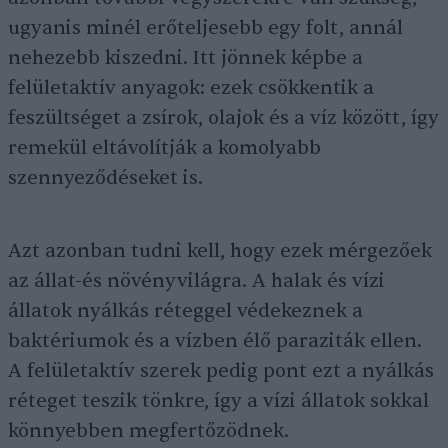
ugyanis minél erőteljesebb egy folt, annál
nehezebb kiszedni. Itt jönnek képbe a
felületaktív anyagok: ezek csökkentik a
feszültséget a zsírok, olajok és a víz között, így
remekül eltávolítják a komolyabb
szennyeződéseket is.
Azt azonban tudni kell, hogy ezek mérgezőek
az állat-és növényvilágra. A halak és vízi
állatok nyálkás réteggel védekeznek a
baktériumok és a vízben élő paraziták ellen.
A felületaktív szerek pedig pont ezt a nyálkás
réteget teszik tönkre, így a vízi állatok sokkal
könnyebben megfertőzödnek.