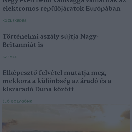
Négy éven belül valósággá válhatnak az
elektromos repülőjáratok Európában
KÖZLEKEDÉS
Történelmi aszály sújtja Nagy-
Britanniát is
SZEMLE
Elképesztő felvétel mutatja meg,
mekkora a különbség az áradó és a
kiszáradó Duna között
ÉLŐ BOLYGÓNK