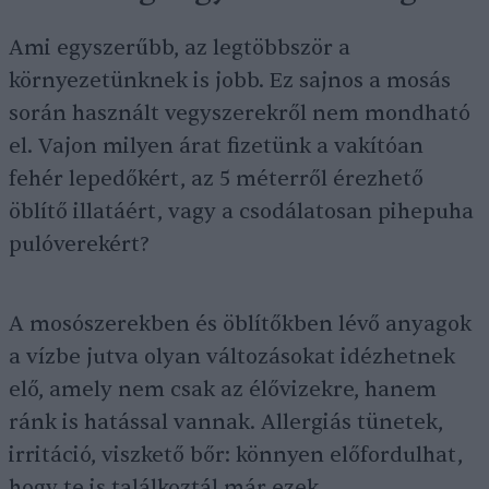
Ami egyszerűbb, az legtöbbször a
környezetünknek is jobb. Ez sajnos a mosás
során használt vegyszerekről nem mondható
el. Vajon milyen árat fizetünk a vakítóan
fehér lepedőkért, az 5 méterről érezhető
öblítő illatáért, vagy a csodálatosan pihepuha
pulóverekért?
A mosószerekben és öblítőkben lévő anyagok
a vízbe jutva olyan változásokat idézhetnek
elő, amely nem csak az élővizekre, hanem
ránk is hatással vannak. Allergiás tünetek,
irritáció, viszkető bőr: könnyen előfordulhat,
hogy te is találkoztál már ezek