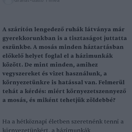
Granát-Galló Tímea
A szárítón lengedező ruhák látványa már
gyerekkorunkban is a tisztaságot juttatta
eszünkbe. A mosás minden háztartásban
előkelő helyet foglal el a házimunkák
között. De mint minden, amihez
vegyszereket és vizet használunk, a
környezetünkre is hatással van. Felmerül
tehát a kérdés: miért környezetszennyező
a mosás, és miként tehetjük zöldebbé?
Ha a hétköznapi életben szeretnénk tenni a
környezetünkért, a házimunkák