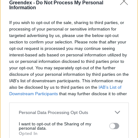
mosógépet választunk, az kevesebbet is
Greendex -
Do Not Process My Personal
Information
fogyaszt majd. De ezen a téren sem árt résen
lenni: már olyan sok + jelzést használtak a
If you wish to opt-out of the sale, sharing to third parties, or
gyártók, hogy a
jelzéseket
leszabályozták, és
processing of your personal or sensitive information for
targeted advertising by us, please use the below opt-out
átalakították.
section to confirm your selection. Please note that after your
opt-out request is processed you may continue seeing
interest-based ads based on personal information utilized by
Hasonló a helyzet a vízfogyasztással is: a
us or personal information disclosed to third parties prior to
korszerűbb gépek sokszor kevesebbet
your opt-out. You may separately opt-out of the further
disclosure of your personal information by third parties on the
fogyasztanak (akár meg is felezhetjük a
IAB’s list of downstream participants. This information may
vízfogyasztást). Míg egy régi mosógép akár
also be disclosed by us to third parties on the
IAB’s List of
Downstream Participants
that may further disclose it to other
100 liter fölötti vízfogyasztást is magáénak
third parties.
tudhat, addig egy modern gép ezt megteszi
Personal Data Processing Opt Outs
50 liter körüli mennyiségből.
I want to opt-out of the Sharing of my
personal data.
Opted In
Tehát vásárlás során ne dőlj be mindennek,