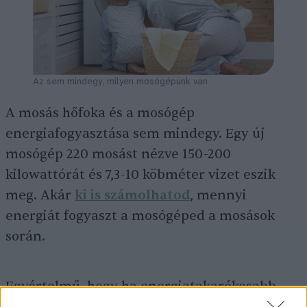
Az sem mindegy, milyen mosógépünk van
A mosás hőfoka és a mosógép
energiafogyasztása sem mindegy. Egy új
mosógép 220 mosást nézve 150-200
kilowattórát és 7,3-10 köbméter vizet eszik
meg. Akár
ki is számolhatod
, mennyi
energiát fogyaszt a mosógéped a mosások
során.
Egyértelmű, hogy ha energiatakarékosabb