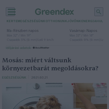
KERTEM
EGÉSZSÉGÜNK
OTTHONUNK
JÖVŐNK
ENERGIA
HULLA
–
–
Ma
Részben napos
Vasárnap
Napos
Max 32° / Min 19°
Max 33° / Min 18°
Csapadék: 5% (0 mm)
Szél: 9 km/h
Csapadék: 0% (0 mm)
Szél: 
időjárási adatok:
Mosás: miért váltsunk
környezetbarát megoldásokra?
EGÉSZSÉGÜNK
2021.03.21