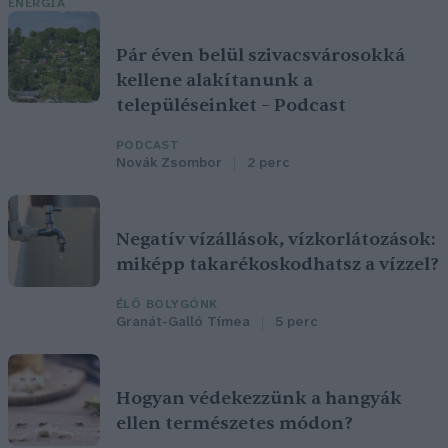
ENERGIA
Pár éven belül szivacsvárosokká
kellene alakítanunk a
településeinket – Podcast
PODCAST
Novák Zsombor
2 perc
Negatív vízállások, vízkorlátozások:
miképp takarékoskodhatsz a vízzel?
ÉLŐ BOLYGÓNK
Granát-Galló Tímea
5 perc
Hogyan védekezzünk a hangyák
ellen természetes módon?