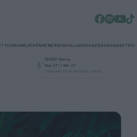
OTTHONUNK
JÖVŐNK
ENERGIA
HULLADÉK
GAZDASÁG
GASZTRO
Hétfő
–
Meleg
Max 37° / Min 21°
Csapadék: 1% (0 mm)
Szél: 7 km/h