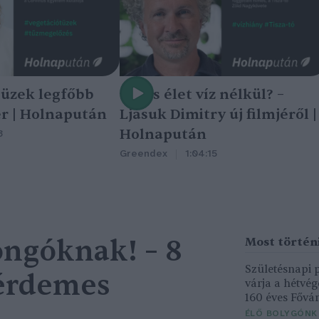
tüzek legfőbb
Nincs élet víz nélkül? –
r | Holnapután
Ljasuk Dimitry új filmjéről |
Holnapután
3
Greendex
1:04:15
ngóknak! – 8
Születésnapi
 érdemes
várja a hétvé
160 éves Fővár
ÉLŐ BOLYGÓNK