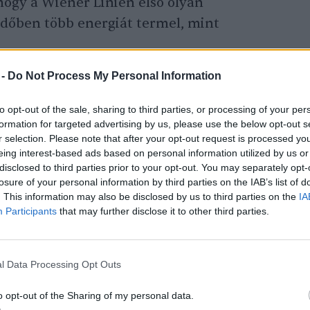
ogy a Wiener Linien első olyan
időben több energiát termel, mint
 -
Do Not Process My Personal Information
n is megállapodott, hogy a
to opt-out of the sale, sharing to third parties, or processing of your per
formation for targeted advertising by us, please use the below opt-out s
etfelújításnál és -építésnél
r selection. Please note that after your opt-out request is processed y
eing interest-based ads based on personal information utilized by us or
y lehet-e rájuk napelemeket
disclosed to third parties prior to your opt-out. You may separately opt-
losure of your personal information by third parties on the IAB’s list of
. This information may also be disclosed by us to third parties on the
IA
Participants
that may further disclose it to other third parties.
0 napelemes rendszert működtet, amelyek
gawatt, így több mint 34 ezer háztartást
l Data Processing Opt Outs
-ra 600 megawattra szeretnék növelni,
ámára biztosíthat majd
fenntartható
o opt-out of the Sharing of my personal data.