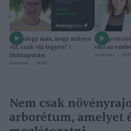
„Mindegy már, hogy milyen
A vegetáció
víz, csak víz legyen” |
oka az embe
Holnapután
Greendex
29:5
Greendex
55:58
Nem csak növényrajo
arborétum, amelyet