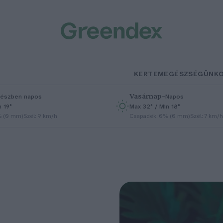
KERTEM
EGÉSZSÉGÜNK
Vasárnap
–
észben napos
Napos
n 19°
Max 32° / Min 18°
% (0 mm)
Szél: 9 km/h
Csapadék: 0% (0 mm)
Szél: 7 km/h