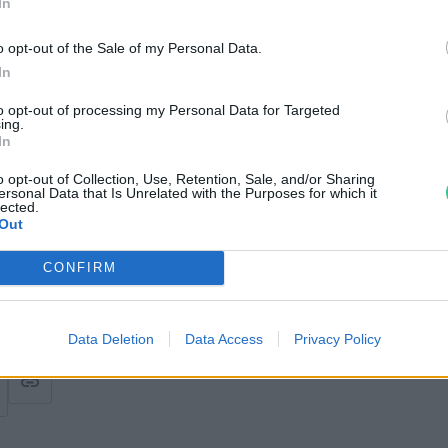
In
o opt-out of the Sale of my Personal Data.
gy 2040-re klímasemleges legyen, amit
In
pelem-offenzívával szeretne elérni. A cél,
to opt-out of processing my Personal Data for Targeted
ing.
perőművet telepítsenek Bécsben, mint
In
vben összesen: ez 2030-ig évente száz
o opt-out of Collection, Use, Retention, Sale, and/or Sharing
t.
ersonal Data that Is Unrelated with the Purposes for which it
lected.
Out
 teteje látható, ahova hamarosan napelemeket telepítenek.
CONFIRM
Data Deletion
Data Access
Privacy Policy