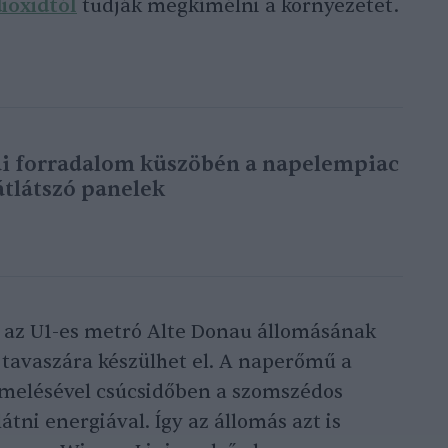
ioxidtól
tudják megkímélni a környezetet.
i forradalom küszöbén a napelempiac
átlátszó panelek
 az U1-es metró Alte Donau állomásának
év tavaszára készülhet el. A naperőmű a
rmelésével csúcsidőben a szomszédos
átni energiával. Így az állomás azt is