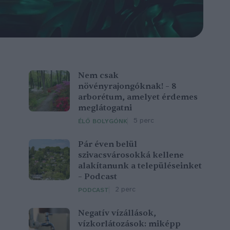
Nem csak
növényrajongóknak! – 8
arborétum, amelyet érdemes
meglátogatni
5 perc
ÉLŐ BOLYGÓNK
Pár éven belül
szivacsvárosokká kellene
alakítanunk a településeinket
– Podcast
2 perc
PODCAST
Negatív vízállások,
vízkorlátozások: miképp