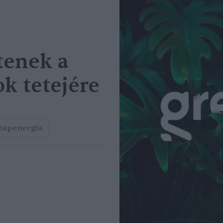
tenek a
k tetejére
napenergia