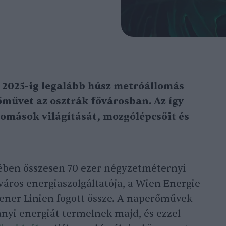
2025-ig legalább húsz metróállomás
őművet az osztrák fővárosban. Az így
omások világítását, mozgólépcsőit és
ében összesen 70 ezer négyzetméternyi
 város energiaszolgáltatója, a Wien Energie
Wiener Linien fogott össze. A naperőművek
nyi energiát termelnek majd, és ezzel