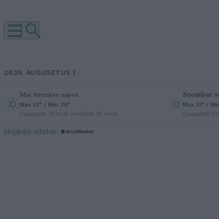
2026. AUGUSZTUS 7.
Ma
–
Szombat
–
Részben napos
R
Max 33° / Min 20°
Max 31° / Mi
Csapadék: 25% (0 mm)
Szél: 19 km/h
Csapadék: 5
időjárási adatok: