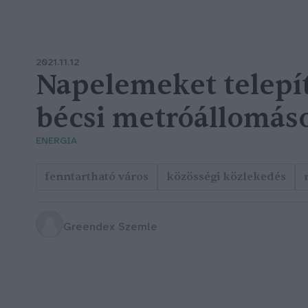
2021.11.12
Napelemeket telepí
bécsi metróállomáso
ENERGIA
fenntartható város
közösségi közlekedés
Greendex Szemle