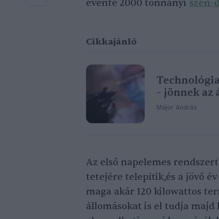
évente 2000 tonnányi
szén-d
Cikkajánló
Technológia
– jönnek az 
Major András
Az első napelemes rendszert
tetejére telepítik,és a jövő 
maga akár 120 kilowattos te
állomásokat is el tudja majd l