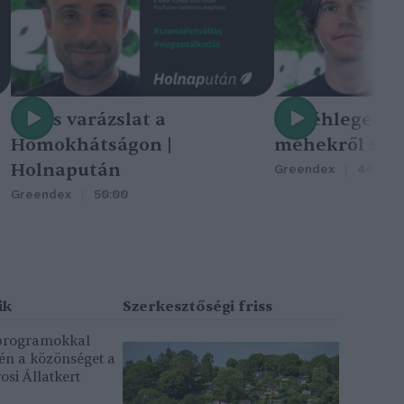
Nincs varázslat a
A méhlegelő 
Homokhátságon |
méhekről szól
Holnapután
Greendex
46:47
Greendex
50:00
 programokkal
gén a közönséget a
osi Állatkert