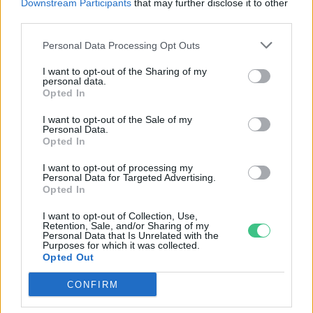
Downstream Participants
that may further disclose it to other
Greendex
55:58
third parties.
Personal Data Processing Opt Outs
I want to opt-out of the Sharing of my
personal data.
Opted In
Pár éven belül
I want to opt-out of the Sale of my
szivacsvárosokká kellene
Personal Data.
Opted In
alakítanunk a településeinket –
I want to opt-out of processing my
Podcast
Personal Data for Targeted Advertising.
Opted In
Novák Zsombor
2 perc
PODCAST
I want to opt-out of Collection, Use,
Retention, Sale, and/or Sharing of my
Personal Data that Is Unrelated with the
Purposes for which it was collected.
Opted Out
CONFIRM