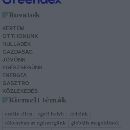
Rovatok
KERTEM
OTTHONUNK
HULLADÉK
GAZDASÁG
JÖVŐNK
EGÉSZSÉGÜNK
ENERGIA
GASZTRO
KÖZLEKEDÉS
Kiemelt témák
aszály ellen
egyél helyit
erdeink
fókuszban az egészségünk
globális megoldások