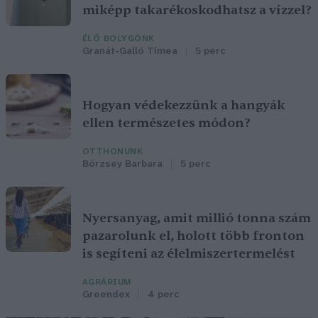
miképp takarékoskodhatsz a vízzel?
ÉLŐ BOLYGÓNK
Granát-Galló Tímea
5 perc
Hogyan védekezzünk a hangyák
ellen természetes módon?
OTTHONUNK
Börzsey Barbara
5 perc
Nyersanyag, amit millió tonna szám
pazarolunk el, holott több fronton
is segíteni az élelmiszertermelést
AGRÁRIUM
Greendex
4 perc