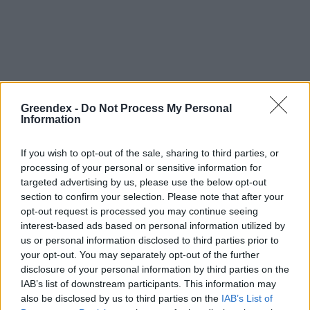
Holnapután
Greendex -
Do Not Process My Personal
Information
If you wish to opt-out of the sale, sharing to third parties, or
processing of your personal or sensitive information for
targeted advertising by us, please use the below opt-out
section to confirm your selection. Please note that after your
opt-out request is processed you may continue seeing
interest-based ads based on personal information utilized by
us or personal information disclosed to third parties prior to
your opt-out. You may separately opt-out of the further
„Mindegy már, hogy milyen
A vegetáci
disclosure of your personal information by third parties on the
IAB’s list of downstream participants. This information may
víz, csak víz legyen” |
az ember 
also be disclosed by us to third parties on the
IAB’s List of
Holnapután
Greendex
29:5