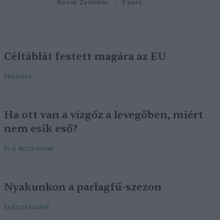
Novák Zsombor
3 perc
Céltáblát festett magára az EU
ENERGIA
Ha ott van a vízgőz a levegőben, miért
nem esik eső?
ÉLŐ BOLYGÓNK
Nyakunkon a parlagfű-szezon
EGÉSZSÉGÜNK