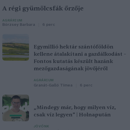
A régi gyümölcsfák őrzője
AGRÁRIUM
Börzsey Barbara
6 perc
Egymillió hektár szántóföldön
kellene átalakítani a gazdálkodást –
Fontos kutatás készült hazánk
mezőgazdaságának jövőjéről
AGRÁRIUM
Granát-Galló Tímea
6 perc
„Mindegy már, hogy milyen víz,
csak víz legyen” | Holnapután
JÖVŐNK