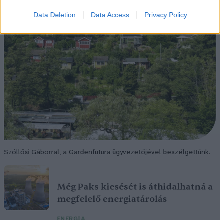
Data Deletion
Data Access
Privacy Policy
Szöllősi Gáborral, a Gardenfutura ügyvezetőjével beszélgettünk.
Még Paks kiesését is áthidalhatná a
megfelelő energiatárolás
ENERGIA