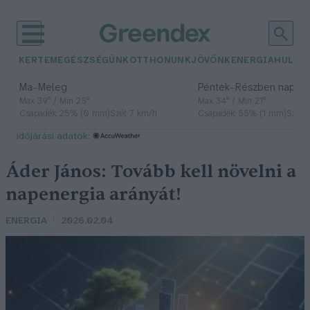
KERTEM
EGÉSZSÉGÜNK
OTTHONUNK
JÖVŐNK
ENERGIA
HULLA
–
–
Ma
Meleg
Péntek
Részben napos, 
Max 39° / Min 25°
Max 34° / Min 21°
Csapadék: 25% (0 mm)
Szél: 7 km/h
Csapadék: 55% (1 mm)
Szél: 
időjárási adatok:
Áder János: Tovább kell növelni a
napenergia arányát!
ENERGIA
2026.02.04