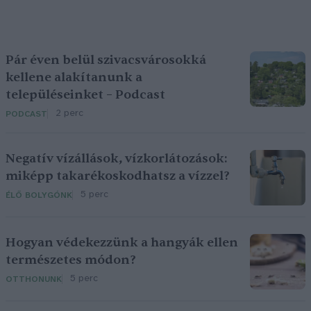
Pár éven belül szivacsvárosokká
kellene alakítanunk a
településeinket – Podcast
2 perc
PODCAST
Negatív vízállások, vízkorlátozások:
miképp takarékoskodhatsz a vízzel?
5 perc
ÉLŐ BOLYGÓNK
Hogyan védekezzünk a hangyák ellen
természetes módon?
5 perc
OTTHONUNK