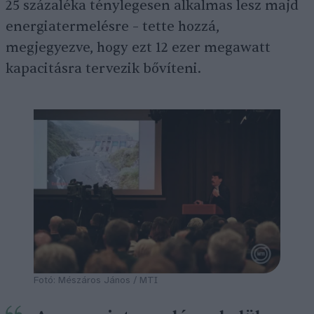
25 százaléka ténylegesen alkalmas lesz majd
energiatermelésre – tette hozzá,
megjegyezve, hogy ezt 12 ezer megawatt
kapacitásra tervezik bővíteni.
Fotó: Mészáros János / MTI