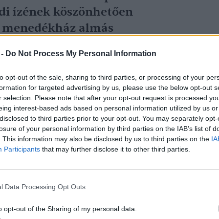
edi ízének köszönhetően
ak menedékház almás
 -
Do Not Process My Personal Information
to opt-out of the sale, sharing to third parties, or processing of your per
formation for targeted advertising by us, please use the below opt-out s
r selection. Please note that after your opt-out request is processed y
pitőr esetleg pitológus?) szerint az
eing interest-based ads based on personal information utilized by us or
disclosed to third parties prior to your opt-out. You may separately opt-
útvonala is van, de mint írja az ő
losure of your personal information by third parties on the IAB’s list of
ezebb létezik, ha a Zerge-hegyen (Kozi
. This information may also be disclosed by us to third parties on the
IA
Participants
that may further disclose it to other third parties.
 ember. A túra útvonala és a teljes leírás
oldalán
.
l Data Processing Opt Outs
o opt-out of the Sharing of my personal data.