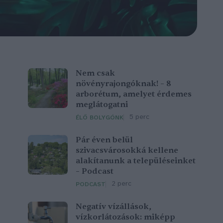
Nem csak
növényrajongóknak! – 8
arborétum, amelyet érdemes
meglátogatni
5 perc
ÉLŐ BOLYGÓNK
Pár éven belül
szivacsvárosokká kellene
alakítanunk a településeinket
– Podcast
2 perc
PODCAST
Negatív vízállások,
vízkorlátozások: miképp