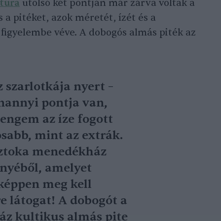
túra
utolsó két pontján már zárva voltak a
 a pitéket, azok méretét, ízét és a
t figyelembe véve. A dobogós almás piték az
szarlotkája nyert –
nannyi pontja van,
engem az íze fogott
osabb, mint az extrák.
oztoka menedékház
nyéből, amelyet
nképpen meg kell
re látogat! A dobogót a
z kultikus almás pite