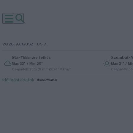
2026. AUGUSZTUS 7.
Ma
–
Szombat
–
Többnyire felhős
R
Max 33° / Min 20°
Max 31° / Mi
Csapadék: 25% (0 mm)
Szél: 19 km/h
Csapadék: 5
időjárási adatok: