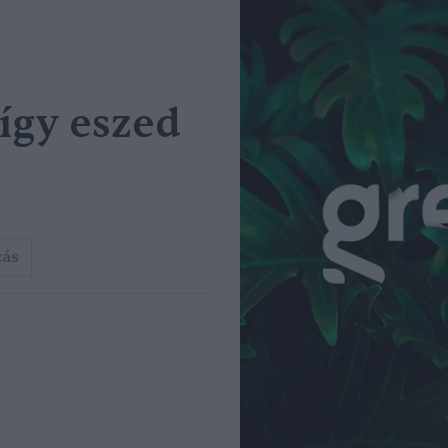
 így eszed
zás