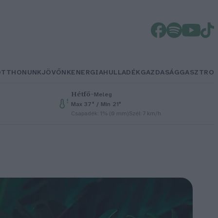
OTTHONUNK
JÖVŐNK
ENERGIA
HULLADÉK
GAZDASÁG
GASZTRO
Hétfő
–
Meleg
Max 37° / Min 21°
Csapadék: 1% (0 mm)
Szél: 7 km/h