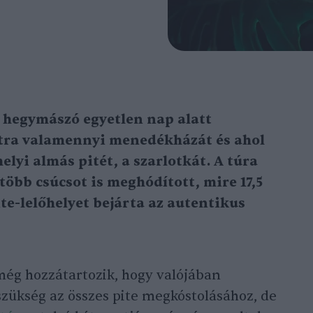
 hegymászó egyetlen nap alatt
tra valamennyi menedékházát és ahol
elyi almás pitét, a szarlotkát. A túra
 több csúcsot is meghódított, mire 17,5
te-lelőhelyet bejárta az autentikus
még hozzátartozik, hogy valójában
zükség az összes pite megkóstolásához, de