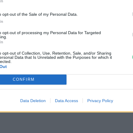
In
 marad: vajon Magyarországon
 autentikus étele, amire túrát
o opt-out of the Sale of my Personal Data.
In
to opt-out of processing my Personal Data for Targeted
ing.
In
o opt-out of Collection, Use, Retention, Sale, and/or Sharing
ersonal Data that Is Unrelated with the Purposes for which it
lected.
Out
CONFIRM
Data Deletion
Data Access
Privacy Policy
le