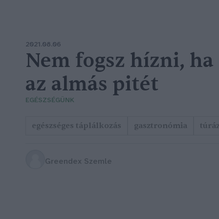
2021.08.06
Nem fogsz hízni, ha
az almás pitét
EGÉSZSÉGÜNK
egészséges táplálkozás
gasztronómia
túrá
Greendex Szemle