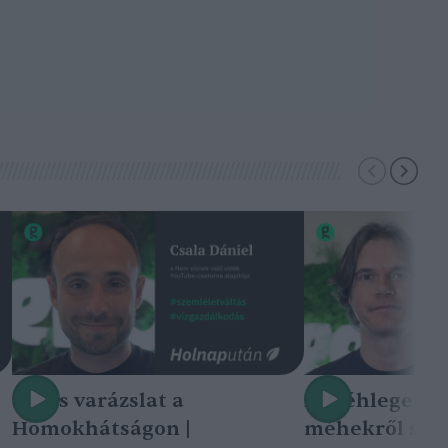
Nincs varázslat a
A méhlegelő 
Homokhátságon |
méhekről szól