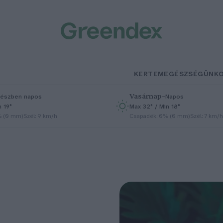
KERTEM
EGÉSZSÉGÜNK
Vasárnap
–
észben napos
Napos
n 19°
Max 32° / Min 18°
% (0 mm)
Szél: 9 km/h
Csapadék: 0% (0 mm)
Szél: 7 km/h