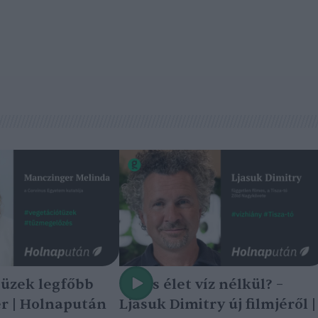
tüzek legfőbb
Nincs élet víz nélkül? –
r | Holnapután
Ljasuk Dimitry új filmjéről |