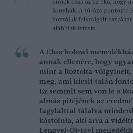
ennek csak az az oka, hogy a
konyhák. A túrázó pontozta is
hozzájuk felszolgált extráka
alábbiak lettek:
A Chochołowi menedékház 
annak ellenére, hogy ugya
mint a Roztoka-völgyinek, 
meg, ami kicsit talán font
Ez semmit sem von le a R
almás pitéjének az eredmé
fagylalttal tálalva minde
kóstolnia, aki arra a vidék
Lengyel-Öt-tavi menedékhá