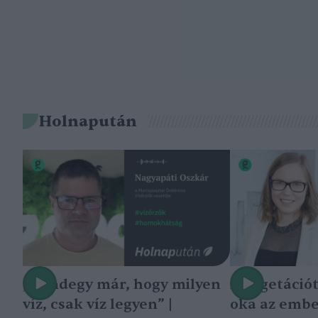
Holnapután
„Mindegy már, hogy milyen
A vegetáció
víz, csak víz legyen” |
oka az embe