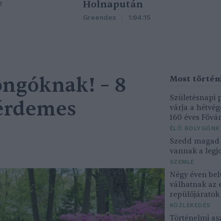
Holnapután
3
Greendex
1:04:15
ngóknak! – 8
Születésnapi
 érdemes
várja a hétvé
160 éves Fővár
ÉLŐ BOLYGÓNK
Szedd magad ő
vannak a legjo
SZEMLE
Négy éven bel
válhatnak az 
repülőjárato
KÖZLEKEDÉS
Történelmi asz