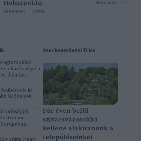
Holnapután
Greendex
46:47
Greendex
50:00
 programokkal
gén a közönséget a
osi Állatkert
szibarack: itt
bb lelőhelyek!
Pár éven belül
ül valósággá
elektromos
szivacsvárosokká
k Európában
kellene alakítanunk a
településeinket –
ály sújtja Nagy-