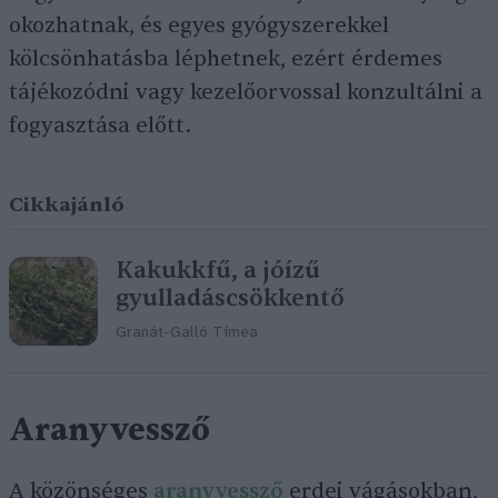
okozhatnak, és egyes gyógyszerekkel
kölcsönhatásba léphetnek, ezért érdemes
tájékozódni vagy kezelőorvossal konzultálni a
fogyasztása előtt.
Cikkajánló
Kakukkfű, a jóízű
gyulladáscsökkentő
Granát-Galló Tímea
Aranyvessző
A közönséges
aranyvessző
erdei vágásokban,