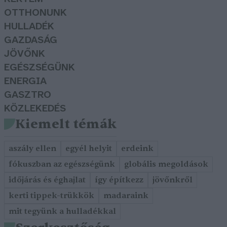
OTTHONUNK
HULLADÉK
GAZDASÁG
JÖVŐNK
EGÉSZSÉGÜNK
ENERGIA
GASZTRO
KÖZLEKEDÉS
Kiemelt témák
aszály ellen
egyél helyit
erdeink
fókuszban az egészségünk
globális megoldások
időjárás és éghajlat
így építkezz
jövőnkről
kerti tippek-trükkök
madaraink
mit tegyünk a hulladékkal