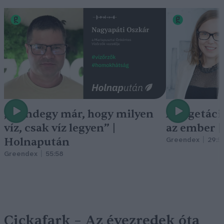
„Mindegy már, hogy milyen
A vegetáci
víz, csak víz legyen” |
az ember 
Holnapután
Greendex
29:5
Greendex
55:58
Cickafark – Az évezredek óta