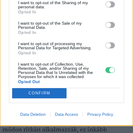
Mivel a kamilla erősen nedvszívó,
papírral
I want to opt-out of the Sharing of my
personal data.
bélelt dobozban, jól záródó üvegben tároljuk!
Opted In
I want to opt-out of the Sale of my
Personal Data.
A
kamillavirág-tea
gyulladáscsökkentő,
Opted In
görcsoldó, valamint enyhe nyugtató hatású.
I want to opt-out of processing my
Personal Data for Targeted Advertising.
Meghűlésre, gyomor- és emésztőszervi
Opted In
problémákra kiváló. Külsőleg sebek, ekcéma
I want to opt-out of Collection, Use,
és a nyálkahártya gyulladásai esetén
Retention, Sale, and/or Sharing of my
Personal Data that Is Unrelated with the
használhatjuk. Fontos kiemelni, hogy bár
Purposes for which it was collected.
Opted Out
régebben szembetegségekre, sűrű szűrőn
átszűrve gyulladásgátló borogatásként és
CONFIRM
lemosószerként használták, a kamilla
allergiát
– és önmagában is kötőhártya-
Data Deletion
Data Access
Privacy Policy
gyulladást – okozhat, ezért ma már ilyen
módon ritkán alkalmazzák, ez inkább