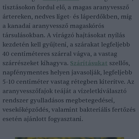
tisztásokon fordul elő, a magas aranyvessző
ártereken, nedves liget- és láperdőkben, míg
a kanadai aranyvessző magaskórós
társulásokban. A virágzó hajtásokat nyílás
kezdetén kell gyűjteni, a szárakat legfeljebb
40 centiméteres szárral vágva, a vastag
szárrészeket kihagyva.
Szárí
tásukat
szellős,
napfénymentes helyen javasolják, legfeljebb
5–10 centiméter vastag rétegben kiterítve. Az
aranyvesszőfajok teáját a vizeletkiválasztó
rendszer gyulladásos megbetegedései,
vesekőképződés, valamint bakteriális fertőzés
esetén ajánlott fogyasztani.