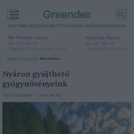
KERTEM
EGÉSZSÉGÜNK
OTTHONUNK
JÖVŐNK
ENERGIA
HULLA
–
–
Ma
Részben napos
Vasárnap
Napos
Max 32° / Min 18°
Max 32° / Min 18°
Csapadék: 3% (0 mm)
Szél: 11 km/h
Csapadék: 0% (0 mm)
Szél: 
időjárási adatok:
Nyáron gyűjthető
gyógynövényeink
EGÉSZSÉGÜNK
2026.06.06