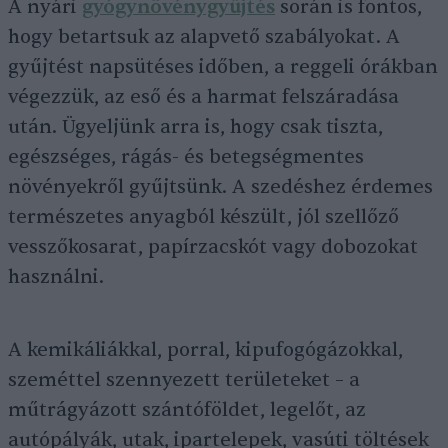
A nyári
gyógynövénygyűjtés
során is fontos,
hogy betartsuk az alapvető szabályokat. A
gyűjtést napsütéses időben, a reggeli órákban
végezzük, az eső és a harmat felszáradása
után. Ügyeljünk arra is, hogy csak tiszta,
egészséges, rágás- és betegségmentes
növényekről gyűjtsünk. A szedéshez érdemes
természetes anyagból készült, jól szellőző
vesszőkosarat, papírzacskót vagy dobozokat
használni.
A kemikáliákkal, porral, kipufogógázokkal,
szeméttel szennyezett területeket – a
műtrágyázott szántóföldet, legelőt, az
autópályák, utak, ipartelepek, vasúti töltések