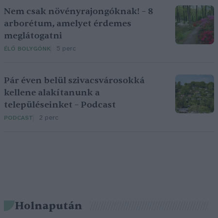
Nem csak növényrajongóknak! – 8
arborétum, amelyet érdemes
meglátogatni
5 perc
ÉLŐ BOLYGÓNK
Pár éven belül szivacsvárosokká
kellene alakítanunk a
településeinket – Podcast
2 perc
PODCAST
Holnapután