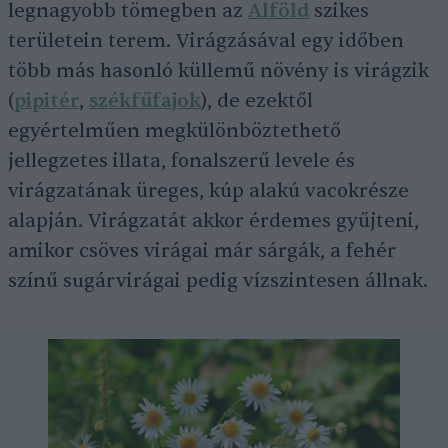
legnagyobb tömegben az
Alföld
szikes
területein terem. Virágzásával egy időben
több más hasonló küllemű növény is virágzik
(
pipitér
,
székfűfajok
), de ezektől
egyértelműen megkülönböztethető
jellegzetes illata, fonalszerű levele és
virágzatának üreges, kúp alakú vacokrésze
alapján. Virágzatát akkor érdemes gyűjteni,
amikor csöves virágai már sárgák, a fehér
színű sugárvirágai pedig vízszintesen állnak.