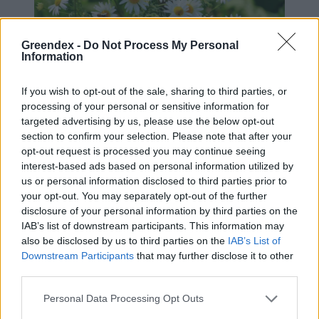
Greendex -
Do Not Process My Personal
Information
If you wish to opt-out of the sale, sharing to third parties, or
Az alföldi kamillavirágzat 2015-ben bekerült
processing of your personal or sensitive information for
a hungarikumok közé.
targeted advertising by us, please use the below opt-out
section to confirm your selection. Please note that after your
A virágzatot rövid szárral, kosárba vagy
opt-out request is processed you may continue seeing
interest-based ads based on personal information utilized by
papírzsákba gyűjtsük, és minél hamarabb
us or personal information disclosed to third parties prior to
terítsük ki száradni, mivel könnyen befülled.
your opt-out. You may separately opt-out of the further
disclosure of your personal information by third parties on the
Az idegen növényi részeket, hosszú szárakat
IAB’s list of downstream participants. This information may
válogassuk ki a begyűjtött anyagból, majd
also be disclosed by us to third parties on the
IAB’s List of
virágfejet virágfej mellé sorakoztatva egy
Downstream Participants
that may further disclose it to other
third parties.
rétegben szárítsuk! A növény huzatos,
árnyékos helyen pár nap alatt megszárad.
Personal Data Processing Opt Outs