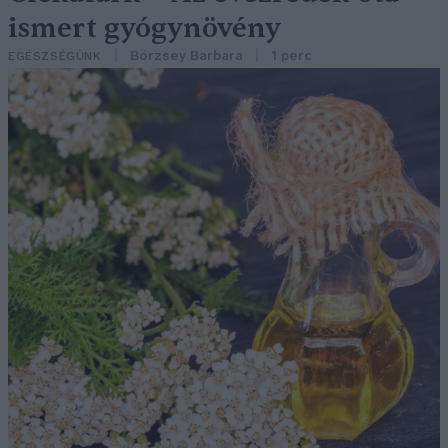
ismert gyógynövény
Börzsey Barbara
1 perc
EGÉSZSÉGÜNK