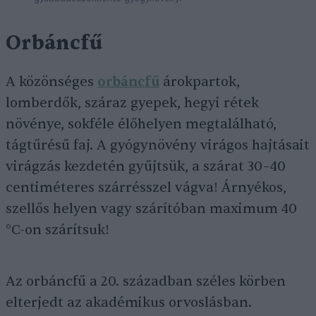
Orbáncfű
A közönséges
orbáncfű
árokpartok,
lomberdők, száraz gyepek, hegyi rétek
növénye, sokféle élőhelyen megtalálható,
tágtűrésű faj. A gyógynövény virágos hajtásait
virágzás kezdetén gyűjtsük, a szárat 30–40
centiméteres szárrésszel vágva! Árnyékos,
szellős helyen vagy szárítóban maximum 40
°C-on szárítsuk!
Az orbáncfű a 20. században széles körben
elterjedt az akadémikus orvoslásban.