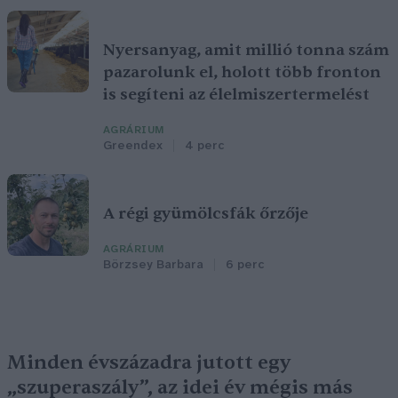
Nyersanyag, amit millió tonna szám
pazarolunk el, holott több fronton
is segíteni az élelmiszertermelést
AGRÁRIUM
Greendex
4 perc
A régi gyümölcsfák őrzője
AGRÁRIUM
Börzsey Barbara
6 perc
Minden évszázadra jutott egy
„szuperaszály”, az idei év mégis más