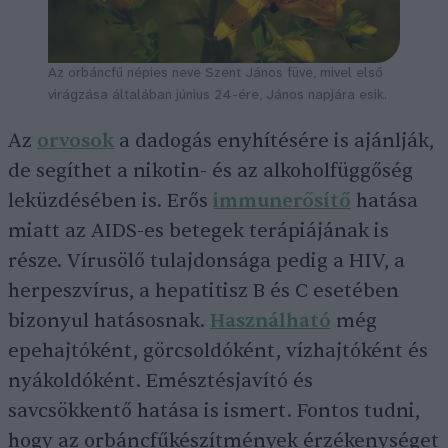
Az orbáncfű népies neve Szent János füve, mivel első
virágzása általában június 24-ére, János napjára esik.
Az
orvosok
a dadogás enyhítésére is ajánlják,
de segíthet a nikotin- és az alkoholfüggőség
leküzdésében is. Erős
immunerősítő
hatása
miatt az AIDS-es betegek terápiájának is
része. Vírusölő tulajdonsága pedig a HIV, a
herpeszvírus, a hepatitisz B és C esetében
bizonyul hatásosnak.
Használható
még
epehajtóként, görcsoldóként, vízhajtóként és
nyákoldóként. Emésztésjavító és
savcsökkentő hatása is ismert. Fontos tudni,
hogy az orbáncfűkészítmények érzékenységet