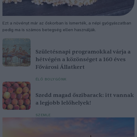
Ezt a növényt már az őskorban is ismerték, a népi gyógyászatban
pedig ma is számos betegség ellen használják.
Születésnapi programokkal várja a
hétvégén a közönséget a 160 éves
Fővárosi Állatkert
ÉLŐ BOLYGÓNK
Szedd magad őszibarack: itt vannak
a legjobb lelőhelyek!
SZEMLE