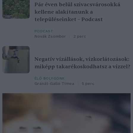
Pár éven belül szivacsvárosokká
kellene alakítanunk a
településeinket – Podcast
PODCAST
Novák Zsombor
2 perc
Negatív vízállások, vízkorlátozások:
miképp takarékoskodhatsz a vízzel?
ÉLŐ BOLYGÓNK
Granát-Galló Tímea
5 perc