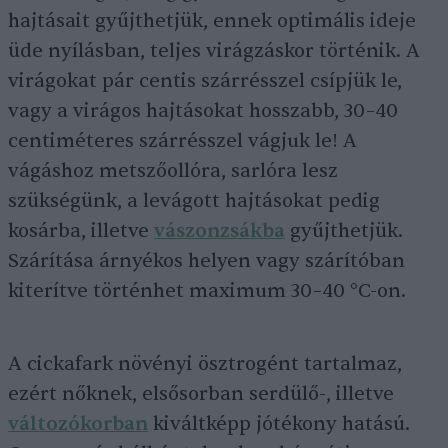
hajtásait gyűjthetjük, ennek optimális ideje
üde nyílásban, teljes virágzáskor történik. A
virágokat pár centis szárrésszel csípjük le,
vagy a virágos hajtásokat hosszabb, 30–40
centiméteres szárrésszel vágjuk le! A
vágáshoz metszőollóra, sarlóra lesz
szükségünk, a levágott hajtásokat pedig
kosárba, illetve
vászonzsákba
gyűjthetjük.
Szárítása árnyékos helyen vagy szárítóban
kiterítve történhet maximum 30–40 °C-on.
A cickafark növényi ösztrogént tartalmaz,
ezért nőknek, elsősorban serdülő-, illetve
változókorban
kiváltképp jótékony hatású.