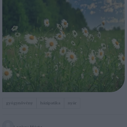
gyógynövény
házipatika
nyár