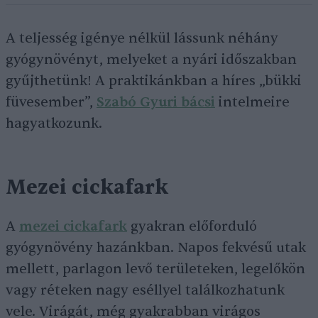
A teljesség igénye nélkül lássunk néhány
gyógynövényt, melyeket a nyári időszakban
gyűjthetünk! A praktikánkban a híres „bükki
füvesember”,
Szabó Gyuri bácsi
intelmeire
hagyatkozunk.
Mezei cickafark
A
mezei cickafark
gyakran előforduló
gyógynövény hazánkban. Napos fekvésű utak
mellett, parlagon levő területeken, legelőkön
vagy réteken nagy eséllyel találkozhatunk
vele. Virágát, még gyakrabban virágos