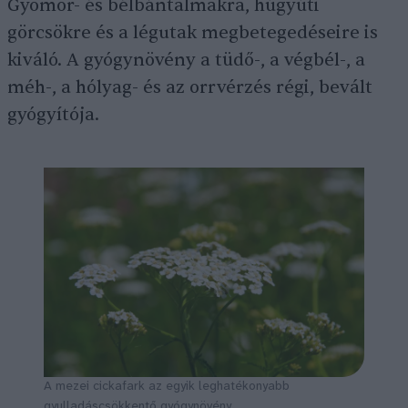
Gyomor- és bélbántalmakra, húgyúti
görcsökre és a légutak megbetegedéseire is
kiváló. A gyógynövény a tüdő-, a végbél-, a
méh-, a hólyag- és az orrvérzés régi, bevált
gyógyítója.
A mezei cickafark az egyik leghatékonyabb
gyulladáscsökkentő gyógynövény.