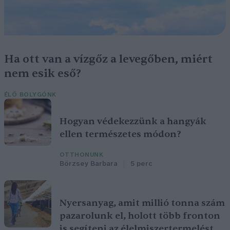
Ha ott van a vízgőz a levegőben, miért
nem esik eső?
ÉLŐ BOLYGÓNK
Hogyan védekezzünk a hangyák
ellen természetes módon?
OTTHONUNK
Börzsey Barbara
5 perc
Nyersanyag, amit millió tonna szám
pazarolunk el, holott több fronton
is segíteni az élelmiszertermelést