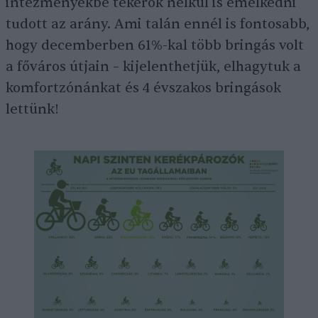
intézményekbe tekerők nélkül is emelkedni
tudott az arány. Ami talán ennél is fontosabb,
hogy decemberben 61%-kal több bringás volt
a főváros útjain – kijelenthetjük, elhagytuk a
komfortzónánkat és 4 évszakos bringások
lettünk!