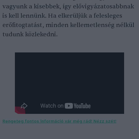
vagyunk a kisebbek, így elővigyázatosabbnak
is kell lennünk. Ha elkerüljük a felesleges
erőfitogtatást, minden kellemetlenség nélkül
tudunk közlekedni.
Rengeteg fontos információ vár még rád! Nézz szét!