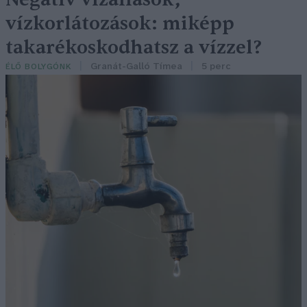
vízkorlátozások: miképp
takarékoskodhatsz a vízzel?
Granát-Galló Tímea
5 perc
ÉLŐ BOLYGÓNK