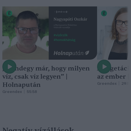
„Mindegy már, hogy milyen
A vegetáci
víz, csak víz legyen” |
az ember 
Holnapután
Greendex
29:5
Greendex
55:58
Negatív vízállások,