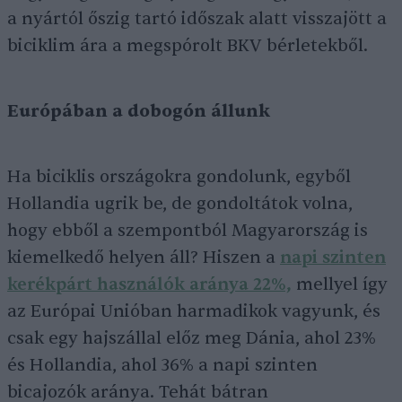
a nyártól őszig tartó időszak alatt visszajött a
biciklim ára a megspórolt BKV bérletekből.
Európában a dobogón állunk
Ha biciklis országokra gondolunk, egyből
Hollandia ugrik be, de gondoltátok volna,
hogy ebből a szempontból Magyarország is
kiemelkedő helyen áll? Hiszen a
napi szinten
kerékpárt használók aránya 22%,
mellyel így
az Európai Unióban harmadikok vagyunk, és
csak egy hajszállal előz meg Dánia, ahol 23%
és Hollandia, ahol 36% a napi szinten
bicajozók aránya. Tehát bátran