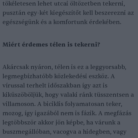
tökéletesen lehet utcai öltözetben tekerni,
pusztán egy-két kiegészítőt kell beszerezni az
egészségünk és a komfortunk érdekében.
Miért érdemes télen is tekerni?
Akárcsak nyáron, télen is ez a leggyorsabb,
legmegbízhatóbb közlekedési eszköz. A
vírussal terhelt időszakban így azt is
kiküszöböljük, hogy valaki ránk tüsszentsen a
villamoson. A biciklis folyamatosan teker,
mozog, így igazából nem is fázik. A megfázás
legtöbbször akkor jön képbe, ha várunk a
buszmegállóban, vacogva a hidegben, vagy