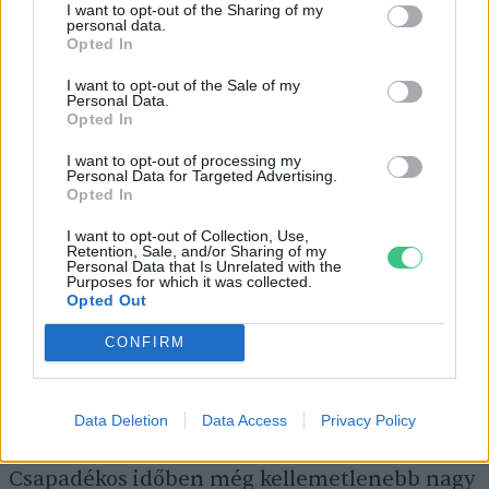
igénybe van véve.
Csapágyakat, láncot és a
I want to opt-out of the Sharing of my
personal data.
bowdeneket
tartsuk tisztán. Ha fáradtan is
Opted In
érünk haza egy lucskos nap után, akkor is
I want to opt-out of the Sale of my
Personal Data.
mindig
pucoljuk szárazra
a kerékpárt, és
Opted In
időközönként
olajozzuk
újra. Ilyenkor fontos
I want to opt-out of processing my
a tárolás is, lehetőségeinkhez mérten
Personal Data for Targeted Advertising.
Opted In
próbáljuk meg csapadéktól elzárt helyen
tartani. Van néhány kényes terület – például
I want to opt-out of Collection, Use,
Retention, Sale, and/or Sharing of my
a kormánycső, üléscső, teleszkóp, váltókarok –
Personal Data that Is Unrelated with the
Purposes for which it was collected.
, ahova beszivároghat a
csapadék
, ami
Opted Out
tavaszra rozsdásodást eredményez. Udvari
CONFIRM
tárolásnál hasznos lehet motoroknál is
használt takarófólia.
Data Deletion
Data Access
Privacy Policy
Csapadékos időben még kellemetlenebb nagy