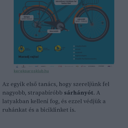
kerekparo
s
klub.hu
Az egyik első tanács, hogy szereljünk fel
nagyobb, strapabíróbb
sárhányót
. A
latyakban kelleni fog, és ezzel védjük a
ruhánkat és a biciklinket is.