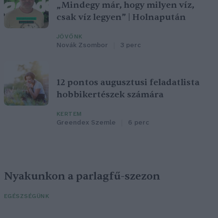
„Mindegy már, hogy milyen víz,
csak víz legyen” | Holnapután
JÖVŐNK
Novák Zsombor
3 perc
12 pontos augusztusi feladatlista
hobbikertészek számára
KERTEM
Greendex Szemle
6 perc
Nyakunkon a parlagfű-szezon
EGÉSZSÉGÜNK