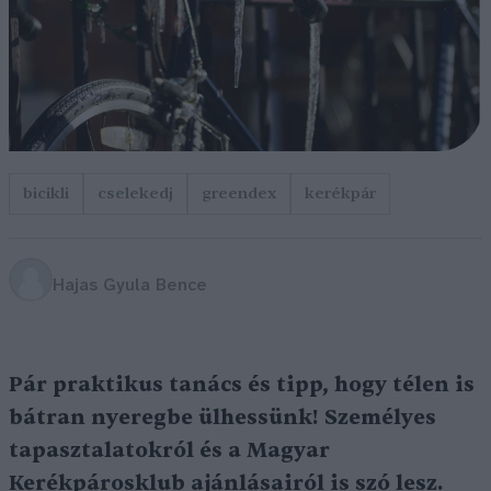
bicikli
cselekedj
greendex
kerékpár
Hajas Gyula Bence
Pár praktikus tanács és tipp, hogy télen is
bátran nyeregbe ülhessünk! Személyes
tapasztalatokról és a Magyar
Kerékpárosklub ajánlásairól is szó lesz.