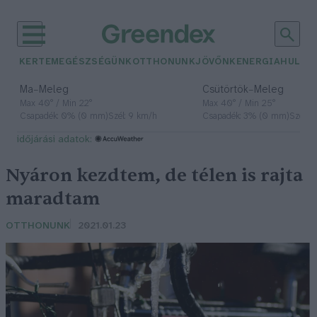
KERTEM
EGÉSZSÉGÜNK
OTTHONUNK
JÖVŐNK
ENERGIA
HULLA
–
–
Ma
Meleg
Csütörtök
Meleg
Max 40° / Min 22°
Max 40° / Min 25°
Csapadék: 0% (0 mm)
Szél: 9 km/h
Csapadék: 3% (0 mm)
Szél: 
időjárási adatok:
Nyáron kezdtem, de télen is rajta
maradtam
OTTHONUNK
2021.01.23