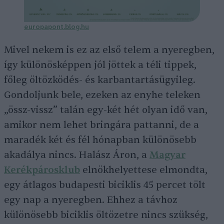
europapont.blog.hu
Mivel nekem is ez az első telem a nyeregben,
így különösképpen jól jöttek a téli tippek,
főleg öltözködés- és karbantartásügyileg.
Gondoljunk bele, ezeken az enyhe teleken
„össz-vissz” talán egy-két hét olyan idő van,
amikor nem lehet bringára pattanni, de a
maradék két és fél hónapban különösebb
akadálya nincs. Halász Áron, a
Magyar
Kerékpárosklub
elnökhelyettese elmondta,
egy átlagos budapesti biciklis 45 percet tölt
egy nap a nyeregben. Ehhez a távhoz
különösebb biciklis öltözetre nincs szükség,