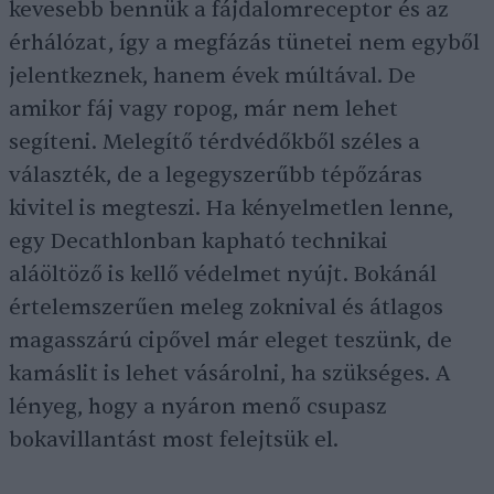
kevesebb bennük a fájdalomreceptor és az
érhálózat, így a megfázás tünetei nem egyből
jelentkeznek, hanem évek múltával. De
amikor fáj vagy ropog, már nem lehet
segíteni. Melegítő térdvédőkből széles a
választék, de a legegyszerűbb tépőzáras
kivitel is megteszi. Ha kényelmetlen lenne,
egy Decathlonban kapható technikai
aláöltöző is kellő védelmet nyújt. Bokánál
értelemszerűen meleg zoknival és átlagos
magasszárú cipővel már eleget teszünk, de
kamáslit is lehet vásárolni, ha szükséges. A
lényeg, hogy a nyáron menő csupasz
bokavillantást most felejtsük el.