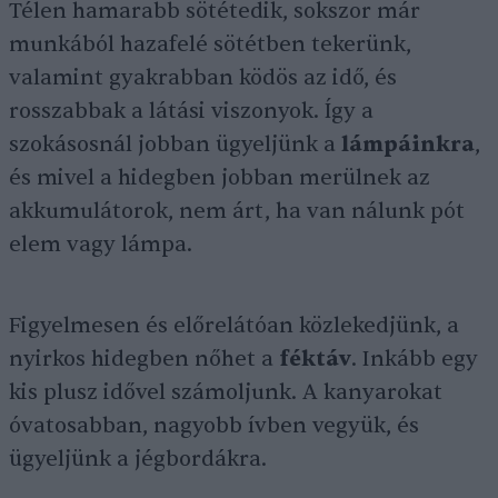
Télen hamarabb sötétedik, sokszor már
munkából hazafelé sötétben tekerünk,
valamint gyakrabban ködös az idő, és
rosszabbak a látási viszonyok. Így a
szokásosnál jobban ügyeljünk a
lámpáinkra
,
és mivel a hidegben jobban merülnek az
akkumulátorok, nem árt, ha van nálunk pót
elem vagy lámpa.
Figyelmesen és előrelátóan közlekedjünk, a
nyirkos hidegben nőhet a
féktáv
. Inkább egy
kis plusz idővel számoljunk. A kanyarokat
óvatosabban, nagyobb ívben vegyük, és
ügyeljünk a jégbordákra.