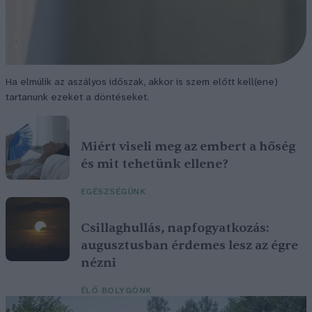
Ha elmúlik az aszályos időszak, akkor is szem előtt kell(ene)
tartanunk ezeket a döntéseket.
Miért viseli meg az embert a hőség
és mit tehetünk ellene?
EGÉSZSÉGÜNK
Csillaghullás, napfogyatkozás:
augusztusban érdemes lesz az égre
nézni
ÉLŐ BOLYGÓNK