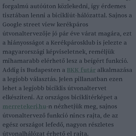
forgalmú autóúton közlekedni, így érdemes
tisztában lenni a bicikliút-hálózattal. Sajnos a
Google street view kerékpáros
útvonaltervezője jó pár éve várat magára, ezt
a hiányosságot a Kerékpárosklub is jelezte a
magyarországi képviseletnek, reméljük
mihamarabb elérhető lesz a beígért funkció.
Addig is Budapesten a
BKK futár
alkalmazása
a legjobb választás. Jelen pillanatban ezen
lehet a legjobb biciklis útvonaltervet
elkészíteni. Az országos biciklitérképet a
merretekerj.hu
-n nézhetjük meg, sajnos
útvonaltervező funkció nincs rajta, de az
egész országot lefedő, nagyon részletes
útvonalhálózat érhető el rajta.