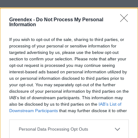
Télen – ha befér a villa közé – érdemes
Greendex -
Do Not Process My Personal
szélesebb, rücskösebb gumira
váltani, ez
Information
jobban elvezeti a vizet. Valamint egy picit
engedhetünk a keréknyomásból, hogy
If you wish to opt-out of the sale, sharing to third parties, or
processing of your personal or sensitive information for
nagyobb felületen érintkezzen a talajjal.
targeted advertising by us, please use the below opt-out
section to confirm your selection. Please note that after your
opt-out request is processed you may continue seeing
A fékek hajlamosak felszedni az utcai
interest-based ads based on personal information utilized by
us or personal information disclosed to third parties prior to
szennyeződést, sótörmeléket, ami
your opt-out. You may separately opt-out of the further
smirgliként funkcionál és ettől a
fékpofák
15-
disclosure of your personal information by third parties on the
IAB’s list of downstream participants. This information may
ször gyorsabban kopnak. Ajánlott hát
also be disclosed by us to third parties on the
IAB’s List of
többször ellenőrizni őket.
Downstream Participants
that may further disclose it to other
third parties.
Personal Data Processing Opt Outs
Az összes többi kopó alkatrész is jobban