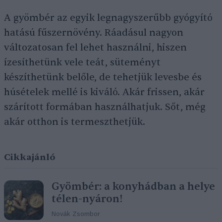
A gyömbér az egyik legnagyszerűbb gyógyító
hatású fűszernövény. Ráadásul nagyon
változatosan fel lehet használni, hiszen
ízesíthetünk vele teát, süteményt
készíthetünk belőle, de tehetjük levesbe és
húsételek mellé is kiváló. Akár frissen, akár
szárított formában használhatjuk. Sőt, még
akár otthon is termeszthetjük.
Cikkajánló
Gyömbér: a konyhádban a helye
télen-nyáron!
Novák Zsombor