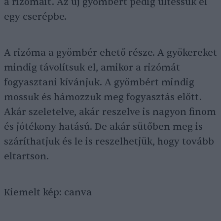
a rizómáit. Az új gyömbért pedig ültessük el
egy cserépbe.
A rizóma a gyömbér ehető része. A gyökereket
mindig távolítsuk el, amikor a rizómát
fogyasztani kívánjuk. A gyömbért mindig
mossuk és hámozzuk meg fogyasztás előtt.
Akár szeletelve, akár reszelve is nagyon finom
és jótékony hatású. De akár sütőben meg is
száríthatjuk és le is reszelhetjük, hogy tovább
eltartson.
Kiemelt kép: canva