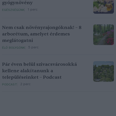
gyógynövény
1 perc
EGÉSZSÉGÜNK
Nem csak növényrajongóknak! – 8
arborétum, amelyet érdemes
meglátogatni
5 perc
ÉLŐ BOLYGÓNK
Pár éven belül szivacsvárosokká
kellene alakítanunk a
településeinket – Podcast
2 perc
PODCAST