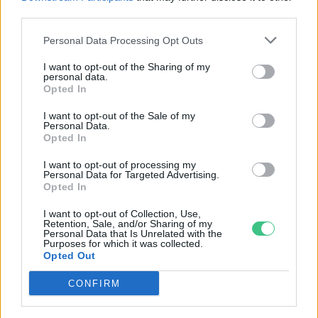
third parties.
Personal Data Processing Opt Outs
Cickafark – Az évezredek óta
I want to opt-out of the Sharing of my
ismert gyógynövény
personal data.
Opted In
Börzsey Barbara
1 perc
EGÉSZSÉGÜNK
I want to opt-out of the Sale of my
Personal Data.
Opted In
I want to opt-out of processing my
Personal Data for Targeted Advertising.
Opted In
I want to opt-out of Collection, Use,
Retention, Sale, and/or Sharing of my
Personal Data that Is Unrelated with the
Purposes for which it was collected.
Opted Out
CONFIRM