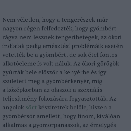
Nem véletlen, hogy a tengerészek már
nagyon régen felfedezték, hogy gyömbért
rágva nem lesznek tengeribetegek, az ókori
indiaiak pedig emésztési problémáik esetén
vetették be a gyömbért, de sok étel fontos
alkotóeleme is volt náluk. Az ókori görögök
gyúrták bele először a kenyérbe és így
született meg a gyömbérkenyér, míg
a középkorban az olaszok a szexuális
teljesítmény fokozására fogyasztották. Az
angolok
sört
készítettek belőle, hiszen a
gyömbérsör amellett, hogy finom, kiválóan
alkalmas a gyomorpanaszok, az émelygés