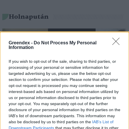
Holnapután
Greendex -
Do Not Process My Personal
Information
If you wish to opt-out of the sale, sharing to third parties, or
processing of your personal or sensitive information for
targeted advertising by us, please use the below opt-out
section to confirm your selection. Please note that after your
opt-out request is processed you may continue seeing
„Mindegy már, hogy milyen
A vegetáci
interest-based ads based on personal information utilized by
víz, csak víz legyen” |
az ember 
us or personal information disclosed to third parties prior to
your opt-out. You may separately opt-out of the further
Holnapután
Greendex
29:5
disclosure of your personal information by third parties on the
Greendex
55:58
IAB’s list of downstream participants. This information may
also be disclosed by us to third parties on the
IAB’s List of
Downstream Participants
that may further disclose it to other