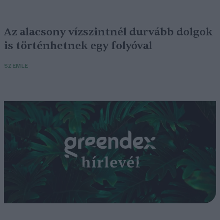
Az alacsony vízszintnél durvább dolgok
is történhetnek egy folyóval
SZEMLE