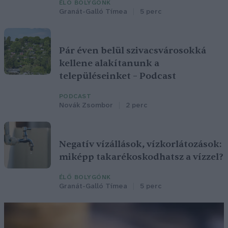
ÉLŐ BOLYGÓNK
Granát-Galló Tímea
5 perc
Pár éven belül szivacsvárosokká
kellene alakítanunk a
településeinket – Podcast
PODCAST
Novák Zsombor
2 perc
Negatív vízállások, vízkorlátozások:
miképp takarékoskodhatsz a vízzel?
ÉLŐ BOLYGÓNK
Granát-Galló Tímea
5 perc