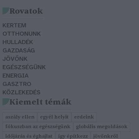
Rovatok
KERTEM
OTTHONUNK
HULLADÉK
GAZDASÁG
JÖVŐNK
EGÉSZSÉGÜNK
ENERGIA
GASZTRO
KÖZLEKEDÉS
Kiemelt témák
aszály ellen
egyél helyit
erdeink
fókuszban az egészségünk
globális megoldások
időjárás és éghajlat
így építkezz
jövőnkről