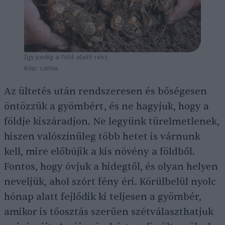
Így pedig a föld alatti rész
Kép: canva
Az ültetés után rendszeresen és bőségesen
öntözzük a gyömbért, és ne hagyjuk, hogy a
földje kiszáradjon. Ne legyünk türelmetlenek,
hiszen valószínűleg több hetet is várnunk
kell, mire előbújik a kis növény a földből.
Fontos, hogy óvjuk a hidegtől, és olyan helyen
neveljük, ahol szórt fény éri. Körülbelül nyolc
hónap alatt fejlődik ki teljesen a gyömbér,
amikor is tőosztás szerűen szétválaszthatjuk