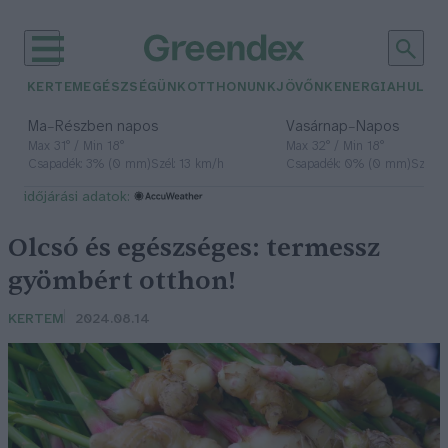
KERTEM
EGÉSZSÉGÜNK
OTTHONUNK
JÖVŐNK
ENERGIA
HULLA
–
–
Ma
Részben napos
Vasárnap
Napos
Max 31° / Min 18°
Max 32° / Min 18°
Csapadék: 3% (0 mm)
Szél: 13 km/h
Csapadék: 0% (0 mm)
Szél: 
időjárási adatok:
Olcsó és egészséges: termessz
gyömbért otthon!
KERTEM
2024.08.14