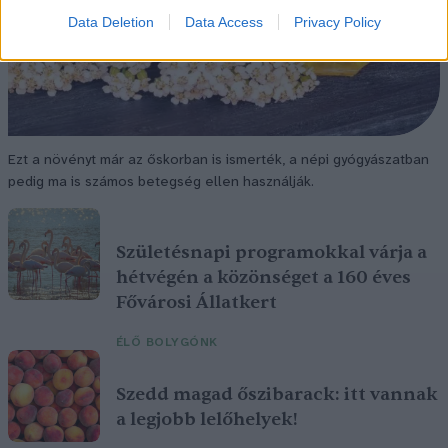
Data Deletion
Data Access
Privacy Policy
Ezt a növényt már az őskorban is ismerték, a népi gyógyászatban
pedig ma is számos betegség ellen használják.
Születésnapi programokkal várja a
hétvégén a közönséget a 160 éves
Fővárosi Állatkert
ÉLŐ BOLYGÓNK
Szedd magad őszibarack: itt vannak
a legjobb lelőhelyek!