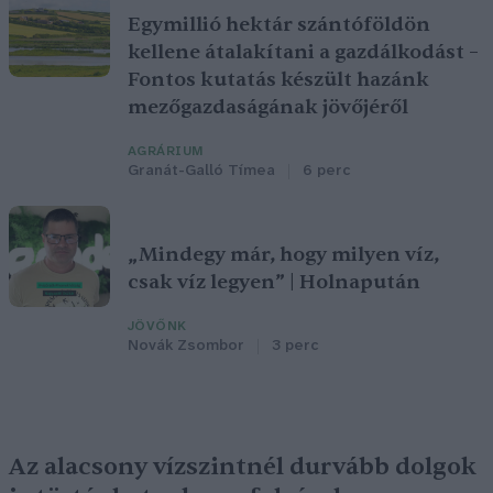
Egymillió hektár szántóföldön
kellene átalakítani a gazdálkodást –
Fontos kutatás készült hazánk
mezőgazdaságának jövőjéről
AGRÁRIUM
Granát-Galló Tímea
6 perc
„Mindegy már, hogy milyen víz,
csak víz legyen” | Holnapután
JÖVŐNK
Novák Zsombor
3 perc
Az alacsony vízszintnél durvább dolgok