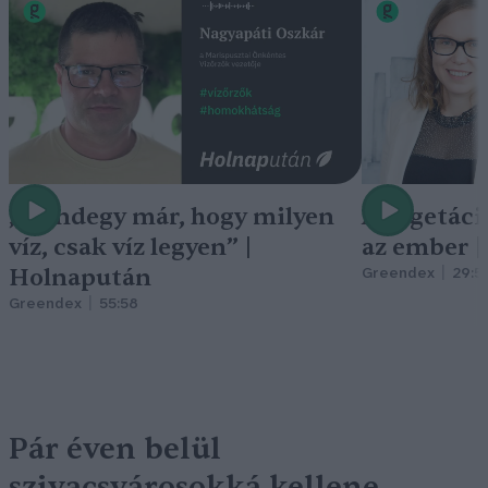
„Mindegy már, hogy milyen
A vegetáci
víz, csak víz legyen” |
az ember 
Holnapután
Greendex
29:5
Greendex
55:58
Pár éven belül
szivacsvárosokká kellene