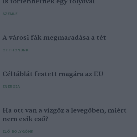
is történhetnek egy folyóval
SZEMLE
A városi fák megmaradása a tét
OTTHONUNK
Céltáblát festett magára az EU
ENERGIA
Ha ott van a vízgőz a levegőben, miért
nem esik eső?
ÉLŐ BOLYGÓNK