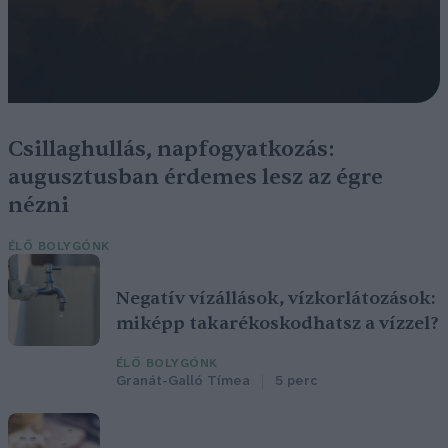
Csillaghullás, napfogyatkozás:
augusztusban érdemes lesz az égre
nézni
ÉLŐ BOLYGÓNK
Negatív vízállások, vízkorlátozások:
miképp takarékoskodhatsz a vízzel?
ÉLŐ BOLYGÓNK
Granát-Galló Tímea
5 perc