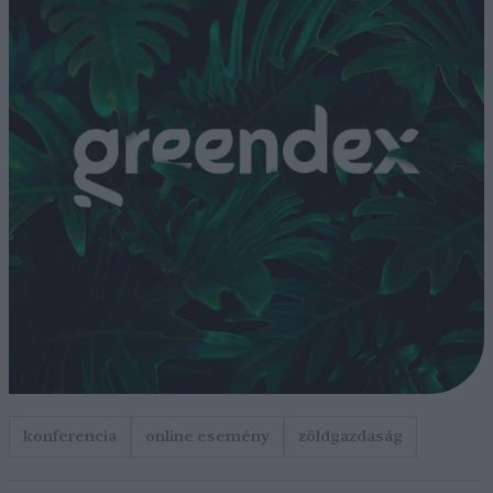
konferencia
online esemény
zöldgazdaság