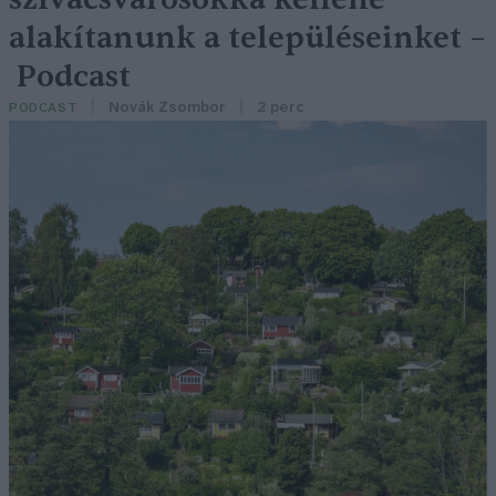
alakítanunk a településeinket –
Podcast
Novák Zsombor
2 perc
PODCAST