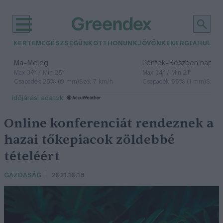
KERTEM
EGÉSZSÉGÜNK
OTTHONUNK
JÖVŐNK
ENERGIA
HULLA
–
–
Ma
Meleg
Péntek
Részben napos, 
Max 39° / Min 25°
Max 34° / Min 21°
Csapadék: 25% (0 mm)
Szél: 7 km/h
Csapadék: 55% (1 mm)
Szél: 
időjárási adatok:
Online konferenciát rendeznek a
hazai tőkepiacok zöldebbé
tételéért
GAZDASÁG
2021.10.18