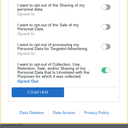
I want to opt-out of the Sharing of my
personal data.
Opted In
I want to opt-out of the Sale of my
Personal Data.
Opted In
I want to opt-out of processing my
Personal Data for Targeted Advertising.
Opted In
I want to opt-out of Collection, Use,
Még Paks kiesését is áthidalhatná a
Retention, Sale, and/or Sharing of my
Personal Data that Is Unrelated with the
megfelelő energiatárolás
Purposes for which it was collected.
Opted Out
ENERGIA
CONFIRM
Minden évszázadra jutott egy
„szuperaszály”, az idei év mégis más
Data Deletion
Data Access
Privacy Policy
AGRÁRIUM