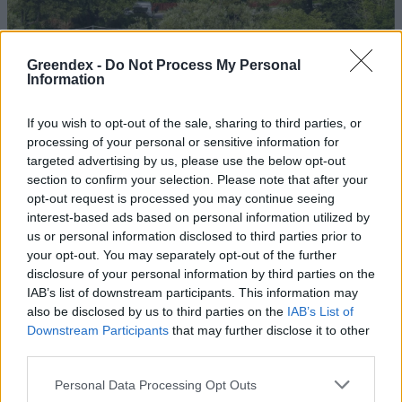
Greendex -
Do Not Process My Personal
Information
Szöllősi Gáborral, a Gardenfutura ügyvezetőjével beszélgettünk.
If you wish to opt-out of the sale, sharing to third parties, or
processing of your personal or sensitive information for
targeted advertising by us, please use the below opt-out
Történelmi aszály sújtja Nagy-
section to confirm your selection. Please note that after your
Britanniát is
opt-out request is processed you may continue seeing
interest-based ads based on personal information utilized by
SZEMLE
us or personal information disclosed to third parties prior to
your opt-out. You may separately opt-out of the further
Elképesztő felvétel mutatja meg,
disclosure of your personal information by third parties on the
IAB’s list of downstream participants. This information may
mekkora a különbség az áradó és a
also be disclosed by us to third parties on the
IAB’s List of
kiszáradó Duna között
Downstream Participants
that may further disclose it to other
third parties.
ÉLŐ BOLYGÓNK
Personal Data Processing Opt Outs