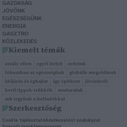
GAZDASÁG
JÖVŐNK
EGÉSZSÉGÜNK
ENERGIA
GASZTRO
KÖZLEKEDÉS
Kiemelt témák
aszály ellen
egyél helyit
erdeink
fókuszban az egészségünk
globális megoldások
időjárás és éghajlat
így építkezz
jövőnkről
kerti tippek-trükkök
madaraink
mit tegyünk a hulladékkal
Szerkesztőség
Cookie tájékoztató
Adatkezelési szabályzat
Szerzői jogok
Impresszum