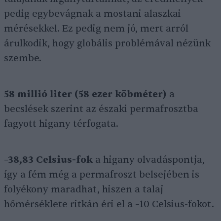
pedig egybevágnak a mostani alaszkai
mérésekkel. Ez pedig nem jó, mert arról
árulkodik, hogy globális problémával nézünk
szembe.
58 millió liter (58 ezer köbméter)
a
becslések szerint az északi permafrosztba
fagyott higany térfogata.
–38,83 Celsius-fok
a higany olvadáspontja,
így a fém még a permafroszt belsejében is
folyékony maradhat, hiszen a talaj
hőmérséklete ritkán éri el a –10 Celsius-fokot.