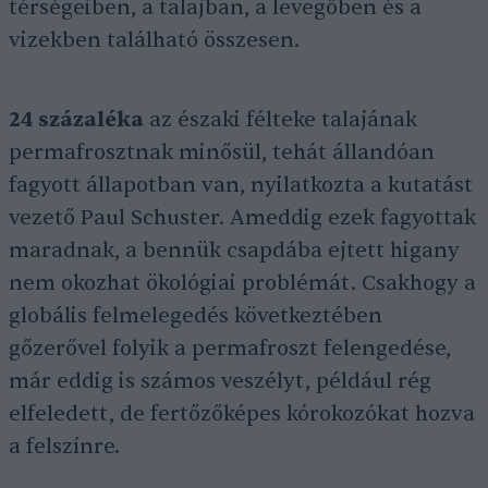
térségeiben, a talajban, a levegőben és a
vizekben található összesen.
24 százaléka
az északi félteke talajának
permafrosztnak minősül, tehát állandóan
fagyott állapotban van, nyilatkozta a kutatást
vezető Paul Schuster. Ameddig ezek fagyottak
maradnak, a bennük csapdába ejtett higany
nem okozhat ökológiai problémát. Csakhogy a
globális felmelegedés következtében
gőzerővel folyik a permafroszt felengedése,
már eddig is számos veszélyt, például rég
elfeledett, de fertőzőképes kórokozókat hozva
a felszínre.