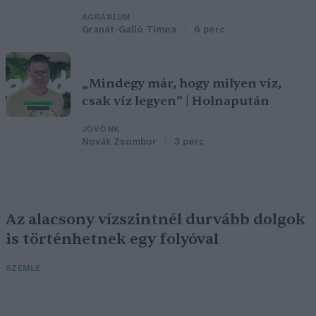
AGRÁRIUM
Granát-Galló Tímea
6 perc
„Mindegy már, hogy milyen víz,
csak víz legyen” | Holnapután
JÖVŐNK
Novák Zsombor
3 perc
Az alacsony vízszintnél durvább dolgok
is történhetnek egy folyóval
SZEMLE