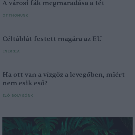
A városi fák megmaradása a tét
OTTHONUNK
Céltáblát festett magára az EU
ENERGIA
Ha ott van a vízgőz a levegőben, miért
nem esik eső?
ÉLŐ BOLYGÓNK