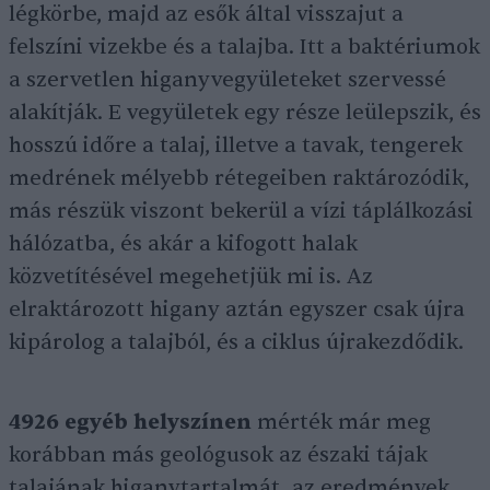
légkörbe, majd az esők által visszajut a
felszíni vizekbe és a talajba. Itt a baktériumok
a szervetlen higanyvegyületeket szervessé
alakítják. E vegyületek egy része leülepszik, és
hosszú időre a talaj, illetve a tavak, tengerek
medrének mélyebb rétegeiben raktározódik,
más részük viszont bekerül a vízi táplálkozási
hálózatba, és akár a kifogott halak
közvetítésével megehetjük mi is. Az
elraktározott higany aztán egyszer csak újra
kipárolog a talajból, és a ciklus újrakezdődik.
4926 egyéb helyszínen
mérték már meg
korábban más geológusok az északi tájak
talajának higanytartalmát, az eredmények