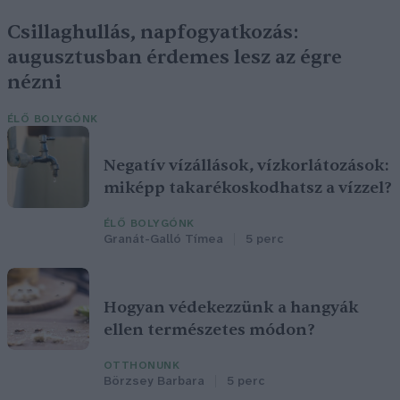
Csillaghullás, napfogyatkozás:
augusztusban érdemes lesz az égre
nézni
ÉLŐ BOLYGÓNK
Negatív vízállások, vízkorlátozások:
miképp takarékoskodhatsz a vízzel?
ÉLŐ BOLYGÓNK
Granát-Galló Tímea
5 perc
Hogyan védekezzünk a hangyák
ellen természetes módon?
OTTHONUNK
Börzsey Barbara
5 perc