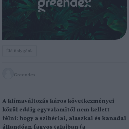
Élő Bolygónk
Greendex
A klímaváltozás káros következményei
közül eddig egyvalamitől nem kellett
félni: hogy a szibériai, alaszkai és kanadai
állandóan fagyos talajban (a