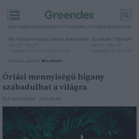
KERTEM
EGÉSZSÉGÜNK
OTTHONUNK
JÖVŐNK
ENERGIA
HULLA
–
–
Ma
Részben napos, heves zivatarokkal
Szombat
Többnyire n
Max 33° / Min 21°
Max 31° / Min 19°
Csapadék: 55% (1 mm)
Szél: 11 km/h
Csapadék: 5% (0 mm)
Szél:
időjárási adatok:
Óriási mennyiségű higany
szabadulhat a világra
ÉLŐ BOLYGÓNK
2018.03.05