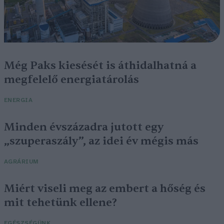
Még Paks kiesését is áthidalhatná a
megfelelő energiatárolás
ENERGIA
Minden évszázadra jutott egy
„szuperaszály”, az idei év mégis más
AGRÁRIUM
Miért viseli meg az embert a hőség és
mit tehetünk ellene?
EGÉSZSÉGÜNK