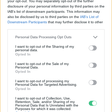
your opt-out. You may separately opt-out of the further
disclosure of your personal information by third parties on the
IAB’s list of downstream participants. This information may
also be disclosed by us to third parties on the
IAB’s List of
„Mindegy már, hogy milyen
A vegetáci
Downstream Participants
that may further disclose it to other
víz, csak víz legyen” |
az ember 
third parties.
Holnapután
Greendex
29:5
Personal Data Processing Opt Outs
Greendex
55:58
I want to opt-out of the Sharing of my
personal data.
Opted In
I want to opt-out of the Sale of my
Personal Data.
Opted In
Pár éven belül
I want to opt-out of processing my
szivacsvárosokká kellene
Personal Data for Targeted Advertising.
Opted In
alakítanunk a településeinket –
I want to opt-out of Collection, Use,
Podcast
Retention, Sale, and/or Sharing of my
Personal Data that Is Unrelated with the
Novák Zsombor
2 perc
PODCAST
Purposes for which it was collected.