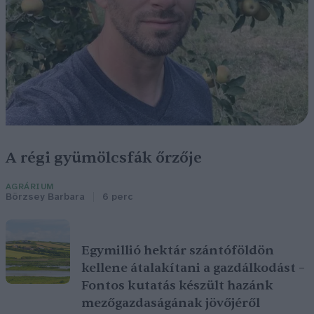
A régi gyümölcsfák őrzője
AGRÁRIUM
Börzsey Barbara
6 perc
Egymillió hektár szántóföldön
kellene átalakítani a gazdálkodást –
Fontos kutatás készült hazánk
mezőgazdaságának jövőjéről