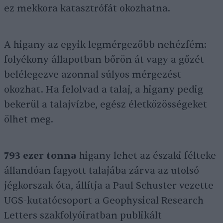
ez mekkora katasztrófát okozhatna.
A higany az egyik legmérgezőbb nehézfém:
folyékony állapotban bőrön át vagy a gőzét
belélegezve azonnal súlyos mérgezést
okozhat. Ha felolvad a talaj, a higany pedig
bekerül a talajvízbe, egész életközösségeket
ölhet meg.
793 ezer tonna
higany lehet az északi félteke
állandóan fagyott talajába zárva az utolsó
jégkorszak óta, állítja a Paul Schuster vezette
UGS-kutatócsoport a Geophysical Research
Letters szakfolyóiratban publikált