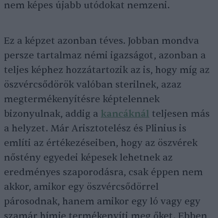
nem képes újabb utódokat nemzeni.
Ez a képzet azonban téves. Jobban mondva
persze tartalmaz némi igazságot, azonban a
teljes képhez hozzátartozik az is, hogy míg az
öszvércsődörök valóban sterilnek, azaz
megtermékenyítésre képtelennek
bizonyulnak, addig a
kancáknál
teljesen más
a helyzet. Már Arisztotelész és Plinius is
említi az értékezéseiben, hogy az öszvérek
nőstény egyedei képesek lehetnek az
eredményes szaporodásra, csak éppen nem
akkor, amikor egy öszvércsődörrel
párosodnak, hanem amikor egy ló vagy egy
szamár hímje termékenyíti meg őket. Ebben