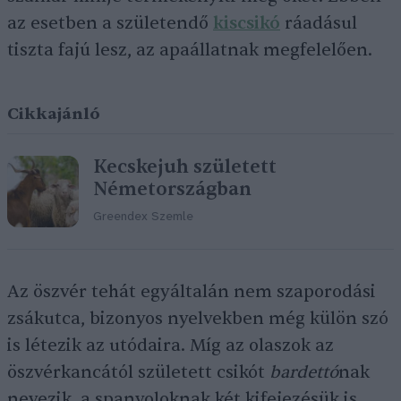
az esetben a születendő
kiscsikó
ráadásul
tiszta fajú lesz, az apaállatnak megfelelően.
Cikkajánló
Kecskejuh született
Németországban
Greendex Szemle
Az öszvér tehát egyáltalán nem szaporodási
zsákutca, bizonyos nyelvekben még külön szó
is létezik az utódaira. Míg az olaszok az
öszvérkancától született csikót
bardettó
nak
nevezik, a spanyoloknak két kifejezésük is