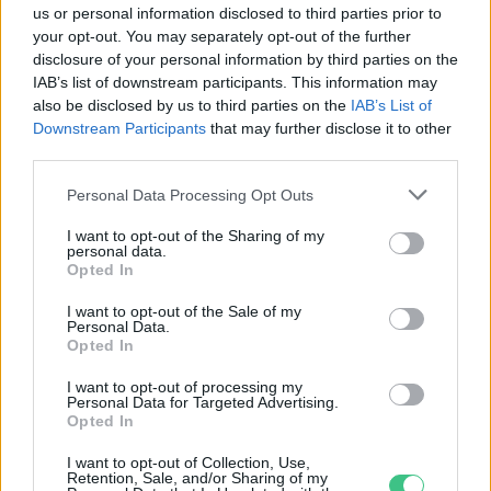
us or personal information disclosed to third parties prior to
your opt-out. You may separately opt-out of the further
Negatív vízállások, vízkorlátozások:
disclosure of your personal information by third parties on the
miképp takarékoskodhatsz a vízzel?
IAB’s list of downstream participants. This information may
5 perc
ÉLŐ BOLYGÓNK
also be disclosed by us to third parties on the
IAB’s List of
Downstream Participants
that may further disclose it to other
third parties.
Hogyan védekezzünk a hangyák ellen
Personal Data Processing Opt Outs
természetes módon?
5 perc
OTTHONUNK
I want to opt-out of the Sharing of my
personal data.
Opted In
I want to opt-out of the Sale of my
Personal Data.
Opted In
I want to opt-out of processing my
Personal Data for Targeted Advertising.
Opted In
Holnapután
I want to opt-out of Collection, Use,
Retention, Sale, and/or Sharing of my