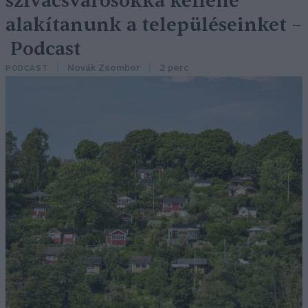
szivacsvárosokká kellene
alakítanunk a településeinket –
Podcast
Novák Zsombor
2 perc
PODCAST