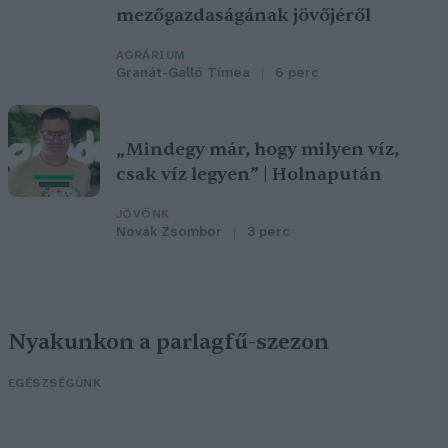
mezőgazdaságának jövőjéről
AGRÁRIUM
Granát-Galló Tímea
6 perc
„Mindegy már, hogy milyen víz,
csak víz legyen” | Holnapután
JÖVŐNK
Novák Zsombor
3 perc
Nyakunkon a parlagfű-szezon
EGÉSZSÉGÜNK