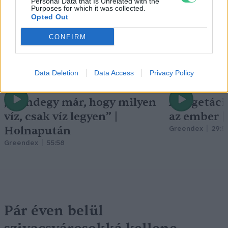
Personal Data that Is Unrelated with the
Purposes for which it was collected.
Opted Out
CONFIRM
Data Deletion
Data Access
Privacy Policy
„Mindegy már, hogy milyen
A vegetáci
víz, csak víz legyen” |
az ember 
Holnapután
Greendex
29:5
Greendex
55:58
Pár éven belül