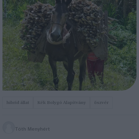
hibrid állat
Kék Bolygó Alapítvány
öszvér
Tóth Menyhért