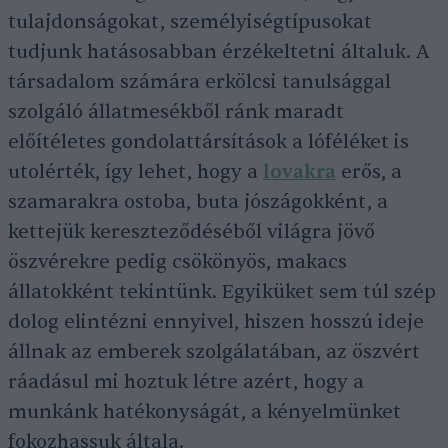
tulajdonságokat, személyiségtípusokat
tudjunk hatásosabban érzékeltetni általuk. A
társadalom számára erkölcsi tanulsággal
szolgáló állatmesékből ránk maradt
előítéletes gondolattársítások a lóféléket is
utolérték, így lehet, hogy a
lovakra
erős, a
szamarakra ostoba, buta jószágokként, a
kettejük kereszteződéséből világra jövő
öszvérekre pedig csökönyös, makacs
állatokként tekintünk. Egyiküket sem túl szép
dolog elintézni ennyivel, hiszen hosszú ideje
állnak az emberek szolgálatában, az öszvért
ráadásul mi hoztuk létre azért, hogy a
munkánk hatékonyságát, a kényelmünket
fokozhassuk általa.