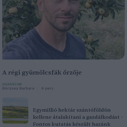
A régi gyümölcsfák őrzője
AGRÁRIUM
Börzsey Barbara
6 perc
Egymillió hektár szántóföldön
kellene átalakítani a gazdálkodást –
Fontos kutatás készült hazánk