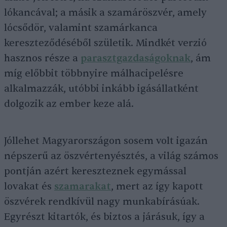
lókancával; a másik a szamáröszvér, amely
lócsődör, valamint szamárkanca
kereszteződéséből születik. Mindkét verzió
hasznos része a
parasztgazdaságoknak
, ám
míg előbbit többnyire málhacipelésre
alkalmazzák, utóbbi inkább igásállatként
dolgozik az ember keze alá.
Jóllehet Magyarországon sosem volt igazán
népszerű az öszvértenyésztés, a világ számos
pontján azért kereszteznek egymással
lovakat és
szamarakat
, mert az így kapott
öszvérek rendkívül nagy munkabírásúak.
Egyrészt kitartók, és biztos a járásuk, így a