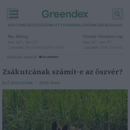
KERTEM
EGÉSZSÉGÜNK
OTTHONUNK
JÖVŐNK
ENERGIA
HULLA
–
–
Ma
Meleg
Péntek
Részben napos, 
Max 40° / Min 25°
Max 34° / Min 21°
Csapadék: 3% (0 mm)
Szél: 6 km/h
Csapadék: 55% (1 mm)
Szél: 
időjárási adatok:
Zsákutcának számít-e az öszvér?
ÉLŐ BOLYGÓNK
2025.10.04