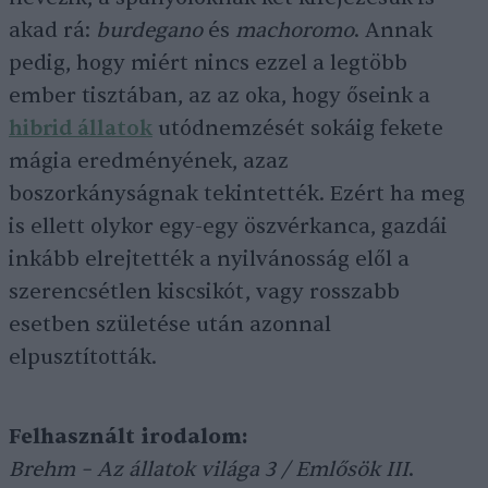
akad rá:
burdegano
és
machoromo
. Annak
pedig, hogy miért nincs ezzel a legtöbb
ember tisztában, az az oka, hogy őseink a
hibrid állatok
utódnemzését sokáig fekete
mágia eredményének, azaz
boszorkányságnak tekintették. Ezért ha meg
is ellett olykor egy-egy öszvérkanca, gazdái
inkább elrejtették a nyilvánosság elől a
szerencsétlen kiscsikót, vagy rosszabb
esetben születése után azonnal
elpusztították.
Felhasznált irodalom:
Brehm – Az állatok világa 3 / Emlősök III
.