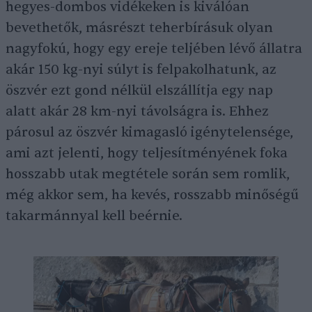
hegyes-dombos vidékeken is kiválóan
bevethetők, másrészt teherbírásuk olyan
nagyfokú, hogy egy ereje teljében lévő állatra
akár 150 kg-nyi súlyt is felpakolhatunk, az
öszvér ezt gond nélkül elszállítja egy nap
alatt akár 28 km-nyi távolságra is. Ehhez
párosul az öszvér kimagasló igénytelensége,
ami azt jelenti, hogy teljesítményének foka
hosszabb utak megtétele során sem romlik,
még akkor sem, ha kevés, rosszabb minőségű
takarmánnyal kell beérnie.