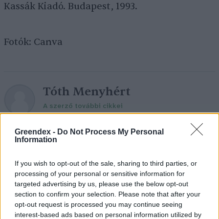
Kassák Kiadó. Budapest, 1993.
Fotók: Canva
Tóth Menyhért
A szerző további cikkei
Greendex -
Do Not Process My Personal
Information
If you wish to opt-out of the sale, sharing to third parties, or
Pár éven belül szivacsvárosokká
processing of your personal or sensitive information for
kellene alakítanunk a
targeted advertising by us, please use the below opt-out
településeinket – Podcast
section to confirm your selection. Please note that after your
opt-out request is processed you may continue seeing
2 perc
PODCAST
interest-based ads based on personal information utilized by