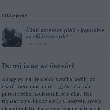
Cikkajánló
Állati sztereotípiák – Jogosak-e
az előítéleteink?
Tóth Menyhért
De mi is az az öszvér?
Ahogy ez már fentebb is szóba került, az
öszvér nem más, mint a
ló
és a szamár
párosításából született hibrid állat. Két
típusát ismerjük: az egyik a lóöszvér, amely
akkor jön létre, ha szamárcsődör párosodik