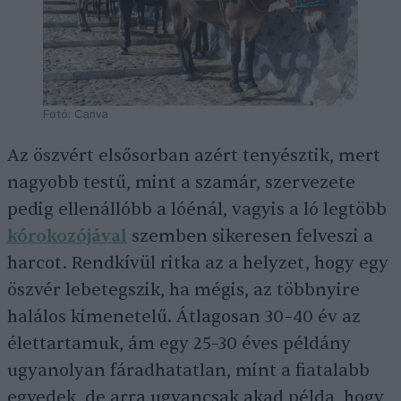
Fotó: Canva
Az öszvért elsősorban azért tenyésztik, mert
nagyobb testű, mint a szamár, szervezete
pedig ellenállóbb a lóénál, vagyis a ló legtöbb
kórokozójával
szemben sikeresen felveszi a
harcot. Rendkívül ritka az a helyzet, hogy egy
öszvér lebetegszik, ha mégis, az többnyire
halálos kimenetelű. Átlagosan 30–40 év az
élettartamuk, ám egy 25–30 éves példány
ugyanolyan fáradhatatlan, mint a fiatalabb
egyedek, de arra ugyancsak akad példa, hogy