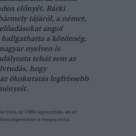
den előnyét. Bárki
bármely tájáról, a német,
 előadásokat angol
 hallgathatta a közönség.
magyar nyelven is
dályozta tehát sem az
elvtudás, hogy
z ökokutatás legfrissebb
ményeit.
ler Dóra, az ÖMKi ügyvezetője, aki az
elbeszélgetésben is megosztotta