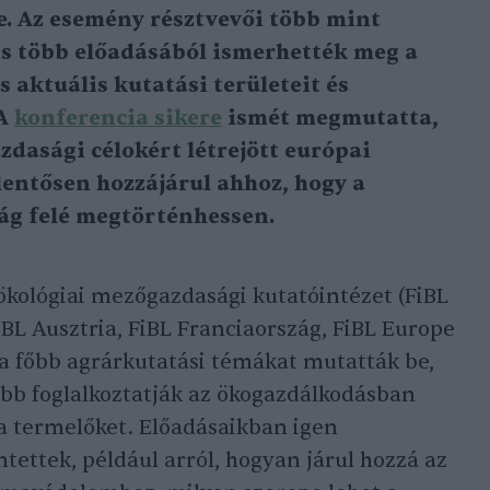
. Az esemény résztvevői több mint
is több előadásából ismerhették meg a
 aktuális kutatási területeit és
 A
konferencia sikere
ismét megmutatta,
zdasági célokért létrejött európai
lentősen hozzájárul ahhoz, hogy a
ág felé megtörténhessen.
kológiai mezőgazdasági kutatóintézet (FiBL
iBL Ausztria, FiBL Franciaország, FiBL Europe
 a főbb agrárkutatási témákat mutatták be,
b foglalkoztatják az ökogazdálkodásban
a termelőket. Előadásaikban igen
tettek, például arról, hogyan járul hozzá az