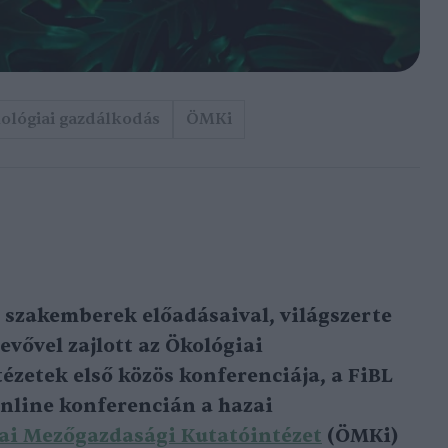
ológiai gazdálkodás
ÖMKi
szakemberek előadásaival, világszerte
evővel zajlott az Ökológiai
zetek első közös konferenciája, a FiBL
online konferencián a hazai
ai Mezőgazdasági Kutatóintézet
(ÖMKi)