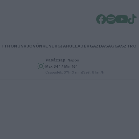
OTTHONUNK
JÖVŐNK
ENERGIA
HULLADÉK
GAZDASÁG
GASZTRO
Vasárnap
–
Napos
Max 34° / Min 18°
h
Csapadék: 0% (0 mm)
Szél: 6 km/h