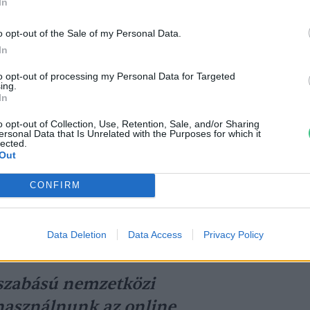
In
o opt-out of the Sale of my Personal Data.
idején például jelentősen megemelkedett a
In
–
a forgalmi adatok 2019-ről 2020-ra 22%-os
to opt-out of processing my Personal Data for Targeted
 más európai országokban, így hazánkban is
ing.
In
rtékelődött a helyi mezőgazdasági termelők
 termelt élelmiszerek megbecsültsége. A
o opt-out of Collection, Use, Retention, Sale, and/or Sharing
ersonal Data that Is Unrelated with the Purposes for which it
lected.
yetértettek abban, hogy a járvány előtti
Out
ndek nem fognak teljesen visszaállni. Jövőbe
területként határozták meg, hogy mi minden
CONFIRM
tja az embereket, hogy a fenntartható
az egészséges táplálkozásban és életmódban.
Data Deletion
Data Access
Privacy Policy
yszabású nemzetközi
ihasználnunk az online