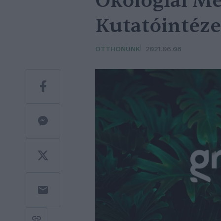
Ökológiai M
Kutatóintézet
OTTHONUNK
2021.06.08