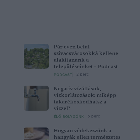
Pár éven belül
szivacsvárosokká kellene
alakítanunk a
településeinket – Podcast
2 perc
PODCAST
Negatív vízállások,
vízkorlátozások: miképp
takarékoskodhatsz a
vízzel?
5 perc
ÉLŐ BOLYGÓNK
Hogyan védekezzünk a
hangyák ellen természetes