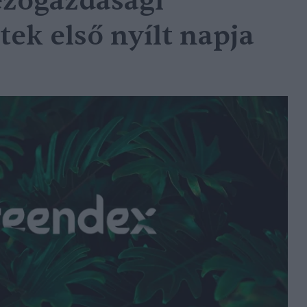
ezőgazdasági
ek első nyílt napja