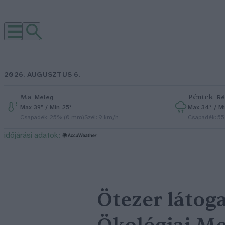
2026. AUGUSZTUS 6.
Ma
–
Péntek
–
Meleg
Ré
Max 39° / Min 25°
Max 34° / Mi
Csapadék: 25% (0 mm)
Szél: 9 km/h
Csapadék: 5
időjárási adatok:
Ötezer látoga