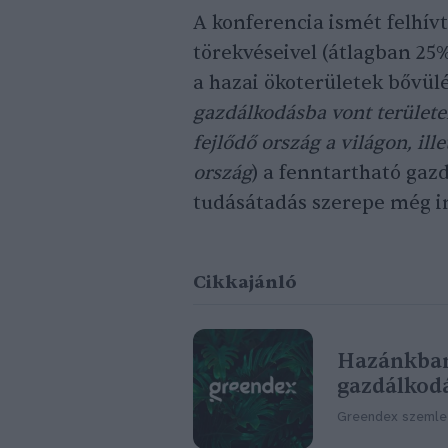
A konferencia ismét felhív
törekvéseivel (átlagban 25%
a hazai ökoterületek bővülé
gazdálkodásba vont területe
fejlődő ország a világon, il
ország
) a fenntartható gaz
tudásátadás szerepe még in
Cikkajánló
Hazánkban 
gazdálkod
Greendex szemle