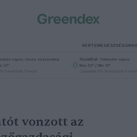
KERTEM
EGÉSZSÉGÜNK
Szombat
–
szben napos, heves zivatarokkal
Többnyire napos
n 21°
Max 32° / Min 19°
5% (1 mm)
Szél: 11 km/h
Csapadék: 5% (0 mm)
Szél: 9 km/
tót vonzott az