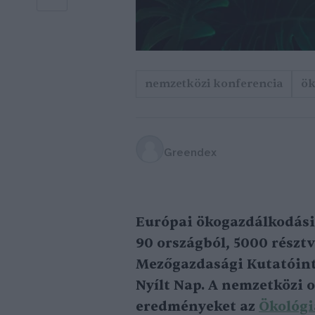
nemzetközi konferencia
ök
Greendex
Európai ökogazdálkodási 
90 országból, 5000 résztv
Mezőgazdasági Kutatóinté
Nyílt Nap. A nemzetközi 
eredményeket az
Ökológi