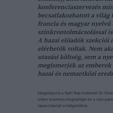
konferenciaszervezés min
becsatlakozhatott a világ 
francia és magyar nyelvű
szinkrontolmácsolással is
A hazai előadók szekciói 
elérhetők voltak. Nem aka
utazási költség, sem a ny
megismerjék az emberek a
hazai és nemzetközi ered
hangsúlyozta a Nyílt Nap érdemeit Dr. Drex
online esemény megnyitóján és a záró pan
tapasztalatait a hallgatókkal.