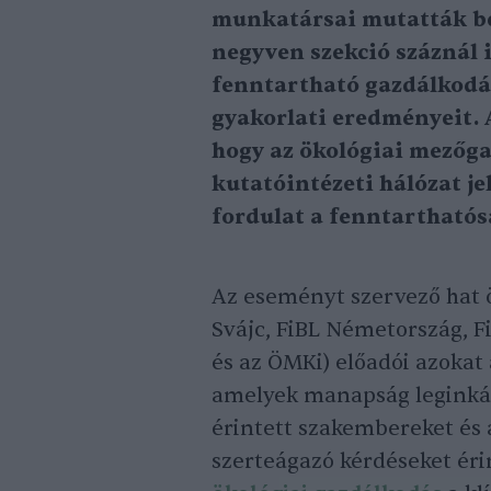
munkatársai mutatták be
negyven szekció száznál 
fenntartható gazdálkodás
gyakorlati eredményeit.
hogy az ökológiai mezőga
kutatóintézeti hálózat je
fordulat a fenntarthatós
Az eseményt szervező hat ö
Svájc, FiBL Németország, F
és az ÖMKi) előadói azokat
amelyek manapság leginkáb
érintett szakembereket és 
szerteágazó kérdéseket érin