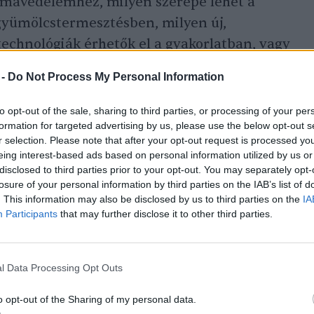
ímavédelemhez, milyen szerepe lehet a
 gyümölcstermesztésben, milyen új,
echnológiák érhetők el a gyakorlatban, vagy
á az európai kutatók a fenntartható
 -
Do Not Process My Personal Information
ményen az ÖMKi tíz munkatársa többek
ti, állattenyésztési és szakpolitikai
to opt-out of the sale, sharing to third parties, or processing of your per
formation for targeted advertising by us, please use the below opt-out s
r selection. Please note that after your opt-out request is processed y
eing interest-based ads based on personal information utilized by us or
disclosed to third parties prior to your opt-out. You may separately opt-
eszélgetésében nemzetközileg elismert
losure of your personal information by third parties on the IAB’s list of
agyar
kutatónők
vitatták meg, hogyan látják
. This information may also be disclosed by us to third parties on the
IA
Participants
that may further disclose it to other third parties.
mennyire fognak előtérbe kerülni az
az részvételi alapon működő, valós
tt kutatások, illetve a fogyasztók számára
l Data Processing Opt Outs
határozó tényezők, amelyek a biotermékek
o opt-out of the Sharing of my personal data.