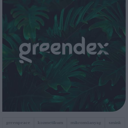
greenpeace
kozmetikum
mikroműanyag
smink