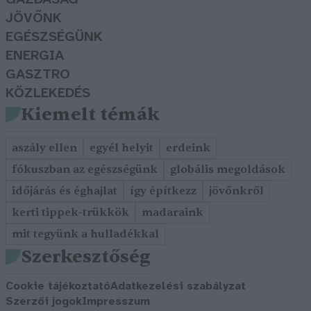
JÖVŐNK
EGÉSZSÉGÜNK
ENERGIA
GASZTRO
KÖZLEKEDÉS
Kiemelt témák
aszály ellen
egyél helyit
erdeink
fókuszban az egészségünk
globális megoldások
időjárás és éghajlat
így építkezz
jövőnkről
kerti tippek-trükkök
madaraink
mit tegyünk a hulladékkal
Szerkesztőség
Cookie tájékoztató
Adatkezelési szabályzat
Szerzői jogok
Impresszum