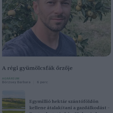
A régi gyümölcsfák őrzője
AGRÁRIUM
Börzsey Barbara
6 perc
Egymillió hektár szántóföldön
kellene átalakítani a gazdálkodást –