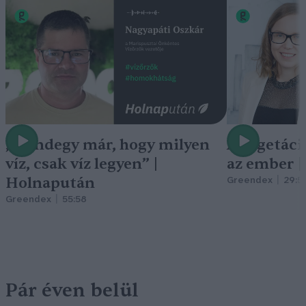
„Mindegy már, hogy milyen
A vegetáci
víz, csak víz legyen” |
az ember 
Holnapután
Greendex
29:5
Greendex
55:58
Pár éven belül