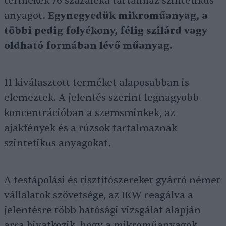
termékek 76 százaléka tartalmaz szintetikus
anyagot.
Egynegyedük mikroműanyag, a
többi pedig folyékony, félig szilárd vagy
oldható formában lévő műanyag.
11 kiválasztott terméket alaposabban is
elemeztek. A jelentés szerint legnagyobb
koncentrációban a szemsminkek, az
ajakfények és a rúzsok tartalmaznak
szintetikus anyagokat.
A testápolási és tisztítószereket gyártó német
vállalatok szövetsége, az IKW reagálva a
jelentésre több hatósági vizsgálat alapján
arra hivatkozik, hogy a mikroműanyagok