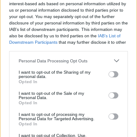
interest-based ads based on personal information utilized by
us or personal information disclosed to third parties prior to
your opt-out. You may separately opt-out of the further
disclosure of your personal information by third parties on the
IAB’s list of downstream participants. This information may
also be disclosed by us to third parties on the
IAB’s List of
Szöllősi Gáborral, a Gardenfutura ügyvezetőjével beszélgettünk.
Downstream Participants
that may further disclose it to other
third parties.
Minden évszázadra jutott egy
Personal Data Processing Opt Outs
„szuperaszály”, az idei év mégis más
I want to opt-out of the Sharing of my
personal data.
Opted In
AGRÁRIUM
I want to opt-out of the Sale of my
Miért viseli meg az embert a hőség
Personal Data.
Opted In
és mit tehetünk ellene?
I want to opt-out of processing my
EGÉSZSÉGÜNK
Personal Data for Targeted Advertising.
Opted In
I want to opt-out of Collection, Use,