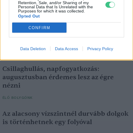
Retention, Sale, and/or Sharing of my
Personal Data that Is Unrelated with the
Purposes for which it was collected.
Opted Out
CONFIRM
Data Deletion
Data Access
Privacy Policy
Csillaghullás, napfogyatkozás:
augusztusban érdemes lesz az égre
nézni
ÉLŐ BOLYGÓNK
Az alacsony vízszintnél durvább dolgok
is történhetnek egy folyóval