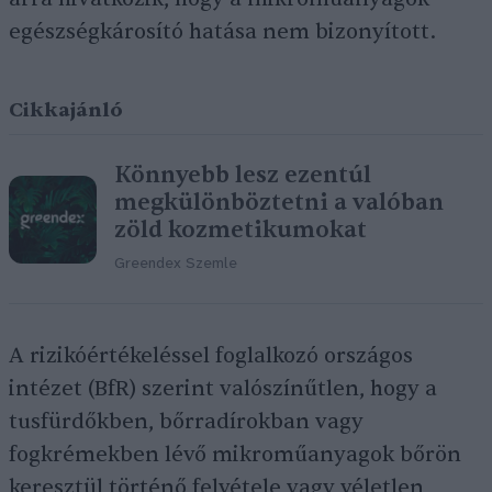
egészségkárosító hatása nem bizonyított.
Cikkajánló
Könnyebb lesz ezentúl
megkülönböztetni a valóban
zöld kozmetikumokat
Greendex Szemle
A rizikóértékeléssel foglalkozó országos
intézet (BfR) szerint valószínűtlen, hogy a
tusfürdőkben, bőrradírokban vagy
fogkrémekben lévő mikroműanyagok bőrön
keresztül történő felvétele vagy véletlen