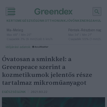
KERTEM
EGÉSZSÉGÜNK
OTTHONUNK
JÖVŐNK
ENERGIA
HULLA
–
–
Ma
Meleg
Péntek
Részben napos, 
Max 40° / Min 25°
Max 34° / Min 21°
Csapadék: 3% (0 mm)
Szél: 6 km/h
Csapadék: 55% (1 mm)
Szél: 
időjárási adatok:
Óvatosan a sminkkel: a
Greenpeace szerint a
kozmetikumok jelentős része
tartalmaz mikroműanyagot
EGÉSZSÉGÜNK
2021.03.22