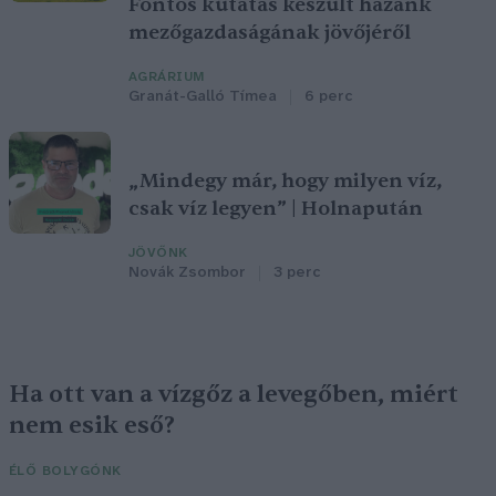
Fontos kutatás készült hazánk
mezőgazdaságának jövőjéről
AGRÁRIUM
Granát-Galló Tímea
6 perc
„Mindegy már, hogy milyen víz,
csak víz legyen” | Holnapután
JÖVŐNK
Novák Zsombor
3 perc
Ha ott van a vízgőz a levegőben, miért
nem esik eső?
ÉLŐ BOLYGÓNK