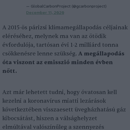
— GlobalCarbonProject (@gcarbonproject)
December 11, 2020
A 2015-ös párizsi klímamegállapodás céljainak
eléréséhez, melynek ma van az ötödik
évfordulója, tartósan évi 1-2 milliárd tonna
csökkenésre lenne szükség.
A megállapodás
óta viszont az emisszió minden évben
nőtt.
Azt már lehetett tudni, hogy óvatosan kell
kezelni a koronavírus miatti lezárások
következtében visszaesett üvegházhatású gáz
kibocsátást, hiszen a válsághelyzet
elmúltával valószínűleg a szennyezés