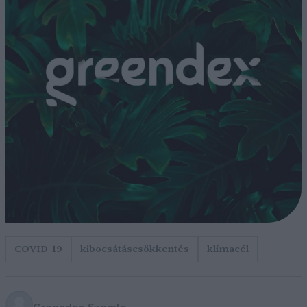
COVID-19
kibocsátáscsökkentés
klímacél