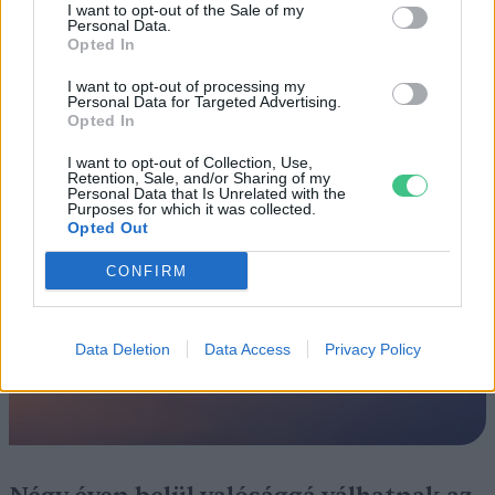
I want to opt-out of the Sale of my
Personal Data.
ÉLŐ BOLYGÓNK
Opted In
I want to opt-out of processing my
Szedd magad őszibarack: itt vannak
Personal Data for Targeted Advertising.
a legjobb lelőhelyek!
Opted In
I want to opt-out of Collection, Use,
SZEMLE
Retention, Sale, and/or Sharing of my
Personal Data that Is Unrelated with the
Purposes for which it was collected.
Opted Out
CONFIRM
Data Deletion
Data Access
Privacy Policy