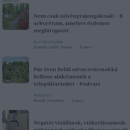
ENERGIA
Nem csak növényrajongóknak! – 8
arborétum, amelyet érdemes
meglátogatni
ÉLŐ BOLYGÓNK
Granát-Galló Tímea
5 perc
Pár éven belül szivacsvárosokká
kellene alakítanunk a
településeinket – Podcast
PODCAST
Novák Zsombor
2 perc
Negatív vízállások, vízkorlátozások: