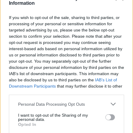
Information
If you wish to opt-out of the sale, sharing to third parties, or
processing of your personal or sensitive information for
targeted advertising by us, please use the below opt-out
section to confirm your selection. Please note that after your
opt-out request is processed you may continue seeing
interest-based ads based on personal information utilized by
us or personal information disclosed to third parties prior to
your opt-out. You may separately opt-out of the further
disclosure of your personal information by third parties on the
IAB’s list of downstream participants. This information may
also be disclosed by us to third parties on the
IAB’s List of
Downstream Participants
that may further disclose it to other
Ezt a növényt már az őskorban is ismerték, a népi gyógyászatban
third parties.
pedig ma is számos betegség ellen használják.
Personal Data Processing Opt Outs
I want to opt-out of the Sharing of my
Születésnapi programokkal várja a
personal data.
hétvégén a közönséget a 160 éves
Opted In
Fővárosi Állatkert