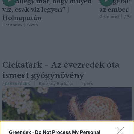
„Mindegy már, hogy milyen
A vegetáci
víz, csak víz legyen” |
az ember 
Holnapután
Greendex
29:5
Greendex
55:58
Cickafark – Az évezredek óta
ismert gyógynövény
Börzsey Barbara
1 perc
EGÉSZSÉGÜNK
Greendex -
Do Not Process My Personal