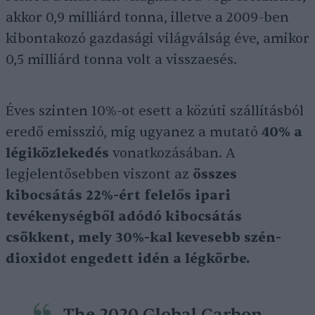
akkor 0,9 milliárd tonna, illetve a 2009-ben
kibontakozó gazdasági világválság éve, amikor
0,5 milliárd tonna volt a visszaesés.
Éves szinten 10%-ot esett a közúti szállításból
eredő emisszió, míg ugyanez a mutató
40% a
légiközlekedés
vonatkozásában. A
legjelentősebben viszont az
összes
kibocsátás 22%-ért felelős ipari
tevékenységből adódó kibocsátás
csökkent, mely 30%-kal kevesebb szén-
dioxidot engedett idén a légkörbe.
The 2020 Global Carbon