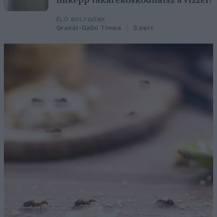
miképp takarékoskodhatsz a vízzel?
ÉLŐ BOLYGÓNK
Granát-Galló Tímea
5 perc