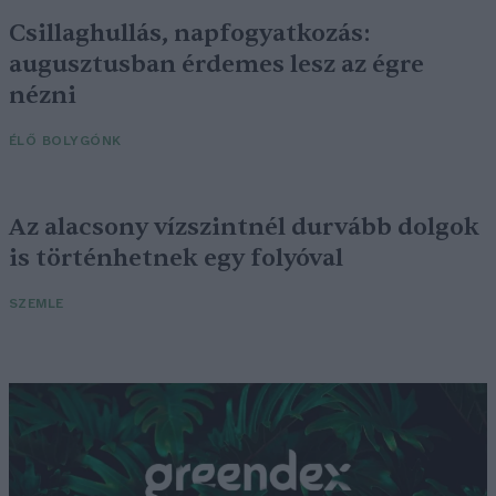
Csillaghullás, napfogyatkozás:
augusztusban érdemes lesz az égre
nézni
ÉLŐ BOLYGÓNK
Az alacsony vízszintnél durvább dolgok
is történhetnek egy folyóval
SZEMLE