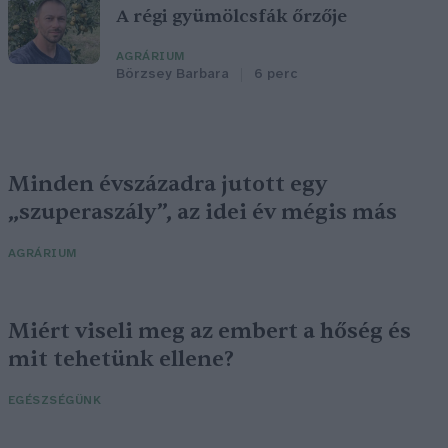
A régi gyümölcsfák őrzője
AGRÁRIUM
Börzsey Barbara
6 perc
Minden évszázadra jutott egy
„szuperaszály”, az idei év mégis más
AGRÁRIUM
Miért viseli meg az embert a hőség és
mit tehetünk ellene?
EGÉSZSÉGÜNK