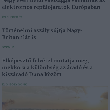
Négy éven belül valósággá válhatnak az
elektromos repülőjáratok Európában
KÖZLEKEDÉS
Történelmi aszály sújtja Nagy-
Britanniát is
SZEMLE
Elképesztő felvétel mutatja meg,
mekkora a különbség az áradó és a
kiszáradó Duna között
ÉLŐ BOLYGÓNK