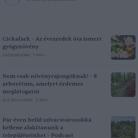
Cickafark – Az évezredek óta ismert
gyógynövény
1 perc
EGÉSZSÉGÜNK
Nem csak növényrajongóknak! – 8
arborétum, amelyet érdemes
meglátogatni
5 perc
ÉLŐ BOLYGÓNK
Pár éven belül szivacsvárosokká
kellene alakítanunk a
településeinket – Podcast