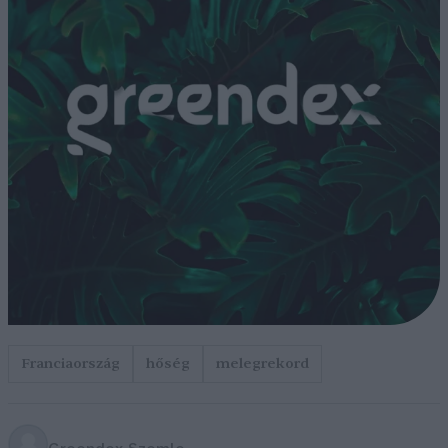
Franciaország
hőség
melegrekord