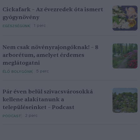
Cickafark – Az évezredek óta ismert
gyógynövény
1 perc
EGÉSZSÉGÜNK
Nem csak növényrajongóknak! – 8
arborétum, amelyet érdemes
meglátogatni
5 perc
ÉLŐ BOLYGÓNK
Pár éven belül szivacsvárosokká
kellene alakítanunk a
településeinket – Podcast
2 perc
PODCAST