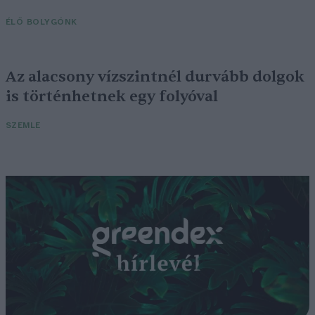
ÉLŐ BOLYGÓNK
Az alacsony vízszintnél durvább dolgok
is történhetnek egy folyóval
SZEMLE