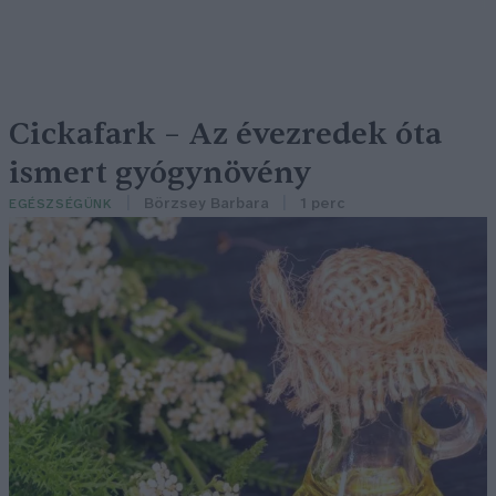
Cickafark – Az évezredek óta
ismert gyógynövény
Börzsey Barbara
1 perc
EGÉSZSÉGÜNK