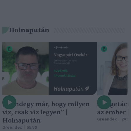
Holnapután
„Mindegy már, hogy milyen
A vegetáci
víz, csak víz legyen” |
az ember 
Holnapután
Greendex
29:5
Greendex
55:58