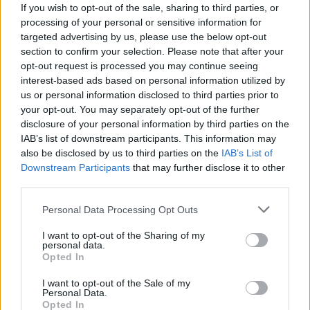
If you wish to opt-out of the sale, sharing to third parties, or
a legjobb lelőhelyek!
processing of your personal or sensitive information for
targeted advertising by us, please use the below opt-out
SZEMLE
section to confirm your selection. Please note that after your
opt-out request is processed you may continue seeing
interest-based ads based on personal information utilized by
us or personal information disclosed to third parties prior to
your opt-out. You may separately opt-out of the further
disclosure of your personal information by third parties on the
IAB’s list of downstream participants. This information may
also be disclosed by us to third parties on the
IAB’s List of
Downstream Participants
that may further disclose it to other
third parties.
Personal Data Processing Opt Outs
I want to opt-out of the Sharing of my
Négy éven belül valósággá válhatnak az
personal data.
Opted In
elektromos repülőjáratok Európában
I want to opt-out of the Sale of my
Personal Data.
KÖZLEKEDÉS
Opted In