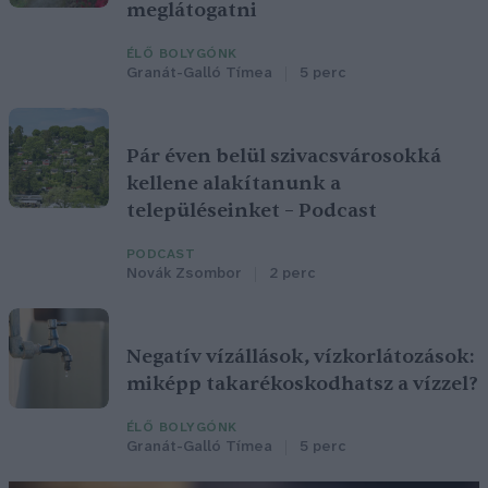
meglátogatni
ÉLŐ BOLYGÓNK
Granát-Galló Tímea
5 perc
Pár éven belül szivacsvárosokká
kellene alakítanunk a
településeinket – Podcast
PODCAST
Novák Zsombor
2 perc
Negatív vízállások, vízkorlátozások:
miképp takarékoskodhatsz a vízzel?
ÉLŐ BOLYGÓNK
Granát-Galló Tímea
5 perc