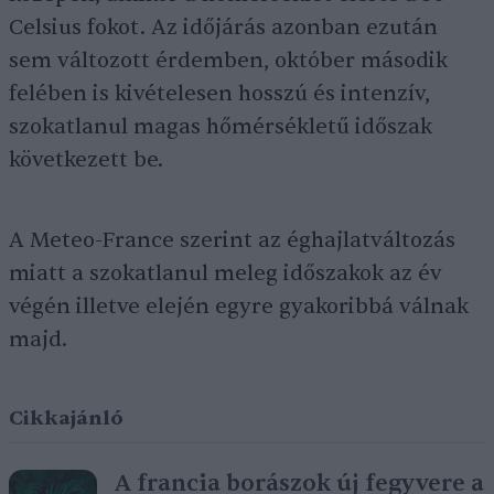
Celsius fokot. Az időjárás azonban ezután
sem változott érdemben, október második
felében is kivételesen hosszú és intenzív,
szokatlanul magas hőmérsékletű időszak
következett be.
A Meteo-France szerint az éghajlatváltozás
miatt a szokatlanul meleg időszakok az év
végén illetve elején egyre gyakoribbá válnak
majd.
Cikkajánló
A francia borászok új fegyvere a