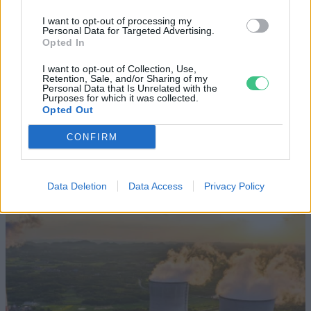
Történelmi aszály sújtja Nagy-
I want to opt-out of processing my
Personal Data for Targeted Advertising.
Britanniát is
Opted In
I want to opt-out of Collection, Use,
SZEMLE
Retention, Sale, and/or Sharing of my
Personal Data that Is Unrelated with the
Purposes for which it was collected.
Elképesztő felvétel mutatja meg,
Opted Out
mekkora a különbség az áradó és a
CONFIRM
kiszáradó Duna között
ÉLŐ BOLYGÓNK
Data Deletion
Data Access
Privacy Policy