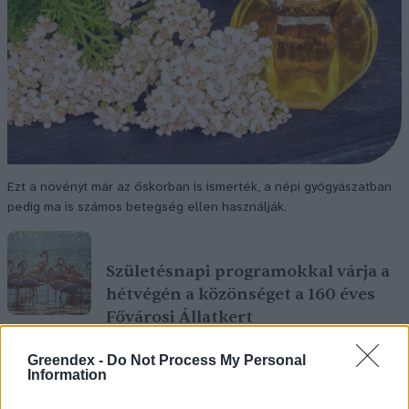
Ezt a növényt már az őskorban is ismerték, a népi gyógyászatban
pedig ma is számos betegség ellen használják.
Születésnapi programokkal várja a
hétvégén a közönséget a 160 éves
Fővárosi Állatkert
ÉLŐ BOLYGÓNK
Greendex -
Do Not Process My Personal
Information
Szedd magad őszibarack: itt vannak