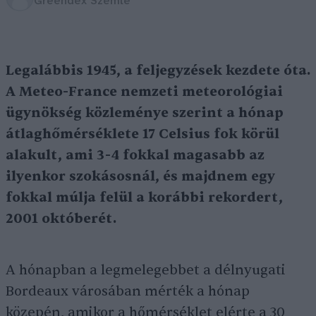
Greendex Szemle
Legalábbis 1945, a feljegyzések kezdete óta.
A Meteo-France nemzeti meteorológiai
ügynökség közleménye szerint a hónap
átlaghőmérséklete 17 Celsius fok körül
alakult, ami 3-4 fokkal magasabb az
ilyenkor szokásosnál, és majdnem egy
fokkal múlja felül a korábbi rekordert,
2001 októberét.
A hónapban a legmelegebbet a délnyugati
Bordeaux városában mérték a hónap
közepén, amikor a hőmérséklet elérte a 30