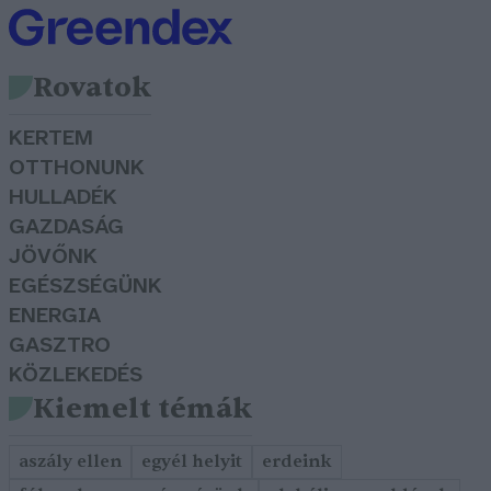
Rovatok
KERTEM
OTTHONUNK
HULLADÉK
GAZDASÁG
JÖVŐNK
EGÉSZSÉGÜNK
ENERGIA
GASZTRO
KÖZLEKEDÉS
Kiemelt témák
aszály ellen
egyél helyit
erdeink