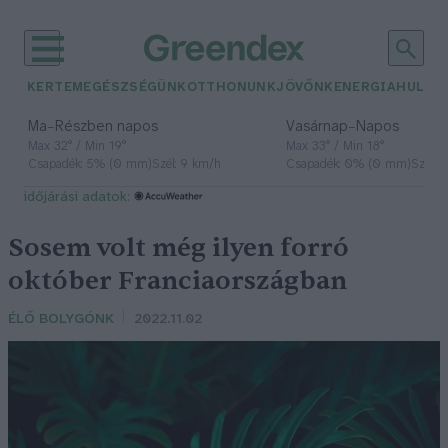
KERTEM
EGÉSZSÉGÜNK
OTTHONUNK
JÖVŐNK
ENERGIA
HULLA
–
–
Ma
Részben napos
Vasárnap
Napos
Max 32° / Min 19°
Max 33° / Min 18°
Csapadék: 5% (0 mm)
Szél: 9 km/h
Csapadék: 0% (0 mm)
Szél: 
időjárási adatok:
Sosem volt még ilyen forró
október Franciaországban
ÉLŐ BOLYGÓNK
2022.11.02