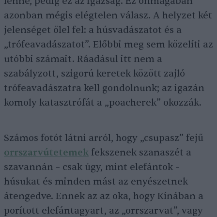
lenne, pedig ez az igazság. Ez önmagában
azonban mégis elégtelen válasz. A helyzet két
jelenséget ölel fel: a húsvadászatot és a
„trófeavadászatot”. Előbbi meg sem közelíti az
utóbbi számait. Ráadásul itt nem a
szabályzott, szigorú keretek között zajló
trófeavadászatra kell gondolnunk; az igazán
komoly katasztrófát a „poacherek” okozzák.
Számos fotót látni arról, hogy „csupasz” fejű
orrszarvútetemek
fekszenek szanaszét a
szavannán – csak úgy, mint elefántok –
húsukat és minden mást az enyészetnek
átengedve. Ennek az az oka, hogy Kínában a
porított elefántagyart, az „orrszarvat”, vagy