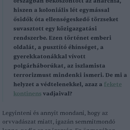
országban beköszöntött az anarchia,
hiszen a koloniális lét
egymással
ősidők óta ellenségeskedő törzseket
suvasztott egy közigazgatási
rendszerbe. Ezen történet emberi
oldalát, a pusztító éhínséget, a
gyerekkatonákkal vívott
polgárháborúkat, az iszlamista
terrorizmust mindenki ismeri. De mi a
helyzet a védtelenekkel, azaz a
fekete
kontinens
vadjaival?
Legyinteni és annyit mondani, hogy az
orvvadászat miatt, igazán semmitmondó