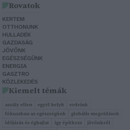
Rovatok
KERTEM
OTTHONUNK
HULLADÉK
GAZDASÁG
JÖVŐNK
EGÉSZSÉGÜNK
ENERGIA
GASZTRO
KÖZLEKEDÉS
Kiemelt témák
aszály ellen
egyél helyit
erdeink
fókuszban az egészségünk
globális megoldások
időjárás és éghajlat
így építkezz
jövőnkről