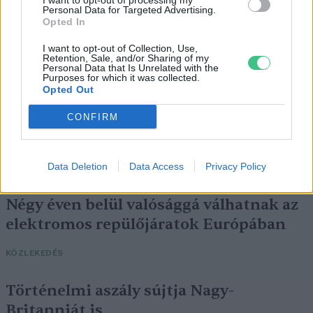
I want to opt-out of processing my
Personal Data for Targeted Advertising.
Opted In
I want to opt-out of Collection, Use,
Retention, Sale, and/or Sharing of my
Personal Data that Is Unrelated with the
Purposes for which it was collected.
Opted Out
CONFIRM
Data Deletion
Data Access
Privacy Policy
Négy éven belül valósággá válhatnak az
elektromos repülőjáratok Európában
KÖZLEKEDÉS
Történelmi aszály sújtja Nagy-
Britanniát is