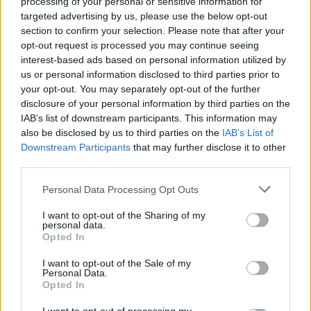
processing of your personal or sensitive information for
targeted advertising by us, please use the below opt-out
section to confirm your selection. Please note that after your
opt-out request is processed you may continue seeing
interest-based ads based on personal information utilized by
us or personal information disclosed to third parties prior to
your opt-out. You may separately opt-out of the further
Ezt a növényt már az őskorban is ismerték, a népi gyógyászatban
disclosure of your personal information by third parties on the
pedig ma is számos betegség ellen használják.
IAB’s list of downstream participants. This information may
also be disclosed by us to third parties on the
IAB’s List of
Downstream Participants
that may further disclose it to other
third parties.
Születésnapi programokkal várja a
hétvégén a közönséget a 160 éves
Personal Data Processing Opt Outs
Fővárosi Állatkert
I want to opt-out of the Sharing of my
personal data.
ÉLŐ BOLYGÓNK
Opted In
Szedd magad őszibarack: itt vannak
I want to opt-out of the Sale of my
Personal Data.
a legjobb lelőhelyek!
Opted In
SZEMLE