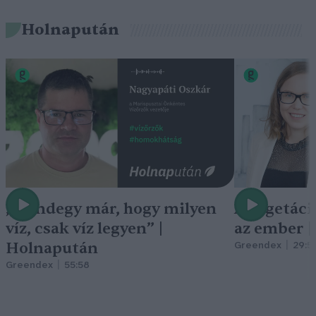
Holnapután
„Mindegy már, hogy milyen
A vegetáci
víz, csak víz legyen” |
az ember 
Holnapután
Greendex
29:5
Greendex
55:58