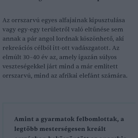
Az orrszarvú egyes alfajainak kipusztulása
vagy egy-egy területről való eltűnése sem
annak a pár angol lordnak köszönhető, aki
rekreációs célból itt-ott vadászgatott. Az
elmúlt 30–40 év az, amely igazán súlyos
veszteségekkel járt mind a már említett
orrszarvú, mind az afrikai elefánt számára.
Amint a gyarmatok felbomlottak, a
legtöbb mesterségesen kreált