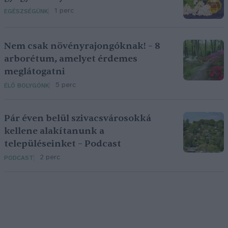
1 perc
EGÉSZSÉGÜNK
Nem csak növényrajongóknak! – 8
arborétum, amelyet érdemes
meglátogatni
5 perc
ÉLŐ BOLYGÓNK
Pár éven belül szivacsvárosokká
kellene alakítanunk a
településeinket – Podcast
2 perc
PODCAST