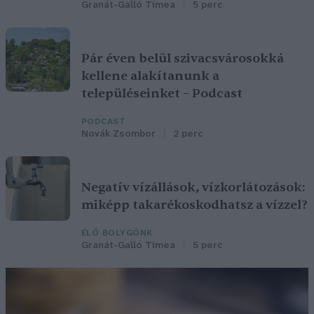
Granát-Galló Tímea
5 perc
Pár éven belül szivacsvárosokká
kellene alakítanunk a
településeinket – Podcast
PODCAST
Novák Zsombor
2 perc
Negatív vízállások, vízkorlátozások:
miképp takarékoskodhatsz a vízzel?
ÉLŐ BOLYGÓNK
Granát-Galló Tímea
5 perc