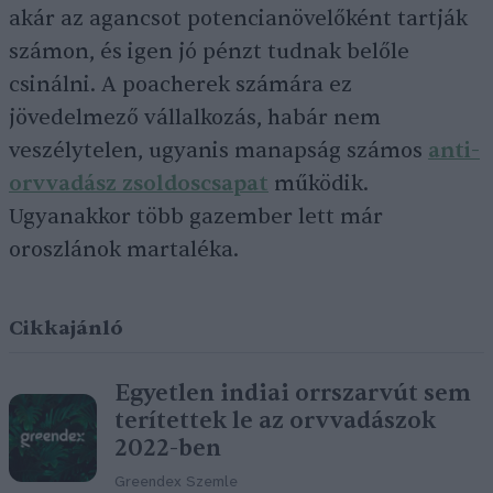
akár az agancsot potencianövelőként tartják
számon, és igen jó pénzt tudnak belőle
csinálni. A poacherek számára ez
jövedelmező vállalkozás, habár nem
veszélytelen, ugyanis manapság számos
anti-
orvvadász zsoldoscsapat
működik.
Ugyanakkor több gazember lett már
oroszlánok martaléka.
Cikkajánló
Egyetlen indiai orrszarvút sem
terítettek le az orvvadászok
2022-ben
Greendex Szemle