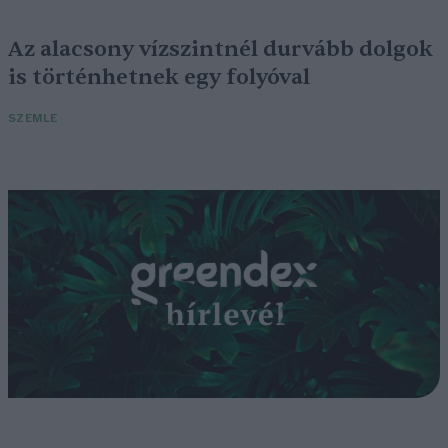
Az alacsony vízszintnél durvább dolgok
is történhetnek egy folyóval
SZEMLE