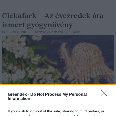
Cickafark – Az évezredek óta
ismert gyógynövény
Börzsey Barbara
1 perc
EGÉSZSÉGÜNK
Greendex -
Do Not Process My Personal
Information
If you wish to opt-out of the sale, sharing to third parties, or