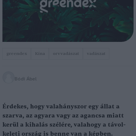
greendex
Kína
orvvadászat
vadászat
Bódi Ábel
Érdekes, hogy valahányszor egy állat a
szarva, az agyara vagy az agancsa miatt
kerül a kihalás szélére, valahogy a távol-
keleti ország is benne van a képben.