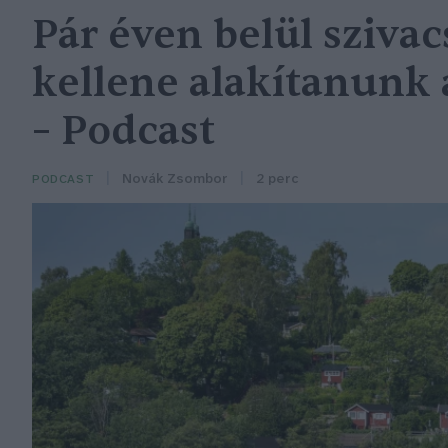
Pár éven belül sziva
kellene alakítanunk 
– Podcast
Novák Zsombor
2 perc
PODCAST