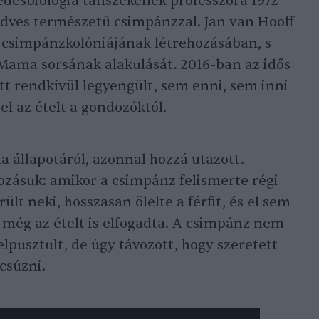
edésbiológia tanszékének professzora 1972-
kedves természetű csimpánzzal. Jan van Hooff
es csimpánzkolóniájának létrehozásában, s
Mama sorsának alakulását. 2016-ban az idős
latt rendkívül legyengült, sem enni, sem inni
l az ételt a gondozóktól.
 állapotáról, azonnal hozzá utazott.
kozásuk: amikor a csimpánz felismerte régi
lt neki, hosszasan ölelte a férfit, és el sem
még az ételt is elfogadta. A csimpánz nem
elpusztult, de úgy távozott, hogy szeretett
úcsúzni.