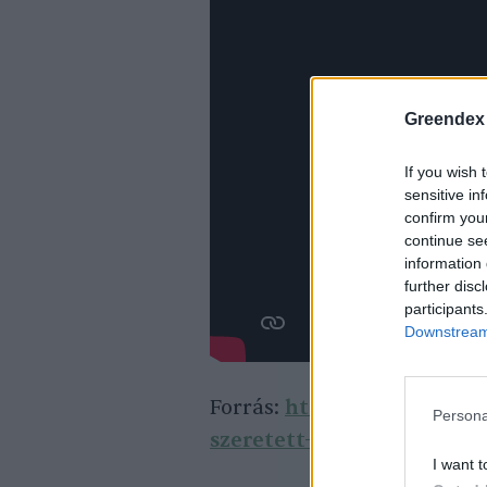
Greendex
If you wish 
sensitive in
confirm you
continue se
information 
further disc
participants
Downstream 
Forrás:
http://www.erdekes
Persona
szeretett-gondozojatol-az
I want t