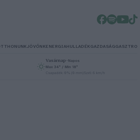
OTTHONUNK
JÖVŐNK
ENERGIA
HULLADÉK
GAZDASÁG
GASZTRO
Vasárnap
–
Napos
Max 34° / Min 18°
h
Csapadék: 0% (0 mm)
Szél: 6 km/h