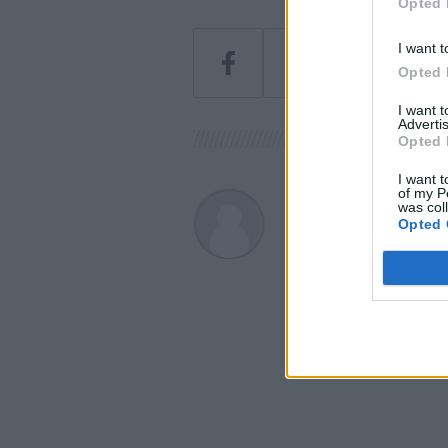
Opted 
I want t
Opted 
I want 
Advertis
Opted 
I want t
of my P
Greendex
was col
Opted 
A szerző további cikk