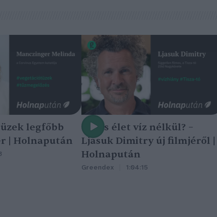
tüzek legfőbb
Nincs élet víz nélkül? –
r | Holnapután
Ljasuk Dimitry új filmjéről |
Holnapután
3
Greendex
1:04:15