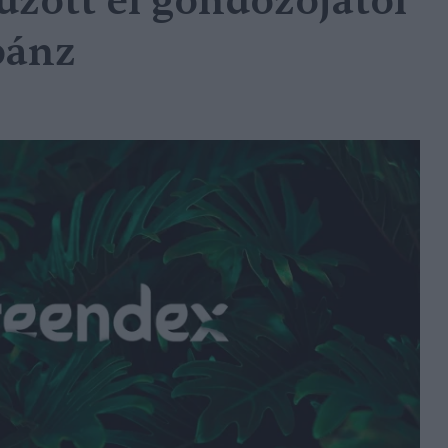
zott el gondozójától
pánz