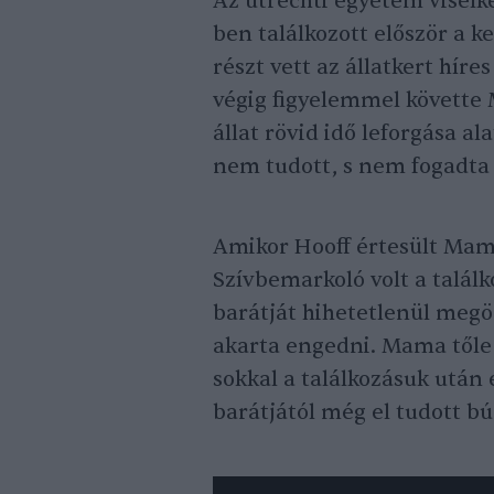
Az utrechti egyetem viselk
ben találkozott először a 
részt vett az állatkert hír
végig figyelemmel követte 
állat rövid idő leforgása a
nem tudott, s nem fogadta e
Amikor Hooff értesült Mama
Szívbemarkoló volt a talál
barátját hihetetlenül megörü
akarta engedni. Mama tőle 
sokkal a találkozásuk után 
barátjától még el tudott b