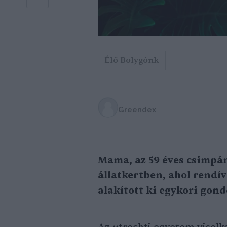
Élő Bolygónk
Greendex
Mama, az 59 éves csimpán
állatkertben, ahol rendív
alakított ki egykori gond