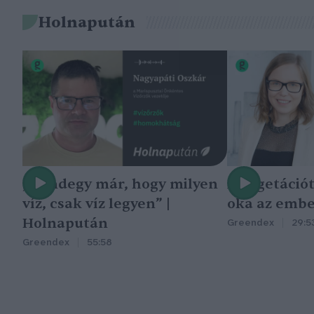
Holnapután
„Mindegy már, hogy milyen
A vegetáció
víz, csak víz legyen” |
oka az embe
Holnapután
Greendex
29:5
Greendex
55:58