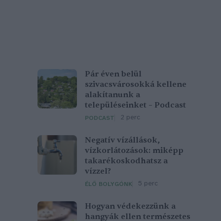
Pár éven belül
szivacsvárosokká kellene
alakítanunk a
településeinket – Podcast
2 perc
PODCAST
Negatív vízállások,
vízkorlátozások: miképp
takarékoskodhatsz a
vízzel?
5 perc
ÉLŐ BOLYGÓNK
Hogyan védekezzünk a
hangyák ellen természetes