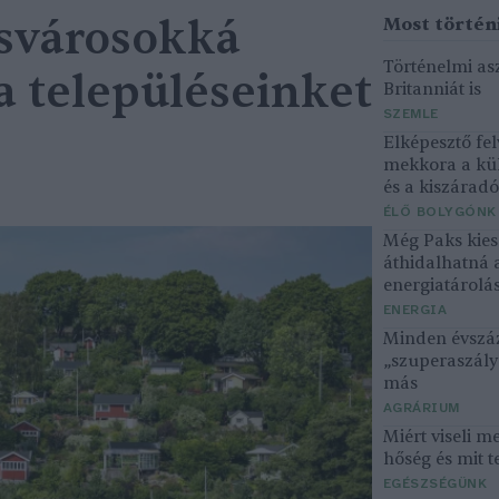
csvárosokká
Történelmi asz
a településeinket
Britanniát is
SZEMLE
Elképesztő fel
mekkora a kü
és a kiszárad
ÉLŐ BOLYGÓNK
Még Paks kiesé
áthidalhatná 
energiatárolá
ENERGIA
Minden évszáz
„szuperaszály”
más
AGRÁRIUM
Miért viseli m
hőség és mit t
EGÉSZSÉGÜNK