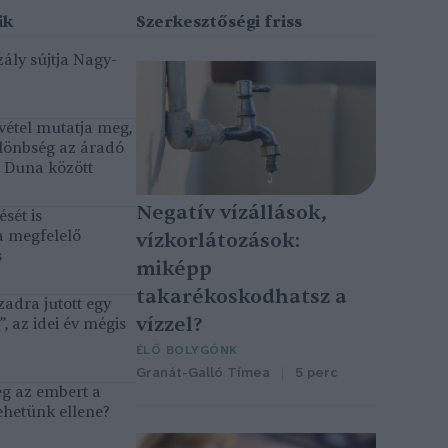
ály sújtja Nagy-
vétel mutatja meg,
lönbség az áradó
ó Duna között
Negatív vízállások,
sét is
a megfelelő
vízkorlátozások:
s
miképp
takarékoskodhatsz a
adra jutott egy
vízzel?
, az idei év mégis
ÉLŐ BOLYGÓNK
Granát-Galló Tímea
5 perc
eg az embert a
ehetünk ellene?