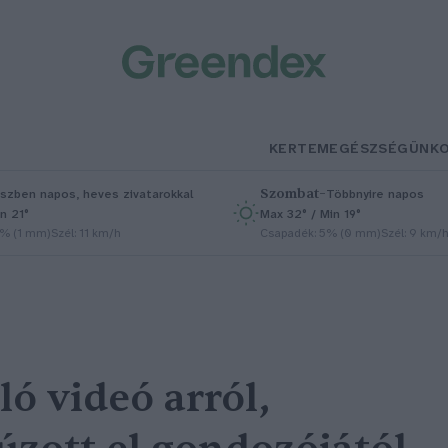
KERTEM
EGÉSZSÉGÜNK
Szombat
–
szben napos, heves zivatarokkal
Többnyire napos
n 21°
Max 32° / Min 19°
5% (1 mm)
Szél: 11 km/h
Csapadék: 5% (0 mm)
Szél: 9 km/
ó videó arról,