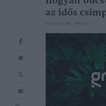
hogyan búcsú
az idős csim
ÉLŐ BOLYGÓNK
2019.06.11