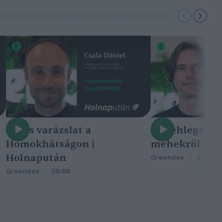
Nincs varázslat a
A méhlegelő 
Homokhátságon |
méhekről szól
Holnapután
Greendex
46:47
Greendex
50:00