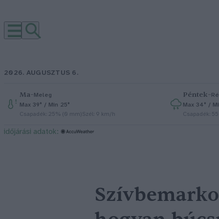
2026. AUGUSZTUS 6.
Ma
–
Péntek
–
Meleg
Ré
Max 39° / Min 25°
Max 34° / Mi
Csapadék: 25% (0 mm)
Szél: 9 km/h
Csapadék: 5
időjárási adatok:
Szívbemarkol