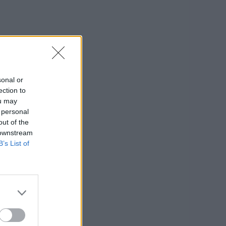
sonal or
ection to
ou may
 personal
out of the
 downstream
B’s List of