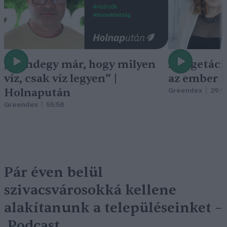
„Mindegy már, hogy milyen
A vegetáci
víz, csak víz legyen” |
az ember 
Holnapután
Greendex
29:5
Greendex
55:58
Pár éven belül
szivacsvárosokká kellene
alakítanunk a településeinket –
Podcast