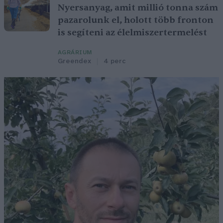
Nyersanyag, amit millió tonna szám
pazarolunk el, holott több fronton
is segíteni az élelmiszertermelést
AGRÁRIUM
Greendex
4 perc