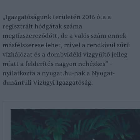
„Igazgatóságunk területén 2016 óta a
regisztrált hódgátak száma
megtízszereződött, de a valós szám ennek
másfélszerese lehet, mivel a rendkívül sűrű
vízhálózat és a dombvidéki vízgyűjtő jelleg
miatt a felderítés nagyon nehézkes” –
nyilatkozta a nyugat.hu-nak a Nyugat-
dunántúli Vízügyi Igazgatóság.