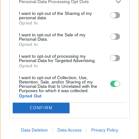
Personal Data Processing Opt Outs
I want to opt-out of the Sharing of my
Szöllősi Gáborral, a Gardenfutura ügyvezetőjével beszélgettünk.
personal data.
Opted In
I want to opt-out of the Sale of my
Minden évszázadra jutott egy
Personal Data.
„szuperaszály”, az idei év mégis más
Opted In
I want to opt-out of processing my
AGRÁRIUM
Personal Data for Targeted Advertising.
Opted In
Miért viseli meg az embert a hőség
I want to opt-out of Collection, Use,
és mit tehetünk ellene?
Retention, Sale, and/or Sharing of my
Personal Data that Is Unrelated with the
Purposes for which it was collected.
EGÉSZSÉGÜNK
Opted Out
CONFIRM
Data Deletion
Data Access
Privacy Policy