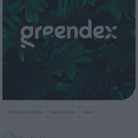
élőhelypusztulás
fajvédelem
hód