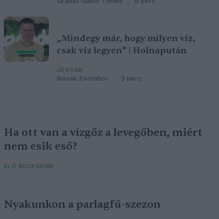
Granát-Galló Tímea
6 perc
„Mindegy már, hogy milyen víz,
csak víz legyen” | Holnapután
JÖVŐNK
Novák Zsombor
3 perc
Ha ott van a vízgőz a levegőben, miért
nem esik eső?
ÉLŐ BOLYGÓNK
Nyakunkon a parlagfű-szezon