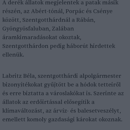
A derék állatok megjelentek a patak másik
részén, az Abért-tónál, Porpác és Csénye
között, Szentgotthárdnál a Rábán,
Gyöngyösfaluban, Zalában
áramkimaradásokat okoztak,
Szentgotthárdon pedig háborút hirdettek
ellenük.
Labritz Béla, szentgotthárdi alpolgármester
bizonyítékokat gyűjtött be a hódok tetteiről
és erre biztatta a városlakókat is. Szerinte az
állatok az erdőirtással elősegítik a
klímaváltozást, az árvíz- és balesetveszélyt,
emellett komoly gazdasági károkat okoznak.