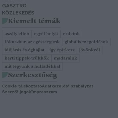
GASZTRO
KÖZLEKEDÉS
Kiemelt témák
aszály ellen
egyél helyit
erdeink
fókuszban az egészségünk
globális megoldások
időjárás és éghajlat
így építkezz
jövőnkről
kerti tippek-trükkök
madaraink
mit tegyünk a hulladékkal
Szerkesztőség
Cookie tájékoztató
Adatkezelési szabályzat
Szerzői jogok
Impresszum