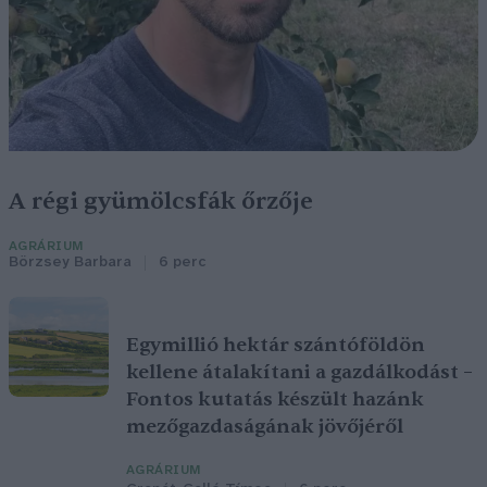
A régi gyümölcsfák őrzője
AGRÁRIUM
Börzsey Barbara
6 perc
Egymillió hektár szántóföldön
kellene átalakítani a gazdálkodást –
Fontos kutatás készült hazánk
mezőgazdaságának jövőjéről
AGRÁRIUM