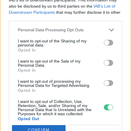
also be disclosed by us to third parties on the
IAB’s List of
Downstream Participants
that may further disclose it to other
third parties.
Personal Data Processing Opt Outs
I want to opt-out of the Sharing of my
personal data.
Opted In
I want to opt-out of the Sale of my
Personal Data.
A vitorlavirág ideális szobanövény, hiszen kiválóan tűri a meleget
Opted In
és a fényszegény környezetet.
I want to opt-out of processing my
Personal Data for Targeted Advertising.
Opted In
Születésnapi programokkal várja a
hétvégén a közönséget a 160 éves
I want to opt-out of Collection, Use,
Retention, Sale, and/or Sharing of my
Fővárosi Állatkert
Personal Data that Is Unrelated with the
Purposes for which it was collected.
Opted Out
ÉLŐ BOLYGÓNK
CONFIRM