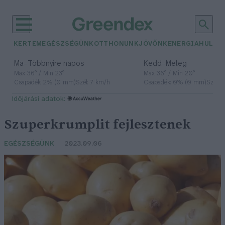
KERTEM
EGÉSZSÉGÜNK
OTTHONUNK
JÖVŐNK
ENERGIA
HULLA
–
–
Ma
Többnyire napos
Kedd
Meleg
Max 36° / Min 23°
Max 36° / Min 20°
Csapadék: 2% (0 mm)
Szél: 7 km/h
Csapadék: 0% (0 mm)
Szél: 
időjárási adatok:
Szuperkrumplit fejlesztenek
EGÉSZSÉGÜNK
2023.09.06