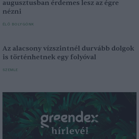
augusztusban érdemes lesz az égre
nézni
ÉLŐ BOLYGÓNK
Az alacsony vízszintnél durvább dolgok
is történhetnek egy folyóval
SZEMLE