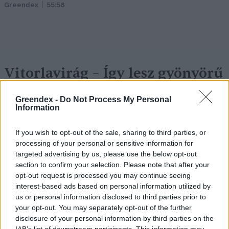
Greendex
55:58
Vitorlavirág – Így lesz gyönyörű
a te lakásodban is
Greendex -
Do Not Process My Personal
Lonkay Márta
4 perc
ÉLŐ BOLYGÓNK
Information
If you wish to opt-out of the sale, sharing to third parties, or
processing of your personal or sensitive information for
targeted advertising by us, please use the below opt-out
section to confirm your selection. Please note that after your
opt-out request is processed you may continue seeing
interest-based ads based on personal information utilized by
us or personal information disclosed to third parties prior to
your opt-out. You may separately opt-out of the further
disclosure of your personal information by third parties on the
IAB’s list of downstream participants. This information may