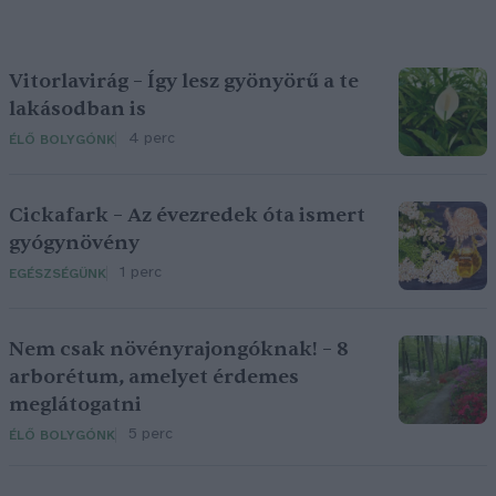
Vitorlavirág – Így lesz gyönyörű a te
lakásodban is
4 perc
ÉLŐ BOLYGÓNK
Cickafark – Az évezredek óta ismert
gyógynövény
1 perc
EGÉSZSÉGÜNK
Nem csak növényrajongóknak! – 8
arborétum, amelyet érdemes
meglátogatni
5 perc
ÉLŐ BOLYGÓNK