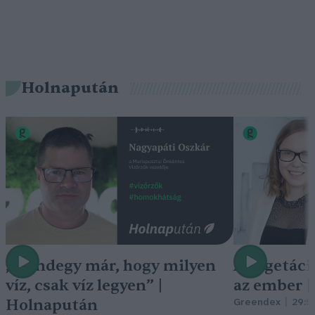
Holnapután
„Mindegy már, hogy milyen
A vegetáci
víz, csak víz legyen” |
az ember 
Holnapután
Greendex
29:5