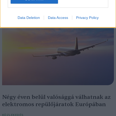
Szedd magad őszibarack: itt vannak
a legjobb lelőhelyek!
Data Deletion
Data Access
Privacy Policy
SZEMLE
Négy éven belül valósággá válhatnak az
elektromos repülőjáratok Európában
KÖZLEKEDÉS