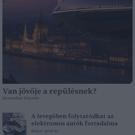
Van jövője a repülésnek?
Greendex Szemle
A levegőben folytatódhat az
elektromos autók forradalma
Major András