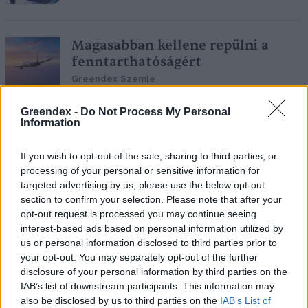
Magasabban kellene repülni a
fenntarthatóságért
Greendex Szemle
Greendex -
Do Not Process My Personal
Information
Fenntartható repülőgép-
üzemanyagot teszteltek
If you wish to opt-out of the sale, sharing to third parties, or
Greendex Szemle
processing of your personal or sensitive information for
targeted advertising by us, please use the below opt-out
section to confirm your selection. Please note that after your
opt-out request is processed you may continue seeing
interest-based ads based on personal information utilized by
A világ legnagyobb zöld
us or personal information disclosed to third parties prior to
repülőgépe
your opt-out. You may separately opt-out of the further
disclosure of your personal information by third parties on the
Greendex szemle
IAB’s list of downstream participants. This information may
also be disclosed by us to third parties on the
IAB’s List of