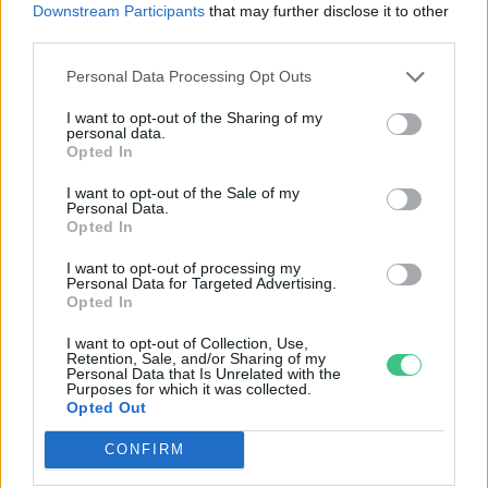
Downstream Participants
that may further disclose it to other
third parties.
Fenntartható repülőgép-
Personal Data Processing Opt Outs
üzemanyagra kötött szerződést az
Air France-KLM
I want to opt-out of the Sharing of my
personal data.
Greendex Szemle
Opted In
I want to opt-out of the Sale of my
Personal Data.
Opted In
Úgy tűnik egyelőre eszünk ágában
I want to opt-out of processing my
sincs kevesebbet repülni
Personal Data for Targeted Advertising.
Opted In
Greendex Szemle
I want to opt-out of Collection, Use,
Retention, Sale, and/or Sharing of my
Personal Data that Is Unrelated with the
Purposes for which it was collected.
Opted Out
A turisták a legnagyobb
környezetszennyezők?
CONFIRM
Greendex Szemle