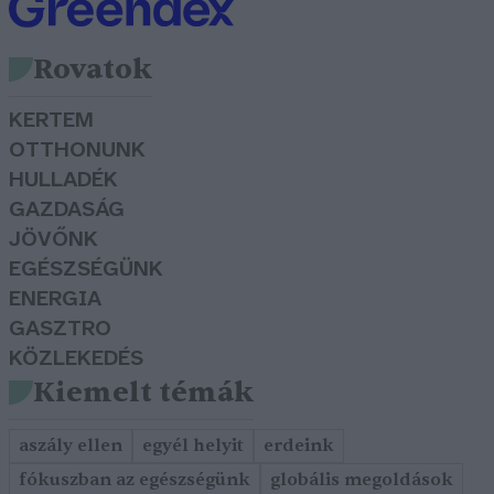
Rovatok
KERTEM
OTTHONUNK
HULLADÉK
GAZDASÁG
JÖVŐNK
EGÉSZSÉGÜNK
ENERGIA
GASZTRO
KÖZLEKEDÉS
Kiemelt témák
aszály ellen
egyél helyit
erdeink
fókuszban az egészségünk
globális megoldások