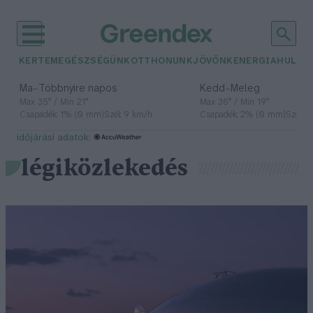
KERTEM
EGÉSZSÉGÜNK
OTTHONUNK
JÖVŐNK
ENERGIA
HULLA
–
–
Ma
Többnyire napos
Kedd
Meleg
Max 35° / Min 21°
Max 36° / Min 19°
Csapadék: 1% (0 mm)
Szél: 9 km/h
Csapadék: 2% (0 mm)
Szél: 
időjárási adatok:
légiközlekedés