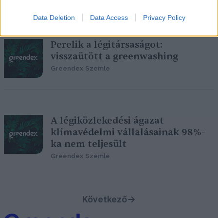
Data Deletion
Data Access
Privacy Policy
Perelik a légitársaságot:
visszaütött a greenwashing
Greendex Szemle
A légiközlekedési ágazat
klímavédelmi vállalásainak 98%-
ka nem teljesült
Greendex Szemle
Következő
→