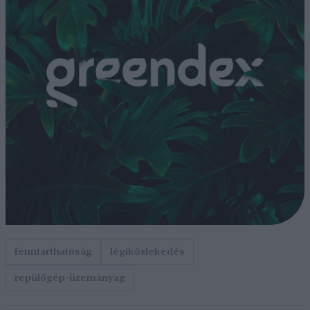
fenntarthatóság
légiközlekedés
repülőgép-üzemanyag