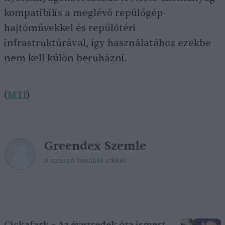
kompatibilis a meglévő repülőgép-
hajtóművekkel és repülőtéri
infrastruktúrával, így használatához ezekbe
nem kell külön beruházni.
(
MTI
)
Greendex Szemle
A szerző további cikkei
Cickafark – Az évezredek óta ismert