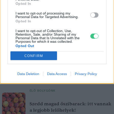
Opted In
I want to opt-out of processing my
Personal Data for Targeted Advertising.
Opted In
I want to opt-out of Collection, Use,
Retention, Sale, and/or Sharing of my
Personal Data that Is Unrelated with the
Purposes for which it was collected.
Ezt a növényt már az őskorban is ismerték, a népi gyógyászatban
Opted Out
pedig ma is számos betegség ellen használják.
CONFIRM
Születésnapi programokkal várja a
hétvégén a közönséget a 160 éves
Data Deletion
Data Access
Privacy Policy
Fővárosi Állatkert
ÉLŐ BOLYGÓNK
Szedd magad őszibarack: itt vannak
a legjobb lelőhelyek!