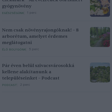
gyógynövény
1 perc
EGÉSZSÉGÜNK
Nem csak növényrajongóknak! – 8
arborétum, amelyet érdemes
meglátogatni
5 perc
ÉLŐ BOLYGÓNK
Pár éven belül szivacsvárosokká
kellene alakítanunk a
településeinket – Podcast
2 perc
PODCAST