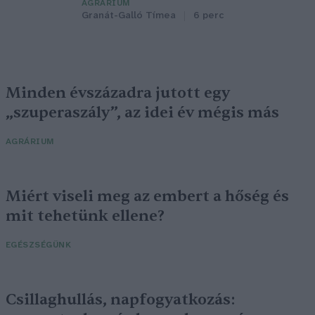
AGRÁRIUM
Granát-Galló Tímea
6 perc
Minden évszázadra jutott egy
„szuperaszály”, az idei év mégis más
AGRÁRIUM
Miért viseli meg az embert a hőség és
mit tehetünk ellene?
EGÉSZSÉGÜNK
Csillaghullás, napfogyatkozás: