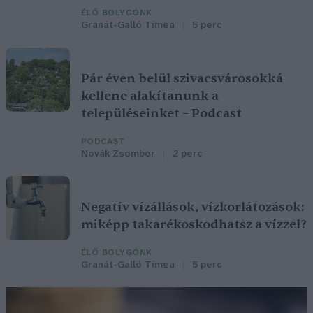
ÉLŐ BOLYGÓNK
Granát-Galló Tímea
5 perc
Pár éven belül szivacsvárosokká
kellene alakítanunk a
településeinket – Podcast
PODCAST
Novák Zsombor
2 perc
Negatív vízállások, vízkorlátozások:
miképp takarékoskodhatsz a vízzel?
ÉLŐ BOLYGÓNK
Granát-Galló Tímea
5 perc