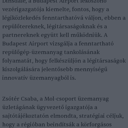
Dinsdale, a Budapest Airport leköszönő
vezérigazgatója kiemelte, fontos, hogy a
légiközlekedés fenntarthatóvá váljon, ebben a
repülőtereknek, légitársaságoknak és a
partnereknek együtt kell működniük. A
Budapest Airport vizsgálja a fenntartható
repülőgép-üzemanyag tankolásának
folyamatát, hogy felkészüljön a légitársaságok
kiszolgálására jelentősebb mennyiségű
innovatív üzemanyagból is.
Zsótér Csaba, a Mol-csoport üzemanyag
üzletágának ügyvezető igazgatója a
sajtótájékoztatón elmondta, stratégiai céljuk,
hogy a régióban beindítsák a körforgásos