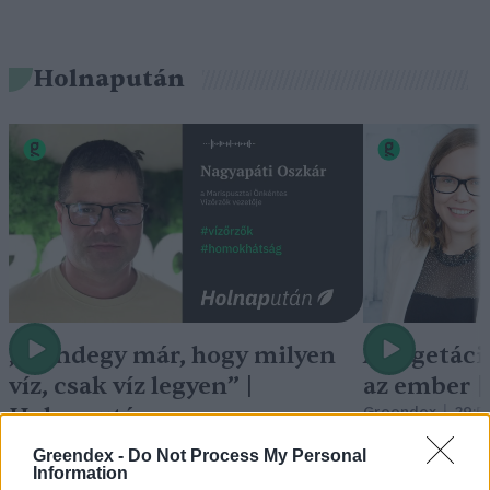
Holnapután
„Mindegy már, hogy milyen
A vegetáci
víz, csak víz legyen” |
az ember 
Holnapután
Greendex
29:5
Greendex
55:58
Greendex -
Do Not Process My Personal
Information