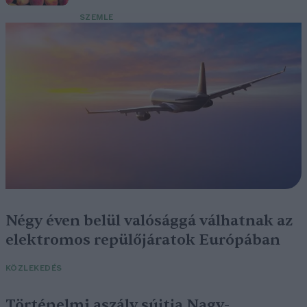
SZEMLE
Négy éven belül valósággá válhatnak az
elektromos repülőjáratok Európában
KÖZLEKEDÉS
Történelmi aszály sújtja Nagy-